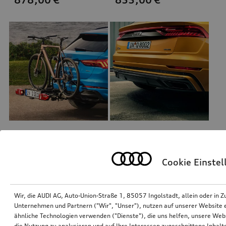
Fahrradträger für die Anhängevorrichtung
Dekoreinlage hinterer Stoßfänger
schwarz, faltbar
Carbon
Cookie Einste
*805,00
€
*800,00
€
Wir, die AUDI AG, Auto-Union-Straße 1, 85057 Ingolstadt, allein oder i
Unternehmen und Partnern ("Wir", "Unser"), nutzen auf unserer Website ei
ähnliche Technologien verwenden ("Dienste"), die uns helfen, unsere Web
die Nutzung zu analysieren und auf Ihre Interessen zugeschnittene Inhalte