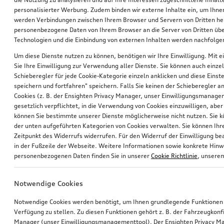
personalisierter Werbung. Zudem binden wir externe Inhalte ein, um Ihne
werden Verbindungen zwischen Ihrem Browser und Servern von Dritten he
personenbezogene Daten von Ihrem Browser an die Server von Dritten übe
Technologien und die Einbindung von externen Inhalten werden nachfolgen
Um diese Dienste nutzen zu können, benötigen wir Ihre Einwilligung. Mit ei
Sie Ihre Einwilligung zur Verwendung aller Dienste. Sie können auch einzel
Schieberegler für jede Cookie-Kategorie einzeln anklicken und diese Einst
Rad, 5-V-Speichen
Hundebox aufblasbar
speichern und fortfahren" speichern. Falls Sie keinen der Schieberegler a
8,5Jx20, Winterreifen 265/50 R20 111H XL
Größe M
Cookies (z. B. der Ensighten Privacy Manager, unser Einwilligungsmanagem
gesetzlich verpflichtet, in die Verwendung von Cookies einzuwilligen, aber 
*754,00
€
*700,00
€
können Sie bestimmte unserer Dienste möglicherweise nicht nutzen. Sie 
der unten aufgeführten Kategorien von Cookies verwalten. Sie können Ihre
Zeitpunkt des Widerrufs widerrufen. Für den Widerruf der Einwilligung bea
in der Fußzeile der Webseite. Weitere Informationen sowie konkrete Hin
personenbezogenen Daten finden Sie in unserer
Cookie Richtlinie
, unser
Notwendige Cookies
Notwendige Cookies werden benötigt, um Ihnen grundlegende Funktionen
Verfügung zu stellen. Zu diesen Funktionen gehört z. B. der Fahrzeugkonf
Manager (unser Einwilligungsmanagementtool). Der Ensighten Privacy M