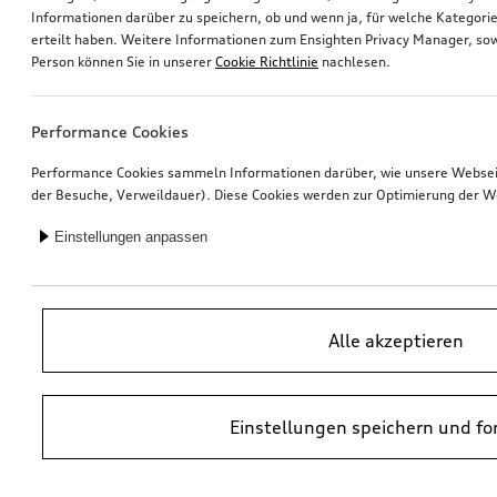
Informationen darüber zu speichern, ob und wenn ja, für welche Kategorie
erteilt haben. Weitere Informationen zum Ensighten Privacy Manager, sow
Fahrradträger für die Anhängevorrichtung
Hundebox aufblasbar
Person können Sie in unserer
Cookie Richtlinie
nachlesen.
Größe S
*670,00
€
*675,00
€
Performance Cookies
Performance Cookies sammeln Informationen darüber, wie unsere Webseite
der Besuche, Verweildauer). Diese Cookies werden zur Optimierung der W
Einstellungen anpassen
Alle akzeptieren
Einstellungen speichern und fo
Ski- und Gepäckbox
Ski- und Gepäckbox
brillantschwarz, 310 l
brillantschwarz, 250 l
*645,00
€
*585,00
€