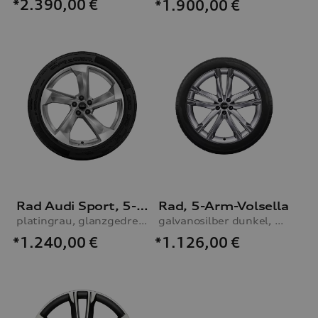
*2.390,00
€
*1.900,00
€
Rad Audi Sport, 5-Arm-Turbine
Rad, 5-Arm-Volsella
platingrau, glanzgedreht, 10,0Jx21, Reifen 285/45 R21 113Y XL
galvanosilber dunkel, 10,0Jx22, Winterreifen 285/40 R22 110V XL
*1.240,00
€
*1.126,00
€