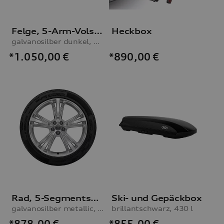
Felge, 5-Arm-Volsella
Heckbox
galvanosilber dunkel, 10,0Jx22
*1.050,00
€
*890,00
€
Rad, 5-Segmentspeichen
Ski- und Gepäckbox
galvanosilber metallic, 10,0Jx21, Winterreifen 285/45 R21 113V XL
brillantschwarz, 430 l
*878,00
€
*855,00
€