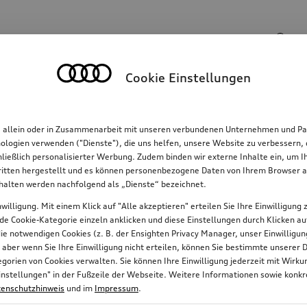
Suchinhalte
Cookie Einstellungen
Familie
Komfort & Schutz
E-Mobilität
R
, allein oder in Zusammenarbeit mit unseren verbundenen Unternehmen und Par
hnologien verwenden ("Dienste"), die uns helfen, unsere Website zu verbessern
hließlich personalisierter Werbung. Zudem binden wir externe Inhalte ein, um 
tten hergestellt und es können personenbezogene Daten von Ihrem Browser an 
nhalten werden nachfolgend als „Dienste“ bezeichnet.
willigung. Mit einem Klick auf "Alle akzeptieren" erteilen Sie Ihre Einwilligun
jede Cookie-Kategorie einzeln anklicken und diese Einstellungen durch Klicken a
 die notwendigen Cookies (z. B. der Ensighten Privacy Manager, unser Einwillig
, aber wenn Sie Ihre Einwilligung nicht erteilen, können Sie bestimmte unserer 
orien von Cookies verwalten. Sie können Ihre Einwilligung jederzeit mit Wirk
e-Einstellungen" in der Fußzeile der Webseite. Weitere Informationen sowie ko
enschutzhinweis
und im
Impressum
.