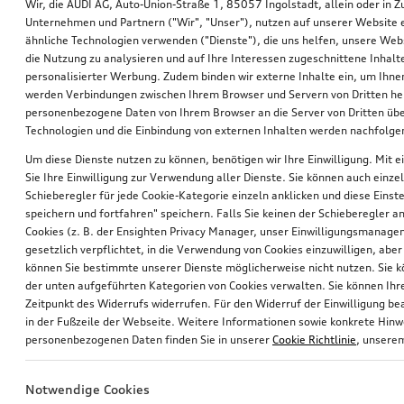
Wir, die AUDI AG, Auto-Union-Straße 1, 85057 Ingolstadt, allein oder i
Unternehmen und Partnern ("Wir", "Unser"), nutzen auf unserer Website ei
Wir setzen bei der Erbringung der konkreten
ähnliche Technologien verwenden ("Dienste"), die uns helfen, unsere Web
Dienstleistungen Auftragsverarbeiter der folgenden
die Nutzung zu analysieren und auf Ihre Interessen zugeschnittene Inhalte
Kategorien ein, die uns bei der Abwicklung unserer
personalisierter Werbung. Zudem binden wir externe Inhalte ein, um Ihne
Geschäftsprozesse unterstützen. Konkret gehören
werden Verbindungen zwischen Ihrem Browser und Servern von Dritten he
hierzu Unternehmen in den folgenden Kategorien:
personenbezogene Daten von Ihrem Browser an die Server von Dritten übe
Technologien und die Einbindung von externen Inhalten werden nachfolgen
Webagenturen
Um diese Dienste nutzen zu können, benötigen wir Ihre Einwilligung. Mit ei
Hosting-Provider
Sie Ihre Einwilligung zur Verwendung aller Dienste. Sie können auch einzel
Ausgewählter Händler / Audi Partner (im Falle
Schieberegler für jede Cookie-Kategorie einzeln anklicken und diese Einst
einer Produktanfrage)
speichern und fortfahren" speichern. Falls Sie keinen der Schieberegler a
Cookies (z. B. der Ensighten Privacy Manager, unser Einwilligungsmanagem
gesetzlich verpflichtet, in die Verwendung von Cookies einzuwilligen, aber 
2.3.1 Dritte
können Sie bestimmte unserer Dienste möglicherweise nicht nutzen. Sie 
der unten aufgeführten Kategorien von Cookies verwalten. Sie können Ihre
Log-Dateien werden im Einzelfall an
Zeitpunkt des Widerrufs widerrufen. Für den Widerruf der Einwilligung bea
Ermittlungsbehörden weitergegeben.
in der Fußzeile der Webseite. Weitere Informationen sowie konkrete Hin
personenbezogenen Daten finden Sie in unserer
Cookie Richtlinie
, unser
2.4 Werden Daten in ein Drittland
übermittelt?
Notwendige Cookies