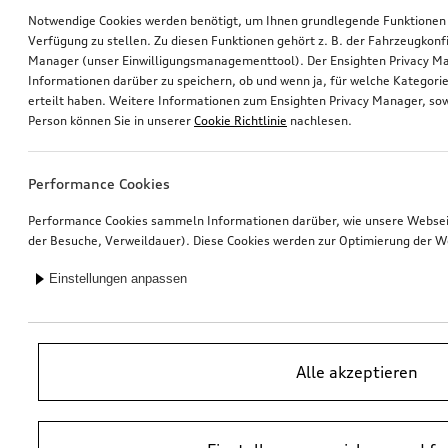
Eine Datenübermittlung in Drittländer (d.h. Länder,
Notwendige Cookies werden benötigt, um Ihnen grundlegende Funktionen
Verfügung zu stellen. Zu diesen Funktionen gehört z. B. der Fahrzeugkonf
die weder Mitglied der Europäischen Union noch des
Manager (unser Einwilligungsmanagementtool). Der Ensighten Privacy M
Europäischen Wirtschaftsraums sind) findet nicht
Informationen darüber zu speichern, ob und wenn ja, für welche Kategorie
statt.
erteilt haben. Weitere Informationen zum Ensighten Privacy Manager, sow
Person können Sie in unserer
Cookie Richtlinie
nachlesen.
2.5 Wie lange werden meine Daten
gespeichert?
Performance Cookies
Wir speichern Ihre Daten so lange, wie dies zur
Performance Cookies sammeln Informationen darüber, wie unsere Webseite
Erbringung unsrer Leistungen Ihnen gegenüber
der Besuche, Verweildauer). Diese Cookies werden zur Optimierung der W
erforderlich ist bzw. wir ein berechtigtes Interesse an
Einstellungen anpassen
der weiteren Speicherung haben, insbesondere aus
Gründen der Störungsbeseitigung.
Darüber hinaus unterliegen wir verschiedenen
Aufbewahrungs- und Dokumentationspflichten, die
Alle akzeptieren
sich unter anderem aus dem Handelsgesetzbuch
(HGB), der Abgabenordnung (AO) ergeben. Die dort
vorgegebenen Fristen zur Aufbewahrung bzw.