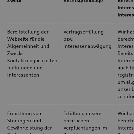
Zweck
Rechtsgrundlage
Berech
Interes
Intere
Bereitstellung der
Vertragserfüllung
Wir ha
Webseite für die
bzw.
berech
Allgemeinheit und
Interessenabwägung
Interes
Zwecks
Bereits
Kontaktmöglichkeiten
Intern
für Kunden und
auch fü
Interessenten
registr
um all
unser 
zu info
Ermittlung von
Erfüllung unserer
Wir ha
Störungen und
rechtlichen
berech
Gewährleistung der
Verpflichtungen im
Interes