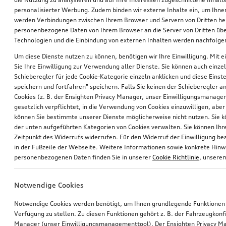
personalisierter Werbung. Zudem binden wir externe Inhalte ein, um Ihne
werden Verbindungen zwischen Ihrem Browser und Servern von Dritten he
personenbezogene Daten von Ihrem Browser an die Server von Dritten übe
Technologien und die Einbindung von externen Inhalten werden nachfolgen
Um diese Dienste nutzen zu können, benötigen wir Ihre Einwilligung. Mit ei
Sie Ihre Einwilligung zur Verwendung aller Dienste. Sie können auch einzel
Schieberegler für jede Cookie-Kategorie einzeln anklicken und diese Einst
Heckbox
Rad Audi Sport, 5-Doppelspeichen-Twist mit RS-Schriftzug
speichern und fortfahren" speichern. Falls Sie keinen der Schieberegler a
grau seidenmatt, glanzgedreht, 8,0Jx20, Reifen 255/45 R20 105W XL
Cookies (z. B. der Ensighten Privacy Manager, unser Einwilligungsmanagem
gesetzlich verpflichtet, in die Verwendung von Cookies einzuwilligen, aber 
*865,00
€
*890,00
€
können Sie bestimmte unserer Dienste möglicherweise nicht nutzen. Sie 
der unten aufgeführten Kategorien von Cookies verwalten. Sie können Ihre
Zeitpunkt des Widerrufs widerrufen. Für den Widerruf der Einwilligung bea
in der Fußzeile der Webseite. Weitere Informationen sowie konkrete Hin
personenbezogenen Daten finden Sie in unserer
Cookie Richtlinie
, unser
Notwendige Cookies
Notwendige Cookies werden benötigt, um Ihnen grundlegende Funktionen
Verfügung zu stellen. Zu diesen Funktionen gehört z. B. der Fahrzeugkonf
Manager (unser Einwilligungsmanagementtool). Der Ensighten Privacy M