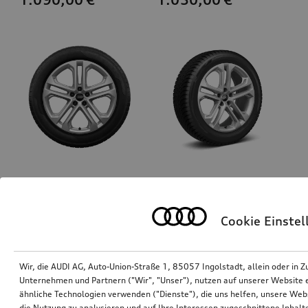
Rad, 5-Doppelspeichen
Rad, 5-Doppelspeichen
7,0Jx19, Winterreifen 235/55 R19 105H XL, rechts
7,0Jx19, Winterreifen 235/55 R19 105H XL, links
Cookie Einste
*900,00
€
*900,00
€
Wir, die AUDI AG, Auto-Union-Straße 1, 85057 Ingolstadt, allein oder i
Unternehmen und Partnern ("Wir", "Unser"), nutzen auf unserer Website ei
ähnliche Technologien verwenden ("Dienste"), die uns helfen, unsere Web
die Nutzung zu analysieren und auf Ihre Interessen zugeschnittene Inhalte