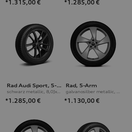
*1.315,00
€
*1.285,00
€
Rad Audi Sport, 5-Doppelspeichen mit RS-Schriftzug
Rad, 5-Arm
schwarz metallic, 8,0Jx20, Winterreifen 255/45 R20 105V XL, links
galvanosilber metallic, 8,0Jx20, Winterreifen 255/45 R20 105V XL, rechts, mit Reifendruckkontrollsystem
*1.285,00
€
*1.130,00
€