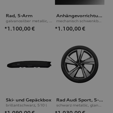
Rad, 5-Arm
Anhängevorrichtung
galvanosilber metallic, 8,0Jx20, Winterreifen 255/45 R20 105V XL, links, ohne Reifendruckkontrollsystem
mechanisch schwenkbar, inkl. E-Satz, für Fahrzeuge mit Vorbereitung für AHV, ohne Anhängerassistent
*1.100,00
€
*1.100,00
€
Ski- und Gepäckbox
Rad Audi Sport, 5-Arm-Split mit RS-Schriftzug
brillantschwarz, 510 l
schwarz metallic, glanzgedreht, 8,5Jx21, Reifen 255/40 R21 102Y XL
*1.090,00
€
*1.030,00
€