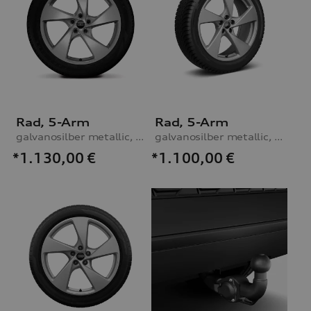
Rad, 5-Arm
Rad, 5-Arm
galvanosilber metallic, 8,0Jx20, Winterreifen 255/45 R20 105V XL, links, mit Reifendruckkontrollsystem
galvanosilber metallic, 8,0Jx20, Winterreifen 255/45 R20 105V XL, rechts, ohne Reifendruckkontrollsystem
*1.130,00
€
*1.100,00
€