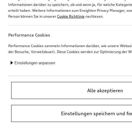
Informationen darüber zu speichern, ob und wenn ja, für welche Kategorie
erteilt haben. Weitere Informationen zum Ensighten Privacy Manager, sow
Ski- und Gepäckbox
Fahrradträger für die Anhängevorrichtung
Person können Sie in unserer
Cookie Richtlinie
nachlesen.
brillantschwarz, 430 l
schwarz, faltbar
*855,00
€
*805,00
€
Performance Cookies
Performance Cookies sammeln Informationen darüber, wie unsere Webseite
der Besuche, Verweildauer). Diese Cookies werden zur Optimierung der W
Einstellungen anpassen
Alle akzeptieren
Einstellungen speichern und fo
Hundebox aufblasbar
Rad, 10-Speichen
Größe M
7,0Jx18, Winterreifen 235/60 R18 107H XL, rechts
*700,00
€
*700,00
€