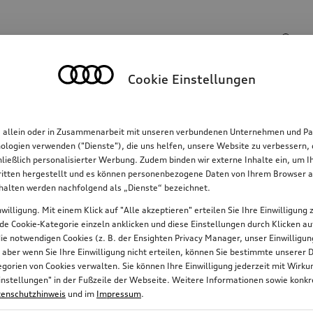
Suchinhalte
Cookie Einstellungen
Familie
Komfort & Schutz
E-Mobilität
R
, allein oder in Zusammenarbeit mit unseren verbundenen Unternehmen und Par
hnologien verwenden ("Dienste"), die uns helfen, unsere Website zu verbessern
hließlich personalisierter Werbung. Zudem binden wir externe Inhalte ein, um 
tten hergestellt und es können personenbezogene Daten von Ihrem Browser an 
nhalten werden nachfolgend als „Dienste“ bezeichnet.
willigung. Mit einem Klick auf "Alle akzeptieren" erteilen Sie Ihre Einwilligun
jede Cookie-Kategorie einzeln anklicken und diese Einstellungen durch Klicken a
 die notwendigen Cookies (z. B. der Ensighten Privacy Manager, unser Einwillig
, aber wenn Sie Ihre Einwilligung nicht erteilen, können Sie bestimmte unserer 
orien von Cookies verwalten. Sie können Ihre Einwilligung jederzeit mit Wirk
e-Einstellungen" in der Fußzeile der Webseite. Weitere Informationen sowie ko
enschutzhinweis
und im
Impressum
.