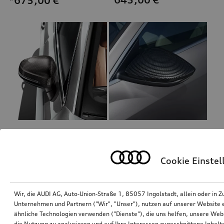
*675,00
€
Außenspiegelgehäuse Carbon
Außenspiegelgehäuse Carbon matt
für Fahrzeuge mit Audi side assist
für Fahrzeuge mit Audi side assist
Cookie Einste
*630,00
€
*630,00
€
Wir, die AUDI AG, Auto-Union-Straße 1, 85057 Ingolstadt, allein oder i
Unternehmen und Partnern ("Wir", "Unser"), nutzen auf unserer Website ei
ähnliche Technologien verwenden ("Dienste"), die uns helfen, unsere Web
die Nutzung zu analysieren und auf Ihre Interessen zugeschnittene Inhalte