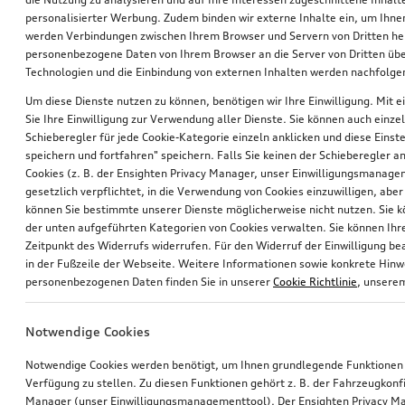
personalisierter Werbung. Zudem binden wir externe Inhalte ein, um Ihne
werden Verbindungen zwischen Ihrem Browser und Servern von Dritten he
personenbezogene Daten von Ihrem Browser an die Server von Dritten übe
Technologien und die Einbindung von externen Inhalten werden nachfolgen
Um diese Dienste nutzen zu können, benötigen wir Ihre Einwilligung. Mit ei
Sie Ihre Einwilligung zur Verwendung aller Dienste. Sie können auch einzel
Schieberegler für jede Cookie-Kategorie einzeln anklicken und diese Einst
Rad, 10-Parallelspeichen
Rad, 10-Parallelspeichen
speichern und fortfahren" speichern. Falls Sie keinen der Schieberegler a
8,0Jx18, Winterreifen 245/40 R18 97V XL, rechts
8,0Jx18, Winterreifen 245/40 R18 97V XL, links
Cookies (z. B. der Ensighten Privacy Manager, unser Einwilligungsmanagem
gesetzlich verpflichtet, in die Verwendung von Cookies einzuwilligen, aber 
*610,00
€
*610,00
€
können Sie bestimmte unserer Dienste möglicherweise nicht nutzen. Sie 
der unten aufgeführten Kategorien von Cookies verwalten. Sie können Ihre
Zeitpunkt des Widerrufs widerrufen. Für den Widerruf der Einwilligung bea
in der Fußzeile der Webseite. Weitere Informationen sowie konkrete Hin
personenbezogenen Daten finden Sie in unserer
Cookie Richtlinie
, unser
Notwendige Cookies
Notwendige Cookies werden benötigt, um Ihnen grundlegende Funktionen
Verfügung zu stellen. Zu diesen Funktionen gehört z. B. der Fahrzeugkonf
Manager (unser Einwilligungsmanagementtool). Der Ensighten Privacy M