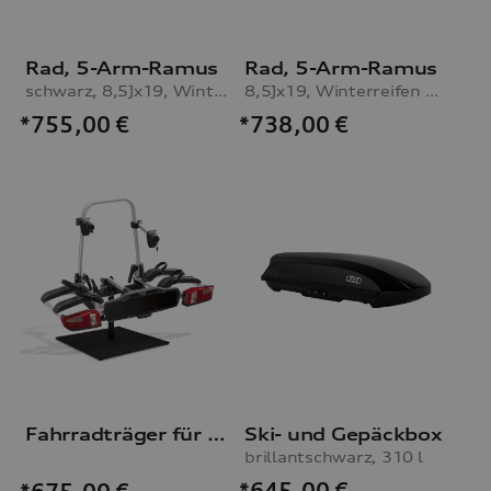
Rad, 5-Arm-Ramus
Rad, 5-Arm-Ramus
schwarz, 8,5Jx19, Winterreifen 255/35 R19 96V XL
8,5Jx19, Winterreifen 255/35 R19 96V XL
*755,00
€
*738,00
€
Fahrradträger für die Anhängevorrichtung
Ski- und Gepäckbox
brillantschwarz, 310 l
*645,00
€