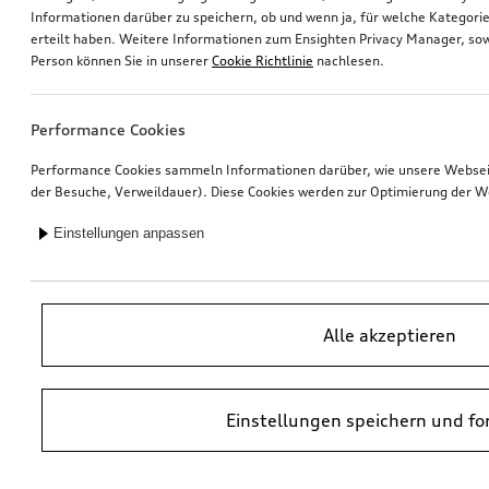
Informationen darüber zu speichern, ob und wenn ja, für welche Kategorie
erteilt haben. Weitere Informationen zum Ensighten Privacy Manager, sow
Ski- und Gepäckbox
Nachrüstung Audi Smartphone-Interface
Person können Sie in unserer
Cookie Richtlinie
nachlesen.
brillantschwarz, 250 l
*585,00
€
*550,00
€
Performance Cookies
Performance Cookies sammeln Informationen darüber, wie unsere Webseite
der Besuche, Verweildauer). Diese Cookies werden zur Optimierung der W
Einstellungen anpassen
Alle akzeptieren
Einstellungen speichern und fo
Felge, 5-Arm-Ramus
Dashcam (Universal Traffic Recorder 2.0)
schwarz, 8,5Jx19
Front- und Heckkamera
*475,00
€
*458,00
€