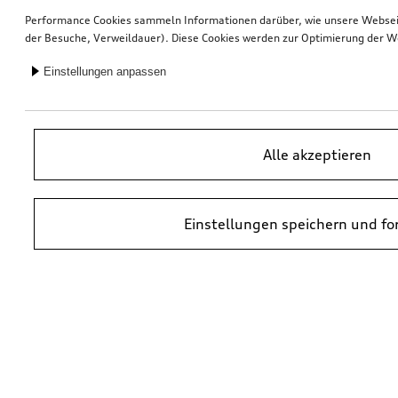
Performance Cookies sammeln Informationen darüber, wie unsere Webseite
der Besuche, Verweildauer). Diese Cookies werden zur Optimierung der W
Einstellungen anpassen
Alle akzeptieren
Einstellungen speichern und fo
*UVP = Unverbindliche Preisempfehlung des Herstellers. Die Preise von
Audi Partnern können abweichen. Durch den Einbau und durch
erforderliche Audi Originalteile können zusätzliche Kosten entstehen.