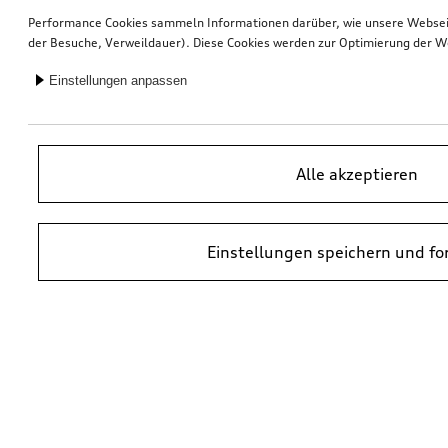
Performance Cookies sammeln Informationen darüber, wie unsere Webseite
der Besuche, Verweildauer). Diese Cookies werden zur Optimierung der W
Einstellungen anpassen
Alle akzeptieren
Einstellungen speichern und fo
*UVP = Unverbindliche Preisempfehlung des Herstellers. Die Preise von
Audi Partnern können abweichen. Durch den Einbau und durch
erforderliche Audi Originalteile können zusätzliche Kosten entstehen.