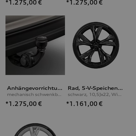
*1.275,00
€
*1.275,00
€
Anhängevorrichtung
Rad, 5-V-Speichen-Struktur
mechanisch schwenkbar, inkl. E-Satz, für Fahrzeuge mit Luftfederung
schwarz, 10,5Jx22, Winterreifen 285/30 R22 101W XL
*1.275,00
€
*1.161,00
€