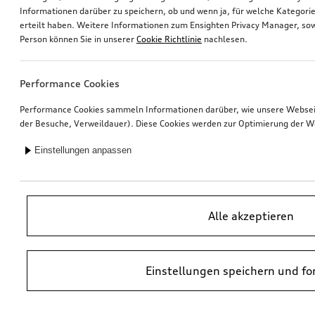
Informationen darüber zu speichern, ob und wenn ja, für welche Kategorie
erteilt haben. Weitere Informationen zum Ensighten Privacy Manager, sow
Rad, 5-Arm-Dynamik
Rad, 5-Arm-Dynamik
Person können Sie in unserer
Cookie Richtlinie
nachlesen.
8,0Jx19, Winterreifen 245/45 R19 102V XL, rechts
8,0Jx19, Winterreifen 245/45 R19 102V XL, links
*794,00
€
*794,00
€
Performance Cookies
Performance Cookies sammeln Informationen darüber, wie unsere Webseite
der Besuche, Verweildauer). Diese Cookies werden zur Optimierung der W
Einstellungen anpassen
Alle akzeptieren
Einstellungen speichern und fo
Felge, 10-Speichen-Stern
Fahrradträger für die Anhängevorrichtung
galvanosilber metallic, 8,5Jx21
*710,00
€
*675,00
€