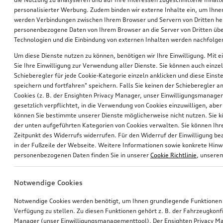
personalisierter Werbung. Zudem binden wir externe Inhalte ein, um Ihne
werden Verbindungen zwischen Ihrem Browser und Servern von Dritten he
personenbezogene Daten von Ihrem Browser an die Server von Dritten übe
Technologien und die Einbindung von externen Inhalten werden nachfolgen
Um diese Dienste nutzen zu können, benötigen wir Ihre Einwilligung. Mit ei
Sie Ihre Einwilligung zur Verwendung aller Dienste. Sie können auch einzel
Schieberegler für jede Cookie-Kategorie einzeln anklicken und diese Einst
Rad, 10-Speichen-Stern
Fahrradträger für die Anhängevorrichtung
speichern und fortfahren" speichern. Falls Sie keinen der Schieberegler a
galvanosilber metallic, 8,5Jx21, Winterreifen 245/40 R21 100V XL
schwarz, faltbar
Cookies (z. B. der Ensighten Privacy Manager, unser Einwilligungsmanagem
gesetzlich verpflichtet, in die Verwendung von Cookies einzuwilligen, aber 
*829,00
€
*805,00
€
können Sie bestimmte unserer Dienste möglicherweise nicht nutzen. Sie 
der unten aufgeführten Kategorien von Cookies verwalten. Sie können Ihre
Zeitpunkt des Widerrufs widerrufen. Für den Widerruf der Einwilligung bea
in der Fußzeile der Webseite. Weitere Informationen sowie konkrete Hin
personenbezogenen Daten finden Sie in unserer
Cookie Richtlinie
, unser
Notwendige Cookies
Notwendige Cookies werden benötigt, um Ihnen grundlegende Funktionen
Verfügung zu stellen. Zu diesen Funktionen gehört z. B. der Fahrzeugkonf
Manager (unser Einwilligungsmanagementtool). Der Ensighten Privacy M