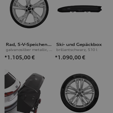
Rad, 5-V-Speichen-Trapez
Ski- und Gepäckbox
galvanosilber metallic, 10,5Jx22, Winterreifen 285/30 R22 101W XL
brillantschwarz, 510 l
*1.105,00
€
*1.090,00
€