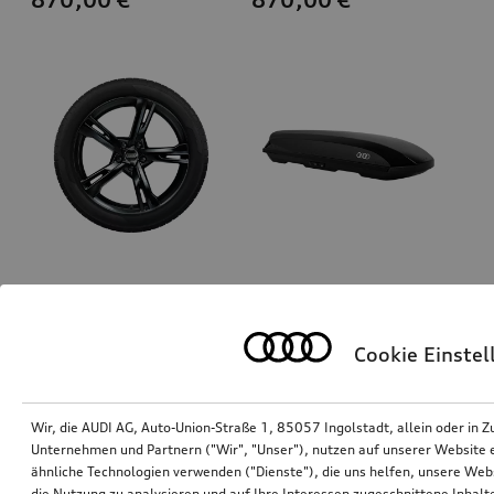
Rad, 5-Arm-Ramus
Ski- und Gepäckbox
schwarz, 8,5Jx20, Winterreifen 255/40 R20 101W XL, links
brillantschwarz, 430 l
Cookie Einste
*870,00
€
*855,00
€
Wir, die AUDI AG, Auto-Union-Straße 1, 85057 Ingolstadt, allein oder i
Unternehmen und Partnern ("Wir", "Unser"), nutzen auf unserer Website ei
ähnliche Technologien verwenden ("Dienste"), die uns helfen, unsere Web
die Nutzung zu analysieren und auf Ihre Interessen zugeschnittene Inhalte