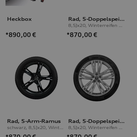
Heckbox
Rad, 5-Doppelspeichen-V
8,5Jx20, Winterreifen 255/40 R20 101W XL, rechts
*870,00
€
*890,00
€
Rad, 5-Arm-Ramus
Rad, 5-Doppelspeichen-V
schwarz, 8,5Jx20, Winterreifen 255/40 R20 101W XL, rechts
8,5Jx20, Winterreifen 255/40 R20 101W XL, links
*870,00
€
*870,00
€