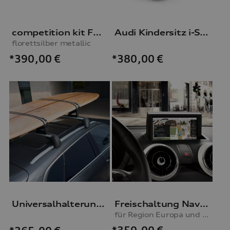
competition kit Foliensatz in Kontrastfarbe
Audi Kindersitz i-Size
florettsilber metallic
*390,00
€
*380,00
€
Universalhalterung Dachaufbauten
Freischaltung Navigationsfunktion
für Region Europa und Fahrzeuge mit Navigationsvorbereitung (RMC)