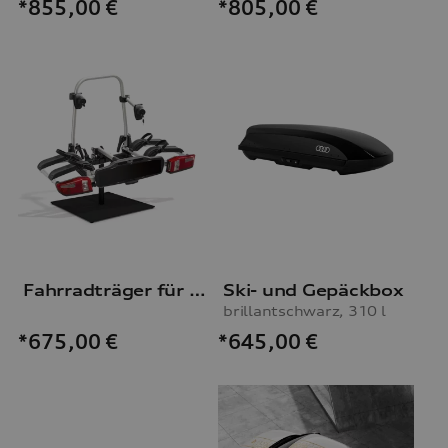
*855,00
€
*805,00
€
Fahrradträger für die Anhängevorrichtung
Ski- und Gepäckbox
brillantschwarz, 310 l
*645,00
€
*675,00
€