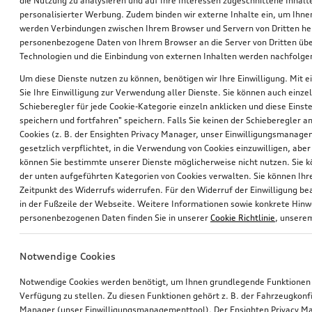
die Nutzung zu analysieren und auf Ihre Interessen zugeschnittene Inhalte
personalisierter Werbung. Zudem binden wir externe Inhalte ein, um Ihne
werden Verbindungen zwischen Ihrem Browser und Servern von Dritten he
personenbezogene Daten von Ihrem Browser an die Server von Dritten übe
Technologien und die Einbindung von externen Inhalten werden nachfolgen
Um diese Dienste nutzen zu können, benötigen wir Ihre Einwilligung. Mit ei
Sie Ihre Einwilligung zur Verwendung aller Dienste. Sie können auch einzel
Schieberegler für jede Cookie-Kategorie einzeln anklicken und diese Einst
Audi Juniorsitz i-Size
Ski- und Snowboardhalter
speichern und fortfahren" speichern. Falls Sie keinen der Schieberegler a
schwarz
für maximal 4 Paar Ski oder 2 Snowboards, mit Ausziehfunktion
Cookies (z. B. der Ensighten Privacy Manager, unser Einwilligungsmanagem
gesetzlich verpflichtet, in die Verwendung von Cookies einzuwilligen, aber 
*339,00
€
*330,00
€
können Sie bestimmte unserer Dienste möglicherweise nicht nutzen. Sie 
der unten aufgeführten Kategorien von Cookies verwalten. Sie können Ihre
Zeitpunkt des Widerrufs widerrufen. Für den Widerruf der Einwilligung bea
in der Fußzeile der Webseite. Weitere Informationen sowie konkrete Hin
personenbezogenen Daten finden Sie in unserer
Cookie Richtlinie
, unser
Notwendige Cookies
Notwendige Cookies werden benötigt, um Ihnen grundlegende Funktionen
Verfügung zu stellen. Zu diesen Funktionen gehört z. B. der Fahrzeugkonf
Manager (unser Einwilligungsmanagementtool). Der Ensighten Privacy M