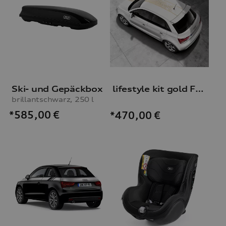
Ski- und Gepäckbox
lifestyle kit gold Foliensatz plus
brillantschwarz, 250 l
*585,00
€
*470,00
€