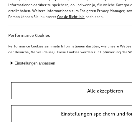
Informationen darüber zu speichern, ob und wenn ja, für welche Kategorie
erteilt haben. Weitere Informationen zum Ensighten Privacy Manager, sow
Foliensatz Dachbogen und Heck in Kontrastfarbe
Dekorfolien Dachkontrastbogen
Person können Sie in unserer
Cookie Richtlinie
nachlesen.
amalfiweiß
florettsilber metallic
*314,00
€
*314,00
€
Performance Cookies
Performance Cookies sammeln Informationen darüber, wie unsere Webseite
der Besuche, Verweildauer). Diese Cookies werden zur Optimierung der W
Einstellungen anpassen
Alle akzeptieren
Einstellungen speichern und fo
Audi Flex-Base i-Size
Ski- und Snowboardhalter
für maximal 6 Paar Ski oder 4 Snowboards, ohne Ausziehfunktion
*280,00
€
*299,00
€