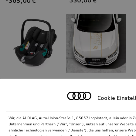
*350,00
€
*365,00
€
Audi Babyschale i-Size
lifestyle kit gold Foliensatz
Cookie Einste
*340,00
€
*340,00
€
Wir, die AUDI AG, Auto-Union-Straße 1, 85057 Ingolstadt, allein oder i
Unternehmen und Partnern ("Wir", "Unser"), nutzen auf unserer Website ei
ähnliche Technologien verwenden ("Dienste"), die uns helfen, unsere Web