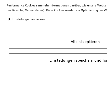
Performance Cookies sammeln Informationen darüber, wie unsere Webseite
der Besuche, Verweildauer). Diese Cookies werden zur Optimierung der W
Einstellungen anpassen
Alle akzeptieren
Einstellungen speichern und fo
*UVP = Unverbindliche Preisempfehlung des Herstellers. Die Preise von
Audi Partnern können abweichen. Durch den Einbau und durch
erforderliche Audi Originalteile können zusätzliche Kosten entstehen.