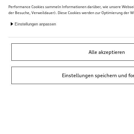
Performance Cookies sammeln Informationen darüber, wie unsere Webseite
der Besuche, Verweildauer). Diese Cookies werden zur Optimierung der W
Einstellungen anpassen
Alle akzeptieren
Einstellungen speichern und fo
*UVP = Unverbindliche Preisempfehlung des Herstellers. Die Preise von
Audi Partnern können abweichen. Durch den Einbau und durch
erforderliche Audi Originalteile können zusätzliche Kosten entstehen.