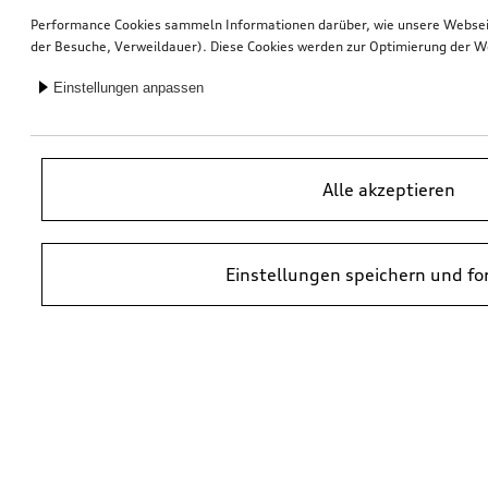
Performance Cookies sammeln Informationen darüber, wie unsere Webseite
der Besuche, Verweildauer). Diese Cookies werden zur Optimierung der W
Einstellungen anpassen
Alle akzeptieren
Einstellungen speichern und fo
*UVP = Unverbindliche Preisempfehlung des Herstellers. Die Preise von
Audi Partnern können abweichen. Durch den Einbau und durch
erforderliche Audi Originalteile können zusätzliche Kosten entstehen.