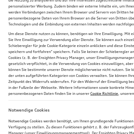
die Nutzung zu analysieren und auf Ihre Interessen zugeschnittene Inhalte
personalisierter Werbung. Zudem binden wir externe Inhalte ein, um Ihne
werden Verbindungen zwischen Ihrem Browser und Servern von Dritten he
personenbezogene Daten von Ihrem Browser an die Server von Dritten übe
Technologien und die Einbindung von externen Inhalten werden nachfolgen
Um diese Dienste nutzen zu können, benötigen wir Ihre Einwilligung. Mit ei
Sie Ihre Einwilligung zur Verwendung aller Dienste. Sie können auch einzel
Schieberegler für jede Cookie-Kategorie einzeln anklicken und diese Einst
Audi Babyschale i-Size
Audi Juniorsitz i-Size
speichern und fortfahren" speichern. Falls Sie keinen der Schieberegler a
schwarz
Cookies (z. B. der Ensighten Privacy Manager, unser Einwilligungsmanagem
gesetzlich verpflichtet, in die Verwendung von Cookies einzuwilligen, aber 
*339,00
€
*340,00
€
können Sie bestimmte unserer Dienste möglicherweise nicht nutzen. Sie 
der unten aufgeführten Kategorien von Cookies verwalten. Sie können Ihre
Zeitpunkt des Widerrufs widerrufen. Für den Widerruf der Einwilligung bea
in der Fußzeile der Webseite. Weitere Informationen sowie konkrete Hin
personenbezogenen Daten finden Sie in unserer
Cookie Richtlinie
, unser
Notwendige Cookies
Notwendige Cookies werden benötigt, um Ihnen grundlegende Funktionen
Verfügung zu stellen. Zu diesen Funktionen gehört z. B. der Fahrzeugkonf
Manager (unser Einwilligungsmanagementtool). Der Ensighten Privacy M