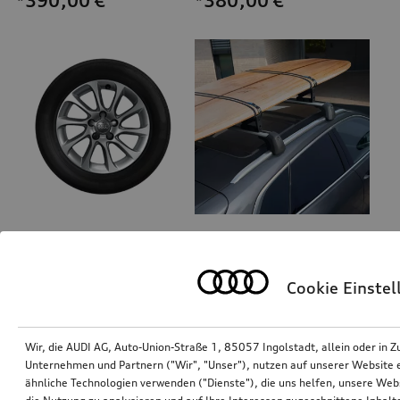
*390,00
€
*380,00
€
Rad, 10-Speichen
Universalhalterung Dachaufbauten
6,5Jx16, Winterreifen 205/55 R16 91H
Cookie Einste
*366,00
€
*365,00
€
Wir, die AUDI AG, Auto-Union-Straße 1, 85057 Ingolstadt, allein oder i
Unternehmen und Partnern ("Wir", "Unser"), nutzen auf unserer Website ei
ähnliche Technologien verwenden ("Dienste"), die uns helfen, unsere Web