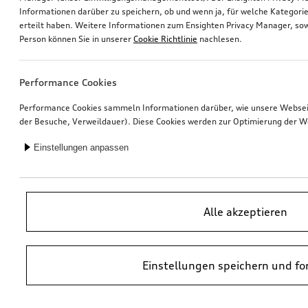
Informationen darüber zu speichern, ob und wenn ja, für welche Kategorie
erteilt haben. Weitere Informationen zum Ensighten Privacy Manager, sow
Felge, 5-Arm-Helica
Ski- und Snowboardhalter
Person können Sie in unserer
Cookie Richtlinie
nachlesen.
7,5Jx17
für maximal 4 Paar Ski oder 2 Snowboards, mit Ausziehfunktion
*335,00
€
*330,00
€
Performance Cookies
Performance Cookies sammeln Informationen darüber, wie unsere Webseite
der Besuche, Verweildauer). Diese Cookies werden zur Optimierung der W
Einstellungen anpassen
Alle akzeptieren
Einstellungen speichern und fo
Grundträger
Grundträger
für Fahrzeuge ohne Dachreling
für Fahrzeuge mit Dachreling
*320,00
€
*320,00
€