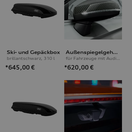
Ski- und Gepäckbox
Außenspiegelgehäuse Carbon
brillantschwarz, 310 l
für Fahrzeuge mit Audi side assist
*645,00
€
*620,00
€