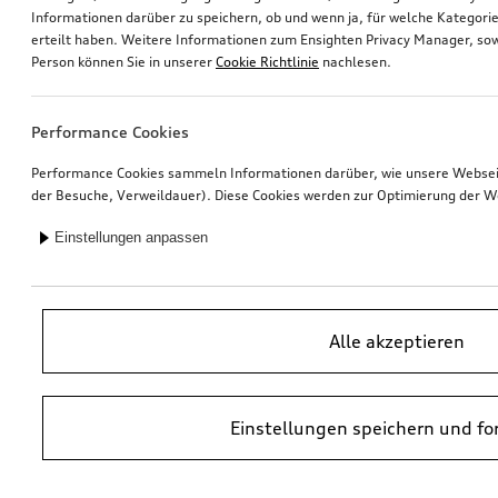
Informationen darüber zu speichern, ob und wenn ja, für welche Kategorie
erteilt haben. Weitere Informationen zum Ensighten Privacy Manager, sow
Audi Juniorsitz i-Size
Nachrüstung Rückfahrkamera
Person können Sie in unserer
Cookie Richtlinie
nachlesen.
schwarz
*339,00
€
*305,00
€
Performance Cookies
Performance Cookies sammeln Informationen darüber, wie unsere Webseite
der Besuche, Verweildauer). Diese Cookies werden zur Optimierung der W
Einstellungen anpassen
Alle akzeptieren
Einstellungen speichern und fo
Audi Flex-Base i-Size
LTE-Router für Audi Dashcam (Universal Traffic Recorder 2.0)
*299,00
€
*285,00
€