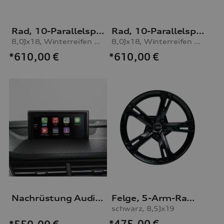
Rad, 10-Parallelspeichen
Rad, 10-Parallelspeichen
8,0Jx18, Winterreifen 245/40 R18 97V XL, rechts
8,0Jx18, Winterreifen 245/40 R18 97V XL, links
*610,00
€
*610,00
€
Nachrüstung Audi Smartphone-Interface
Felge, 5-Arm-Ramus
schwarz, 8,5Jx19
*475,00
€