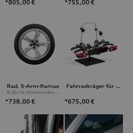
*805,00
€
*755,00
€
Rad, 5-Arm-Ramus
Fahrradträger für die Anhängevorrichtung
8,5Jx19, Winterreifen 255/35 R19 96V XL
*738,00
€
*675,00
€