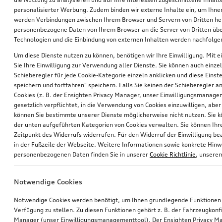
personalisierter Werbung. Zudem binden wir externe Inhalte ein, um Ihne
werden Verbindungen zwischen Ihrem Browser und Servern von Dritten he
personenbezogene Daten von Ihrem Browser an die Server von Dritten übe
Technologien und die Einbindung von externen Inhalten werden nachfolgen
Um diese Dienste nutzen zu können, benötigen wir Ihre Einwilligung. Mit ei
Sie Ihre Einwilligung zur Verwendung aller Dienste. Sie können auch einzel
Schieberegler für jede Cookie-Kategorie einzeln anklicken und diese Einst
Audi Kindersitz i-Size
Audi Babyschale i-Size
speichern und fortfahren" speichern. Falls Sie keinen der Schieberegler a
Cookies (z. B. der Ensighten Privacy Manager, unser Einwilligungsmanagem
gesetzlich verpflichtet, in die Verwendung von Cookies einzuwilligen, aber 
*380,00
€
*340,00
€
können Sie bestimmte unserer Dienste möglicherweise nicht nutzen. Sie 
der unten aufgeführten Kategorien von Cookies verwalten. Sie können Ihre
Zeitpunkt des Widerrufs widerrufen. Für den Widerruf der Einwilligung bea
in der Fußzeile der Webseite. Weitere Informationen sowie konkrete Hin
personenbezogenen Daten finden Sie in unserer
Cookie Richtlinie
, unser
Notwendige Cookies
Notwendige Cookies werden benötigt, um Ihnen grundlegende Funktionen
Verfügung zu stellen. Zu diesen Funktionen gehört z. B. der Fahrzeugkonf
Manager (unser Einwilligungsmanagementtool). Der Ensighten Privacy M