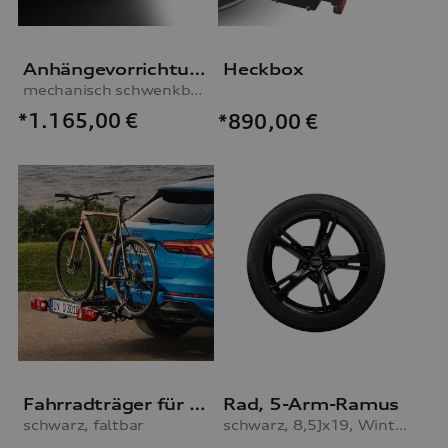
Anhängevorrichtung
Heckbox
mechanisch schwenkbar, inkl. E-Satz
*1.165,00
€
*890,00
€
Fahrradträger für die Anhängevorrichtung
Rad, 5-Arm-Ramus
schwarz, faltbar
schwarz, 8,5Jx19, Winterreifen 255/35 R19 96V XL