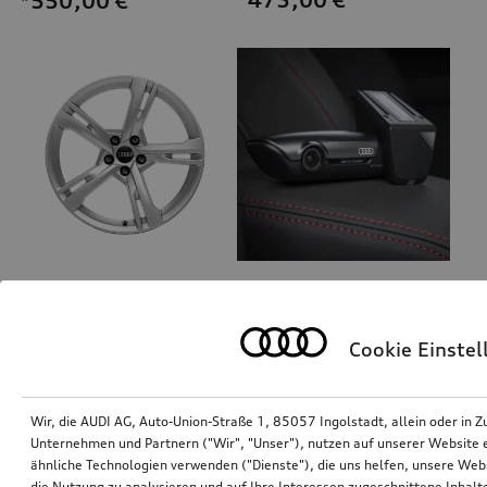
*550,00
€
Felge, 5-Arm-Ramus
Dashcam (Universal Traffic Recorder 2.0)
8,5Jx19
Frontkamera
Cookie Einste
*452,00
€
*390,00
€
Wir, die AUDI AG, Auto-Union-Straße 1, 85057 Ingolstadt, allein oder i
Unternehmen und Partnern ("Wir", "Unser"), nutzen auf unserer Website ei
ähnliche Technologien verwenden ("Dienste"), die uns helfen, unsere Web
die Nutzung zu analysieren und auf Ihre Interessen zugeschnittene Inhalte