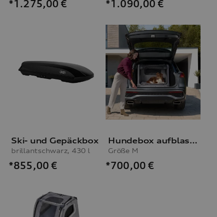
*1.275,00
€
*1.090,00
€
Ski- und Gepäckbox
Hundebox aufblasbar
brillantschwarz, 430 l
Größe M
*855,00
€
*700,00
€