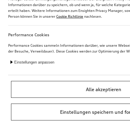
Informationen darüber zu speichern, ob und wenn ja, für welche Kategorie
erteilt haben. Weitere Informationen zum Ensighten Privacy Manager, sow
Ski- und Snowboardhalter
Audi Flex-Base i-Size
Person können Sie in unserer
Cookie Richtlinie
nachlesen.
für maximal 4 Paar Ski oder 2 Snowboards, mit Ausziehfunktion
*330,00
€
*299,00
€
Performance Cookies
Performance Cookies sammeln Informationen darüber, wie unsere Webseite
der Besuche, Verweildauer). Diese Cookies werden zur Optimierung der W
Einstellungen anpassen
Alle akzeptieren
Einstellungen speichern und fo
LTE-Router für Audi Dashcam (Universal Traffic Recorder 2.0)
Ski- und Snowboardhalter
für maximal 6 Paar Ski oder 4 Snowboards, ohne Ausziehfunktion
*280,00
€
*285,00
€