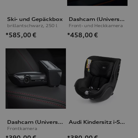
Ski- und Gepäckbox
Dashcam (Universal Traffic Recorder 2.0)
brillantschwarz, 250 l
Front- und Heckkamera
*585,00
€
*458,00
€
Dashcam (Universal Traffic Recorder 2.0)
Audi Kindersitz i-Size
Frontkamera
*390,00
€
*380,00
€