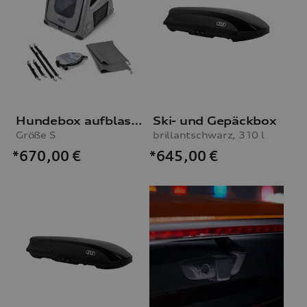
Hundebox aufblasbar
Ski- und Gepäckbox
Größe S
brillantschwarz, 310 l
*670,00
€
*645,00
€