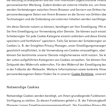
die Nutzung zu analysieren und auf Ihre Interessen zugeschnittene Inhalte
personalisierter Werbung. Zudem binden wir externe Inhalte ein, um Ihne
werden Verbindungen zwischen Ihrem Browser und Servern von Dritten he
personenbezogene Daten von Ihrem Browser an die Server von Dritten übe
Technologien und die Einbindung von externen Inhalten werden nachfolgen
Um diese Dienste nutzen zu können, benötigen wir Ihre Einwilligung. Mit ei
Sie Ihre Einwilligung zur Verwendung aller Dienste. Sie können auch einzel
Schieberegler für jede Cookie-Kategorie einzeln anklicken und diese Einst
Audi Babyschale i-Size
Audi Juniorsitz i-Size
speichern und fortfahren" speichern. Falls Sie keinen der Schieberegler a
schwarz
Cookies (z. B. der Ensighten Privacy Manager, unser Einwilligungsmanagem
gesetzlich verpflichtet, in die Verwendung von Cookies einzuwilligen, aber 
*339,00
€
*340,00
€
können Sie bestimmte unserer Dienste möglicherweise nicht nutzen. Sie 
der unten aufgeführten Kategorien von Cookies verwalten. Sie können Ihre
Zeitpunkt des Widerrufs widerrufen. Für den Widerruf der Einwilligung bea
in der Fußzeile der Webseite. Weitere Informationen sowie konkrete Hin
personenbezogenen Daten finden Sie in unserer
Cookie Richtlinie
, unser
Notwendige Cookies
Notwendige Cookies werden benötigt, um Ihnen grundlegende Funktionen
Verfügung zu stellen. Zu diesen Funktionen gehört z. B. der Fahrzeugkonf
Manager (unser Einwilligungsmanagementtool). Der Ensighten Privacy M