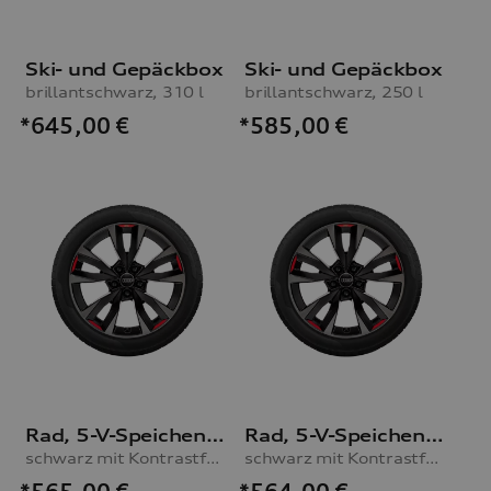
Ski- und Gepäckbox
Ski- und Gepäckbox
brillantschwarz, 310 l
brillantschwarz, 250 l
*645,00
€
*585,00
€
Rad, 5-V-Speichen-Acumen
Rad, 5-V-Speichen-Acumen
schwarz mit Kontrastfarben Quarzgrau und Signalrot, 8,0Jx18, Reifen 225/40 R18 92Y XL
schwarz mit Kontrastfarben Quarzgrau und Signalrot, 8,0Jx18, Winterreifen 225/40 R18 92V XL, rechts