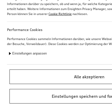
Informationen darüber zu speichern, ob und wenn ja, für welche Kategorie
erteilt haben. Weitere Informationen zum Ensighten Privacy Manager, sow
Ski- und Gepäckbox
Nachrüstung Audi Smartphone-Interface
Person können Sie in unserer
Cookie Richtlinie
nachlesen.
brillantschwarz, 250 l
*585,00
€
*550,00
€
Performance Cookies
Performance Cookies sammeln Informationen darüber, wie unsere Webseite
der Besuche, Verweildauer). Diese Cookies werden zur Optimierung der W
Einstellungen anpassen
Alle akzeptieren
Einstellungen speichern und fo
Navigationsfunktion und -daten
Dashcam (Universal Traffic Recorder 2.0)
Europa (MIB3), ohne Online-Dienste
Front- und Heckkamera
*499,00
€
*458,00
€