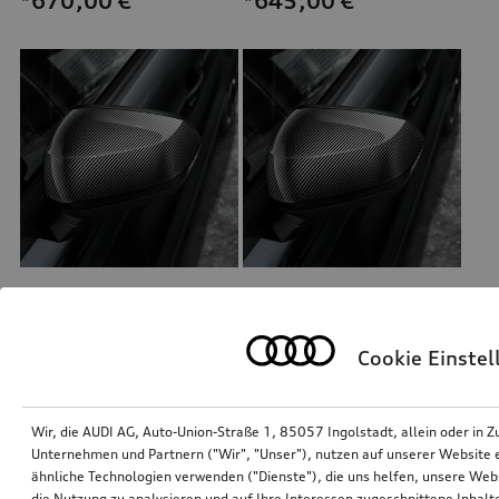
*670,00
€
*645,00
€
Außenspiegelgehäuse Carbon
Außenspiegelgehäuse Carbon
für Fahrzeuge ohne Audi side assist
für Fahrzeuge mit Audi side assist
Cookie Einste
*620,00
€
*620,00
€
Wir, die AUDI AG, Auto-Union-Straße 1, 85057 Ingolstadt, allein oder i
Unternehmen und Partnern ("Wir", "Unser"), nutzen auf unserer Website ei
ähnliche Technologien verwenden ("Dienste"), die uns helfen, unsere Web
die Nutzung zu analysieren und auf Ihre Interessen zugeschnittene Inhalte