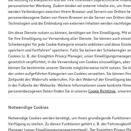
personalisierter Werbung. Zudem binden wir externe Inhalte ein, um Ihne
werden Verbindungen zwischen Ihrem Browser und Servern von Dritten he
personenbezogene Daten von Ihrem Browser an die Server von Dritten übe
Technologien und die Einbindung von externen Inhalten werden nachfolgen
Um diese Dienste nutzen zu können, benötigen wir Ihre Einwilligung. Mit ei
Sie Ihre Einwilligung zur Verwendung aller Dienste. Sie können auch einzel
Schieberegler für jede Cookie-Kategorie einzeln anklicken und diese Einst
Außenspiegelgehäuse Carbon matt
Außenspiegelgehäuse Carbon matt
speichern und fortfahren" speichern. Falls Sie keinen der Schieberegler a
für Fahrzeuge ohne Audi side assist
für Fahrzeuge mit Audi side assist
Cookies (z. B. der Ensighten Privacy Manager, unser Einwilligungsmanagem
gesetzlich verpflichtet, in die Verwendung von Cookies einzuwilligen, aber 
*620,00
€
*620,00
€
können Sie bestimmte unserer Dienste möglicherweise nicht nutzen. Sie 
der unten aufgeführten Kategorien von Cookies verwalten. Sie können Ihre
Zeitpunkt des Widerrufs widerrufen. Für den Widerruf der Einwilligung bea
in der Fußzeile der Webseite. Weitere Informationen sowie konkrete Hin
personenbezogenen Daten finden Sie in unserer
Cookie Richtlinie
, unser
Notwendige Cookies
Notwendige Cookies werden benötigt, um Ihnen grundlegende Funktionen
Verfügung zu stellen. Zu diesen Funktionen gehört z. B. der Fahrzeugkonf
Manager (unser Einwilligungsmanagementtool). Der Ensighten Privacy M