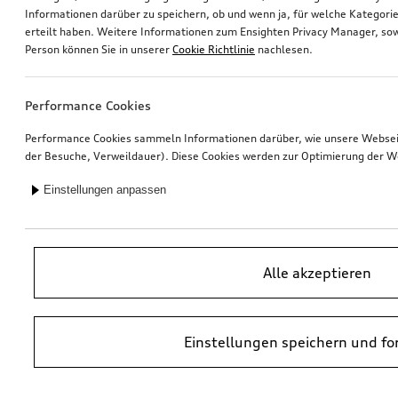
Informationen darüber zu speichern, ob und wenn ja, für welche Kategorie
erteilt haben. Weitere Informationen zum Ensighten Privacy Manager, sow
Felge, 5-Arm-Ramus
Dashcam (Universal Traffic Recorder 2.0)
Person können Sie in unserer
Cookie Richtlinie
nachlesen.
schwarz, 8,5Jx19
Front- und Heckkamera
*475,00
€
*458,00
€
Performance Cookies
Performance Cookies sammeln Informationen darüber, wie unsere Webseite
der Besuche, Verweildauer). Diese Cookies werden zur Optimierung der W
Einstellungen anpassen
Alle akzeptieren
Einstellungen speichern und fo
Felge, 5-Arm-Ramus
Nachrüstung Audi Smartphone-Interface
8,5Jx19
*452,00
€
*410,00
€