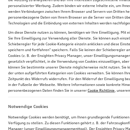
personalisierter Werbung. Zudem binden wir externe Inhalte ein, um Ihne
werden Verbindungen zwischen Ihrem Browser und Servern von Dritten he
personenbezogene Daten von Ihrem Browser an die Server von Dritten übe
Technologien und die Einbindung von externen Inhalten werden nachfolgen
Um diese Dienste nutzen zu können, benötigen wir Ihre Einwilligung. Mit ei
Sie Ihre Einwilligung zur Verwendung aller Dienste. Sie können auch einzel
Schieberegler für jede Cookie-Kategorie einzeln anklicken und diese Einst
Rad, 10-Parallelspeichen
Ski- und Gepäckbox
speichern und fortfahren" speichern. Falls Sie keinen der Schieberegler a
8,0Jx18, Winterreifen 245/40 R18 97V XL, links
brillantschwarz, 250 l
Cookies (z. B. der Ensighten Privacy Manager, unser Einwilligungsmanagem
gesetzlich verpflichtet, in die Verwendung von Cookies einzuwilligen, aber 
*610,00
€
*585,00
€
können Sie bestimmte unserer Dienste möglicherweise nicht nutzen. Sie 
der unten aufgeführten Kategorien von Cookies verwalten. Sie können Ihre
Zeitpunkt des Widerrufs widerrufen. Für den Widerruf der Einwilligung bea
in der Fußzeile der Webseite. Weitere Informationen sowie konkrete Hin
personenbezogenen Daten finden Sie in unserer
Cookie Richtlinie
, unser
Notwendige Cookies
Notwendige Cookies werden benötigt, um Ihnen grundlegende Funktionen
Verfügung zu stellen. Zu diesen Funktionen gehört z. B. der Fahrzeugkonf
Manager (unser Einwilligungsmanagementtool). Der Ensighten Privacy M