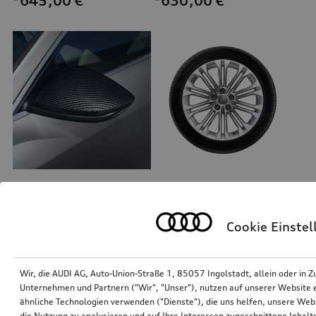
*645,00
€
*630,00
€
Außenspiegelgehäuse Carbon matt
Rad, 10-Parallelspeichen
für Fahrzeuge mit Audi side assist
8,0Jx18, Winterreifen 245/40 R18 97V XL, rechts
Cookie Einste
*630,00
€
*610,00
€
Wir, die AUDI AG, Auto-Union-Straße 1, 85057 Ingolstadt, allein oder i
Unternehmen und Partnern ("Wir", "Unser"), nutzen auf unserer Website ei
ähnliche Technologien verwenden ("Dienste"), die uns helfen, unsere Web
die Nutzung zu analysieren und auf Ihre Interessen zugeschnittene Inhalte