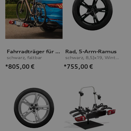
Fahrradträger für die Anhängevorrichtung
Rad, 5-Arm-Ramus
schwarz, faltbar
schwarz, 8,5Jx19, Winterreifen 255/35 R19 96V XL
*805,00
€
*755,00
€