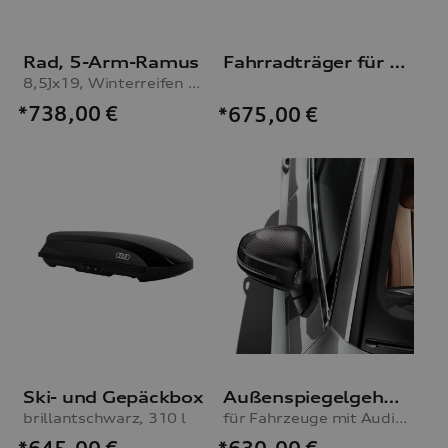
Rad, 5-Arm-Ramus
Fahrradträger für die Anhängevorrichtung
8,5Jx19, Winterreifen 255/35 R19 96V XL
*738,00
€
*675,00
€
Ski- und Gepäckbox
Außenspiegelgehäuse Carbon
brillantschwarz, 310 l
für Fahrzeuge mit Audi side assist