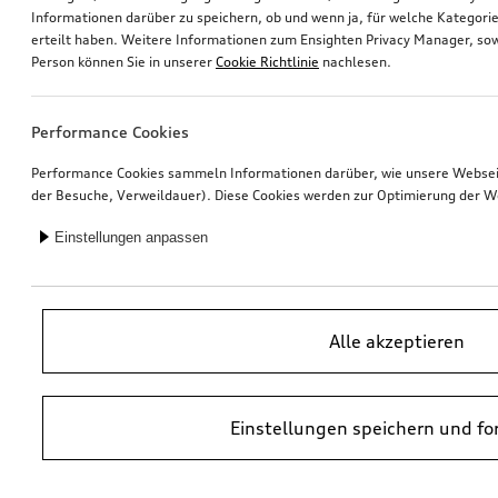
Informationen darüber zu speichern, ob und wenn ja, für welche Kategorie
erteilt haben. Weitere Informationen zum Ensighten Privacy Manager, sow
Fahrradträger für die Anhängevorrichtung
Hundebox aufblasbar
Person können Sie in unserer
Cookie Richtlinie
nachlesen.
Größe S
*670,00
€
*675,00
€
Performance Cookies
Performance Cookies sammeln Informationen darüber, wie unsere Webseite
der Besuche, Verweildauer). Diese Cookies werden zur Optimierung der W
Einstellungen anpassen
Alle akzeptieren
Einstellungen speichern und fo
Ski- und Gepäckbox
Ski- und Gepäckbox
brillantschwarz, 310 l
brillantschwarz, 250 l
*645,00
€
*585,00
€