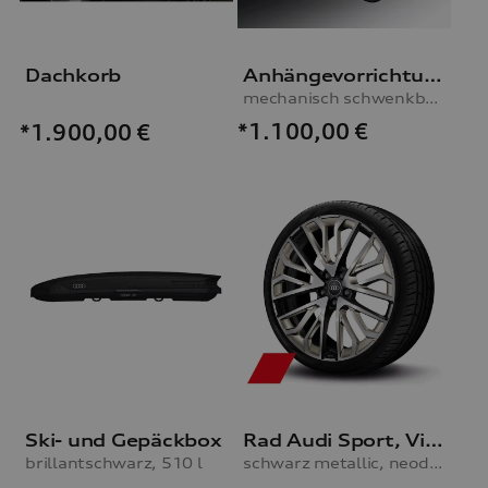
Dachkorb
Anhängevorrichtung
mechanisch schwenkbar, inkl. E-Satz, ohne Anhängerassistent
*1.100,00
€
*1.900,00
€
Ski- und Gepäckbox
Rad Audi Sport, Vielspeichen-S mit RS-Schriftzug
brillantschwarz, 510 l
schwarz metallic, neodymgold matt, glanzgedreht, 8,5Jx20, Reifen 245/35 R20 98Y XL