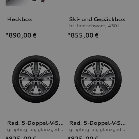
Heckbox
Ski- und Gepäckbox
brillantschwarz, 430 l
*855,00
€
*890,00
€
Rad, 5-Doppel-V-Speichen
Rad, 5-Doppel-V-Speichen
graphitgrau, glanzgedreht, 8,0Jx19, Winterreifen 245/40 R19 98H XL, rechts
graphitgrau, glanzgedreht, 8,0Jx19, Winterreifen 245/40 R19 98H XL, links
*825,00
€
*825,00
€