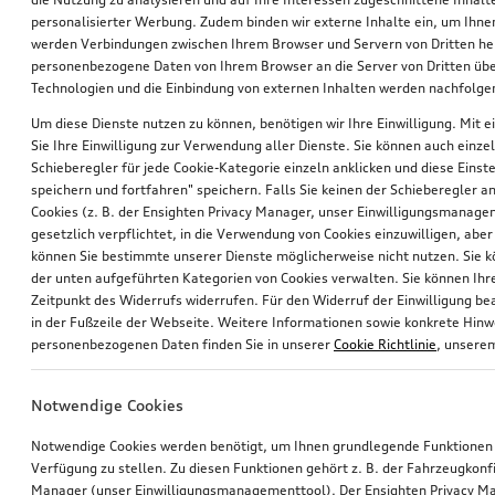
personalisierter Werbung. Zudem binden wir externe Inhalte ein, um Ihne
werden Verbindungen zwischen Ihrem Browser und Servern von Dritten he
personenbezogene Daten von Ihrem Browser an die Server von Dritten übe
Technologien und die Einbindung von externen Inhalten werden nachfolgen
Um diese Dienste nutzen zu können, benötigen wir Ihre Einwilligung. Mit ei
Sie Ihre Einwilligung zur Verwendung aller Dienste. Sie können auch einzel
Schieberegler für jede Cookie-Kategorie einzeln anklicken und diese Einst
Felge Audi Sport, 5-Doppelspeichen
Hundebox aufblasbar
speichern und fortfahren" speichern. Falls Sie keinen der Schieberegler a
schwarz, 8,5Jx19
Größe M
Cookies (z. B. der Ensighten Privacy Manager, unser Einwilligungsmanagem
gesetzlich verpflichtet, in die Verwendung von Cookies einzuwilligen, aber 
*735,00
€
*700,00
€
können Sie bestimmte unserer Dienste möglicherweise nicht nutzen. Sie 
der unten aufgeführten Kategorien von Cookies verwalten. Sie können Ihre
Zeitpunkt des Widerrufs widerrufen. Für den Widerruf der Einwilligung bea
in der Fußzeile der Webseite. Weitere Informationen sowie konkrete Hin
personenbezogenen Daten finden Sie in unserer
Cookie Richtlinie
, unser
Notwendige Cookies
Notwendige Cookies werden benötigt, um Ihnen grundlegende Funktionen
Verfügung zu stellen. Zu diesen Funktionen gehört z. B. der Fahrzeugkonf
Manager (unser Einwilligungsmanagementtool). Der Ensighten Privacy M