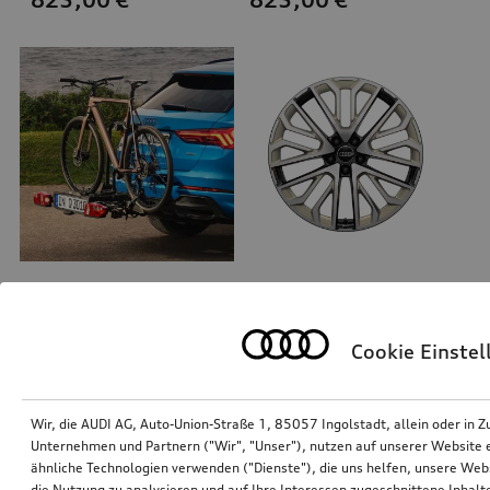
Fahrradträger für die Anhängevorrichtung
Felge Audi Sport, Vielspeichen-S mit RS-Schriftzug
schwarz, faltbar
schwarz metallic, neodymgold matt, glanzgedreht, 8,5Jx20
Cookie Einste
*805,00
€
*735,00
€
Wir, die AUDI AG, Auto-Union-Straße 1, 85057 Ingolstadt, allein oder i
Unternehmen und Partnern ("Wir", "Unser"), nutzen auf unserer Website ei
ähnliche Technologien verwenden ("Dienste"), die uns helfen, unsere Web
die Nutzung zu analysieren und auf Ihre Interessen zugeschnittene Inhalte