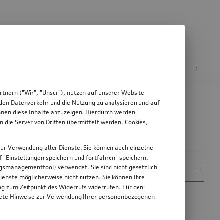
äder & Felgen
tnern ("Wir", "Unser"), nutzen auf unserer Website
, den Datenverkehr und die Nutzung zu analysieren und auf
Ihnen diese Inhalte anzuzeigen. Hierdurch werden
die Server von Dritten übermittelt werden. Cookies,
g zur Verwendung aller Dienste. Sie können auch einzelne
uf "Einstellungen speichern und fortfahren" speichern.
Sortieren nach
ungsmanagementtool) verwendet. Sie sind nicht gesetzlich
Relevanz
Dienste möglicherweise nicht nutzen. Sie können Ihre
ung zum Zeitpunkt des Widerrufs widerrufen. Für den
nkrete Hinweise zur Verwendung Ihrer personenbezogenen