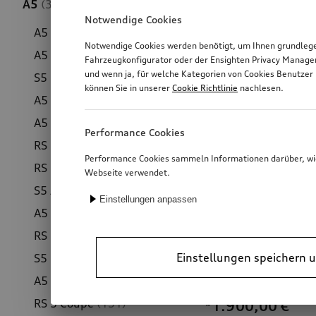
A5
(319)
Notwendige Cookies
A5 Limousine e-hybrid
(181)
Notwendige Cookies werden benötigt, um Ihnen grundlegen
A5 Limousine
(184)
Fahrzeugkonfigurator oder der Ensighten Privacy Manage
und wenn ja, für welche Kategorien von Cookies Benutzer 
S5 Limousine
(178)
können Sie in unserer
Cookie Richtlinie
nachlesen.
A5 Avant
(188)
A5 Avant e-hybrid
(192)
Performance Cookies
RS 5 Avant
(187)
Performance Cookies sammeln Informationen darüber, wie 
RS 5 Limousine
(171)
Webseite verwendet.
S5 Avant
(193)
Einstellungen anpassen
A5 Cabriolet
(127)
RS 5 Cabriolet
(115)
Einstellungen speichern u
S5 Cabriolet
(122)
Dachkorb
A5 Coupé
(142)
RS 5 Coupé
(131)
*1.900,00
€