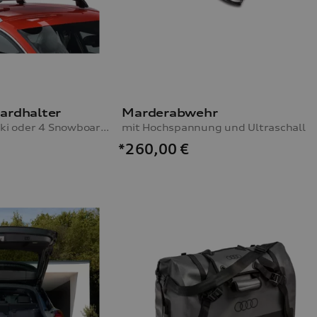
ardhalter
Marderabwehr
für maximal 6 Paar Ski oder 4 Snowboards, ohne Ausziehfunktion
mit Hochspannung und Ultraschall
*260,00
€