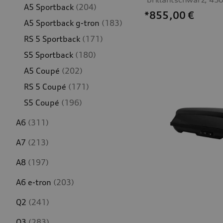
A5 Sportback
(204)
*855,00
€
A5 Sportback g-tron
(183)
RS 5 Sportback
(171)
S5 Sportback
(180)
A5 Coupé
(202)
RS 5 Coupé
(171)
S5 Coupé
(196)
A6
(311)
A7
(213)
A8
(197)
A6 e-tron
(203)
Q2
(241)
Q3
(283)