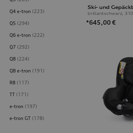
Ski- und Gepäck
Q4 e-tron
(223)
brillantschwarz, 310
*645,00
€
Q5
(294)
Q6 e-tron
(222)
Q7
(292)
Q8
(224)
Q8 e-tron
(191)
R8
(117)
TT
(171)
e-tron
(197)
e-tron GT
(178)