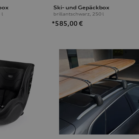
box
Ski- und Gepäckbox
 l
brillantschwarz, 250 l
*585,00
€