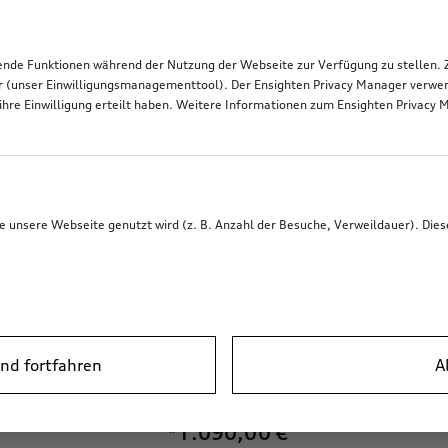
de Funktionen während der Nutzung der Webseite zur Verfügung zu stellen. Zu
r (unser Einwilligungsmanagementtool). Der Ensighten Privacy Manager verwen
ihre Einwilligung erteilt haben. Weitere Informationen zum Ensighten Privacy 
unsere Webseite genutzt wird (z. B. Anzahl der Besuche, Verweildauer). Dies
nd fortfahren
A
Ski- und Gepäckbox
brillantschwarz, 510 l
*1.090,00
€