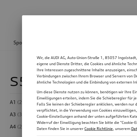
Sport & Design
Transport
Kommunikation
Wir, die AUDI AG, Auto-Union-Straße 1, 85057 Ingolstadt
eigene und Dienste Dritter, die Cookies und ähnliche Tec
Ihre Interessen zugeschnittene Inhalte anzuzeigen, einsc
Verbindungen zwischen Ihrem Browser und Servern von Dri
S5 Sportback
14
ähnliche Technologien und die Einbindung von externen I
Um diese Dienste nutzen zu können, benötigen wir Ihre Ein
Einwilligungen erteilen, indem Sie die Schieberegler für 
A1
(232)
Falls Sie keinen der Schieberegler anklicken, werden nur
Preis
verpflichtet, in die Verwendung von Cookies einzuwilligen
A3
(314)
Cookie-Einstellungen anhand der unten aufgeführten Kateg
Widerruf der Einwilligung beachten Sie bitte die "Cooki
A4
(267)
Daten finden Sie in unserer
Cookie Richtlinie
, unserem
Dat