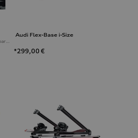
Audi Flex-Base i-Size
für maximal 4 Paar Ski oder 2 Snowboards, mit Ausziehfunktion
*299,00
€