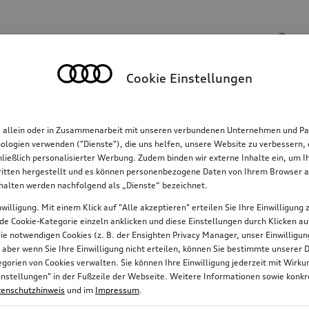
Suchinhalte
Cookie Einstellungen
Familie
Komfort & Schutz
E-Mobilität
R
, allein oder in Zusammenarbeit mit unseren verbundenen Unternehmen und Par
hnologien verwenden ("Dienste"), die uns helfen, unsere Website zu verbessern
hließlich personalisierter Werbung. Zudem binden wir externe Inhalte ein, um 
tten hergestellt und es können personenbezogene Daten von Ihrem Browser an 
0
nhalten werden nachfolgend als „Dienste“ bezeichnet.
willigung. Mit einem Klick auf "Alle akzeptieren" erteilen Sie Ihre Einwilligun
jede Cookie-Kategorie einzeln anklicken und diese Einstellungen durch Klicken a
 die notwendigen Cookies (z. B. der Ensighten Privacy Manager, unser Einwillig
, aber wenn Sie Ihre Einwilligung nicht erteilen, können Sie bestimmte unserer 
orien von Cookies verwalten. Sie können Ihre Einwilligung jederzeit mit Wirk
e-Einstellungen" in der Fußzeile der Webseite. Weitere Informationen sowie ko
enschutzhinweis
und im
Impressum
.