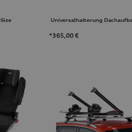
-Size
*365,00
€