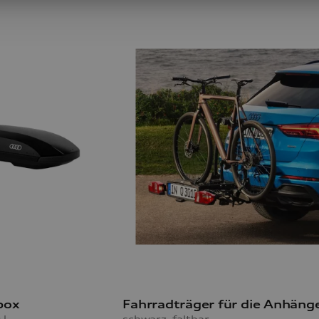
box
 l
schwarz, faltbar