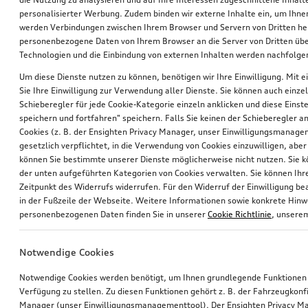
personalisierter Werbung. Zudem binden wir externe Inhalte ein, um Ihne
werden Verbindungen zwischen Ihrem Browser und Servern von Dritten he
personenbezogene Daten von Ihrem Browser an die Server von Dritten übe
Technologien und die Einbindung von externen Inhalten werden nachfolgen
Um diese Dienste nutzen zu können, benötigen wir Ihre Einwilligung. Mit ei
Sie Ihre Einwilligung zur Verwendung aller Dienste. Sie können auch einzel
Schieberegler für jede Cookie-Kategorie einzeln anklicken und diese Einst
Dekorfolien grau Perleffekt
Dekorfolien gletscherweiß
speichern und fortfahren" speichern. Falls Sie keinen der Schieberegler a
für Ski- und Gepäckbox, 430 l
für Ski- und Gepäckbox, 250 l
Cookies (z. B. der Ensighten Privacy Manager, unser Einwilligungsmanagem
gesetzlich verpflichtet, in die Verwendung von Cookies einzuwilligen, aber 
*130,00
€
*120,00
€
können Sie bestimmte unserer Dienste möglicherweise nicht nutzen. Sie 
der unten aufgeführten Kategorien von Cookies verwalten. Sie können Ihre
Zeitpunkt des Widerrufs widerrufen. Für den Widerruf der Einwilligung bea
in der Fußzeile der Webseite. Weitere Informationen sowie konkrete Hin
personenbezogenen Daten finden Sie in unserer
Cookie Richtlinie
, unser
Notwendige Cookies
Notwendige Cookies werden benötigt, um Ihnen grundlegende Funktionen
Verfügung zu stellen. Zu diesen Funktionen gehört z. B. der Fahrzeugkonf
Manager (unser Einwilligungsmanagementtool). Der Ensighten Privacy M