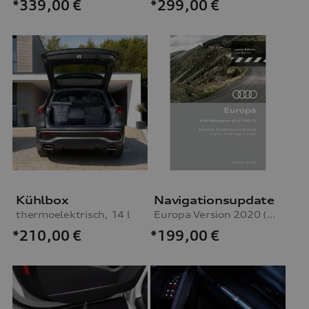
*339,00
€
*299,00
€
Kühlbox
Navigationsupdate
thermoelektrisch, 14 l
Europa Version 2020 (RNS-E)
*210,00
€
*199,00
€