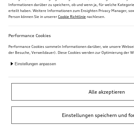
Informationen darüber zu speichern, ob und wenn ja, für welche Kategorie
erteilt haben. Weitere Informationen zum Ensighten Privacy Manager, sow
Dekorfolien rot metallic
Dekorfolien florettsilber
Person können Sie in unserer
Cookie Richtlinie
nachlesen.
für Ski- und Gepäckbox, 250 l
für Ski- und Gepäckbox, 250 l
*120,00
€
*120,00
€
Performance Cookies
Performance Cookies sammeln Informationen darüber, wie unsere Webseite
der Besuche, Verweildauer). Diese Cookies werden zur Optimierung der W
Einstellungen anpassen
Alle akzeptieren
Einstellungen speichern und fo
Dekorfolien grau Perleffekt
Garagenteppich
für Ski- und Gepäckbox, 250 l
mit Audi Ringen
*120,00
€
*120,00
€