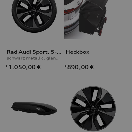
Rad Audi Sport, 5-Arm-Aero mit RS-Schriftzug
Heckbox
schwarz metallic, glanzgedreht, abgedunkelt, 10,0Jx21, Reifen 285/40 R21 109W XL, hinten
*1.050,00
€
*890,00
€