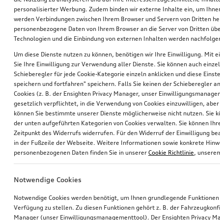
personalisierter Werbung. Zudem binden wir externe Inhalte ein, um Ihne
werden Verbindungen zwischen Ihrem Browser und Servern von Dritten he
personenbezogene Daten von Ihrem Browser an die Server von Dritten übe
Technologien und die Einbindung von externen Inhalten werden nachfolgen
Um diese Dienste nutzen zu können, benötigen wir Ihre Einwilligung. Mit ei
Sie Ihre Einwilligung zur Verwendung aller Dienste. Sie können auch einzel
Schieberegler für jede Cookie-Kategorie einzeln anklicken und diese Einst
Rad, 5-Doppelarm-Falx
Rad, 5-Doppelarm-Falx
speichern und fortfahren" speichern. Falls Sie keinen der Schieberegler a
schwarz, 8,5Jx20, Winterreifen 255/50 R20 109H XL, rechts vorn
schwarz, 10,0Jx20, Winterreifen 285/45 R20 112H XL, rechts hinten
Cookies (z. B. der Ensighten Privacy Manager, unser Einwilligungsmanagem
gesetzlich verpflichtet, in die Verwendung von Cookies einzuwilligen, aber 
*770,00
€
*770,00
€
können Sie bestimmte unserer Dienste möglicherweise nicht nutzen. Sie 
der unten aufgeführten Kategorien von Cookies verwalten. Sie können Ihre
Zeitpunkt des Widerrufs widerrufen. Für den Widerruf der Einwilligung bea
in der Fußzeile der Webseite. Weitere Informationen sowie konkrete Hin
personenbezogenen Daten finden Sie in unserer
Cookie Richtlinie
, unser
Notwendige Cookies
Notwendige Cookies werden benötigt, um Ihnen grundlegende Funktionen
Verfügung zu stellen. Zu diesen Funktionen gehört z. B. der Fahrzeugkonf
Manager (unser Einwilligungsmanagementtool). Der Ensighten Privacy M