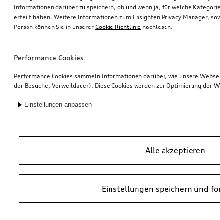
Informationen darüber zu speichern, ob und wenn ja, für welche Kategorie
erteilt haben. Weitere Informationen zum Ensighten Privacy Manager, sow
Rad, 5-Doppelarm-Falx
Rad, 5-Doppelarm-Falx
Person können Sie in unserer
Cookie Richtlinie
nachlesen.
schwarz, 8,5Jx20, Winterreifen 255/50 R20 109H XL, links vorn
schwarz, 10,0Jx20, Winterreifen 285/45 R20 112H XL, links hinten
*770,00
€
*770,00
€
Performance Cookies
Performance Cookies sammeln Informationen darüber, wie unsere Webseite
der Besuche, Verweildauer). Diese Cookies werden zur Optimierung der W
Einstellungen anpassen
Alle akzeptieren
Einstellungen speichern und fo
Rad, 5-Doppelarm-Falx
Rad, 5-Doppelarm-Falx
8,5Jx20, Winterreifen 255/50 R20 109H XL, rechts vorn
10,0Jx20, Winterreifen 285/45 R20 112H XL, rechts hinten
*755,00
€
*755,00
€