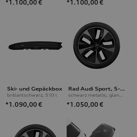
*1.100,00
€
*1.100,00
€
Ski- und Gepäckbox
Rad Audi Sport, 5-Arm-Aero mit RS-Schriftzug
brillantschwarz, 510 l
schwarz metallic, glanzgedreht, abgedunkelt, 9,0Jx21, Reifen 255/45 R21 106W XL, vorn
*1.090,00
€
*1.050,00
€