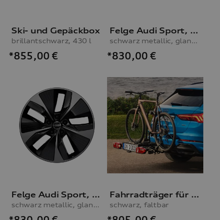
Ski- und Gepäckbox
Felge Audi Sport, 5-Arm-Aero mit RS-Schriftzug
brillantschwarz, 430 l
schwarz metallic, glanzgedreht, abgedunkelt, 9,0Jx21, vorn
*855,00
€
*830,00
€
Felge Audi Sport, 5-Arm-Aero mit RS-Schriftzug
Fahrradträger für die Anhängevorrichtung
schwarz metallic, glanzgedreht, abgedunkelt, 10,0Jx21, hinten
schwarz, faltbar
*830,00
€
*805,00
€