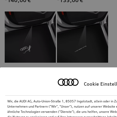
*140,00
€
*135,00
€
Einstiegs-LED Audi Ringe mit Gecko
Einstiegs-LED Vorsprung
für Fahrzeuge mit LED-Einstiegsleuchten
für Fahrzeuge mit LED-Einstiegsleuchten
Cookie Einste
*135,00
€
*135,00
€
Wir, die AUDI AG, Auto-Union-Straße 1, 85057 Ingolstadt, allein oder i
Unternehmen und Partnern ("Wir", "Unser"), nutzen auf unserer Website ei
ähnliche Technologien verwenden ("Dienste"), die uns helfen, unsere Web
die Nutzung zu analysieren und auf Ihre Interessen zugeschnittene Inhalte