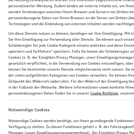
personalisierter Werbung. Zudem binden wir externe Inhalte ein, um Ihne
werden Verbindungen zwischen Ihrem Browser und Servern von Dritten he
personenbezogene Daten von Ihrem Browser an die Server von Dritten übe
Technologien und die Einbindung von externen Inhalten werden nachfolgen
Um diese Dienste nutzen zu können, benötigen wir Ihre Einwilligung. Mit ei
Sie Ihre Einwilligung zur Verwendung aller Dienste. Sie können auch einzel
Schieberegler für jede Cookie-Kategorie einzeln anklicken und diese Einst
Dekorfolien gletscherweiß
Dekorfolien rot metallic
speichern und fortfahren" speichern. Falls Sie keinen der Schieberegler a
für Ski- und Gepäckbox, 430 l
für Ski- und Gepäckbox, 430 l
Cookies (z. B. der Ensighten Privacy Manager, unser Einwilligungsmanagem
gesetzlich verpflichtet, in die Verwendung von Cookies einzuwilligen, aber 
*130,00
€
*130,00
€
können Sie bestimmte unserer Dienste möglicherweise nicht nutzen. Sie 
der unten aufgeführten Kategorien von Cookies verwalten. Sie können Ihre
Zeitpunkt des Widerrufs widerrufen. Für den Widerruf der Einwilligung bea
in der Fußzeile der Webseite. Weitere Informationen sowie konkrete Hin
personenbezogenen Daten finden Sie in unserer
Cookie Richtlinie
, unser
Notwendige Cookies
Notwendige Cookies werden benötigt, um Ihnen grundlegende Funktionen
Verfügung zu stellen. Zu diesen Funktionen gehört z. B. der Fahrzeugkonf
Manager (unser Einwilligungsmanagementtool). Der Ensighten Privacy M