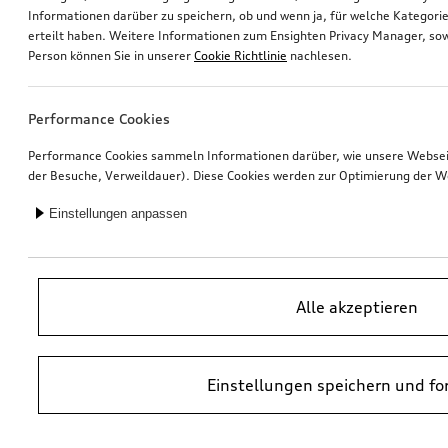
Informationen darüber zu speichern, ob und wenn ja, für welche Kategorie
erteilt haben. Weitere Informationen zum Ensighten Privacy Manager, sow
Dekorfolien florettsilber
Dekorfolien grau Perleffekt
Person können Sie in unserer
Cookie Richtlinie
nachlesen.
für Ski- und Gepäckbox, 430 l
für Ski- und Gepäckbox, 430 l
*130,00
€
*130,00
€
Performance Cookies
Performance Cookies sammeln Informationen darüber, wie unsere Webseite
der Besuche, Verweildauer). Diese Cookies werden zur Optimierung der W
Einstellungen anpassen
Alle akzeptieren
Einstellungen speichern und fo
Dekorfolien gletscherweiß
Dekorfolien rot metallic
für Ski- und Gepäckbox, 250 l
für Ski- und Gepäckbox, 250 l
*120,00
€
*120,00
€