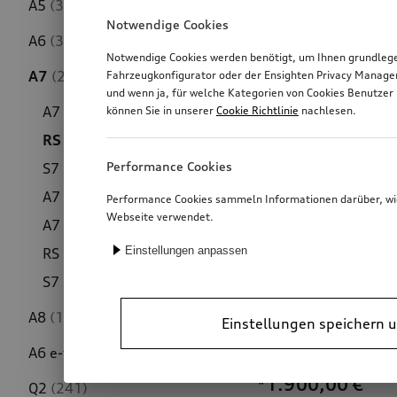
A5
(319)
Notwendige Cookies
A6
(311)
Notwendige Cookies werden benötigt, um Ihnen grundlegen
A7
(213)
Fahrzeugkonfigurator oder der Ensighten Privacy Manage
und wenn ja, für welche Kategorien von Cookies Benutzer 
A7 Sportback
(153)
können Sie in unserer
Cookie Richtlinie
nachlesen.
RS 7 Sportback
(141)
Performance Cookies
S7 Sportback
(151)
A7 Sportback
(192)
Performance Cookies sammeln Informationen darüber, wie 
Webseite verwendet.
A7 Sportback TFSI e
(191)
Einstellungen anpassen
RS 7 Sportback
(170)
S7 Sportback
(187)
A8
(197)
Einstellungen speichern u
Dachkorb
A6 e-tron
(203)
*1.900,00
€
Q2
(241)