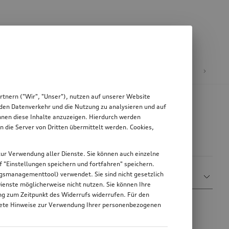
äder & Felgen
tnern ("Wir", "Unser"), nutzen auf unserer Website
, den Datenverkehr und die Nutzung zu analysieren und auf
Ihnen diese Inhalte anzuzeigen. Hierdurch werden
die Server von Dritten übermittelt werden. Cookies,
g zur Verwendung aller Dienste. Sie können auch einzelne
uf "Einstellungen speichern und fortfahren" speichern.
Sortieren nach
ungsmanagementtool) verwendet. Sie sind nicht gesetzlich
Relevanz
Dienste möglicherweise nicht nutzen. Sie können Ihre
ung zum Zeitpunkt des Widerrufs widerrufen. Für den
nkrete Hinweise zur Verwendung Ihrer personenbezogenen