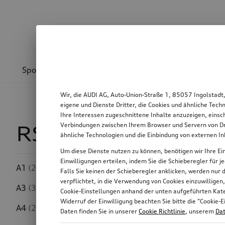
Sport & Design
Transport
Kommunikation
Wir, die AUDI AG, Auto-Union-Straße 1, 85057 Ingolstadt
eigene und Dienste Dritter, die Cookies und ähnliche Tec
Ihre Interessen zugeschnittene Inhalte anzuzeigen, einsc
Verbindungen zwischen Ihrem Browser und Servern von Dri
RS 7 Sportback
1
ähnliche Technologien und die Einbindung von externen I
Um diese Dienste nutzen zu können, benötigen wir Ihre Ein
Einwilligungen erteilen, indem Sie die Schieberegler für 
A1
(232)
Falls Sie keinen der Schieberegler anklicken, werden nur
Preis
verpflichtet, in die Verwendung von Cookies einzuwilligen
A3
(314)
Cookie-Einstellungen anhand der unten aufgeführten Kateg
Widerruf der Einwilligung beachten Sie bitte die "Cooki
A4
(267)
Daten finden Sie in unserer
Cookie Richtlinie
, unserem
Dat