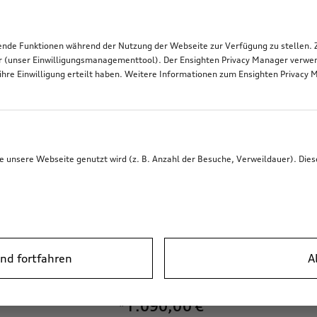
de Funktionen während der Nutzung der Webseite zur Verfügung zu stellen. Zu
r (unser Einwilligungsmanagementtool). Der Ensighten Privacy Manager verwen
ihre Einwilligung erteilt haben. Weitere Informationen zum Ensighten Privacy 
unsere Webseite genutzt wird (z. B. Anzahl der Besuche, Verweildauer). Dies
nd fortfahren
A
Ski- und Gepäckbox
brillantschwarz, 510 l
*1.090,00
€