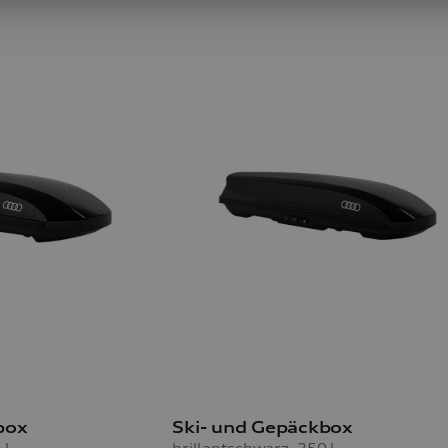
box
Ski- und Gepäckbox
 l
brillantschwarz, 250 l