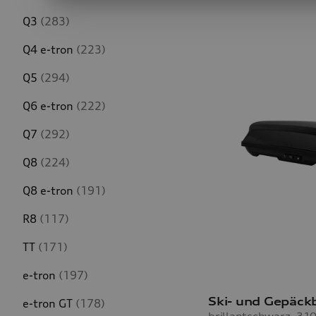
Q3
(283)
Q4 e-tron
(223)
Q5
(294)
Q6 e-tron
(222)
Q7
(292)
Q8
(224)
Q8 e-tron
(191)
R8
(117)
TT
(171)
e-tron
(197)
Ski- und Gepäck
e-tron GT
(178)
brillantschwarz, 310