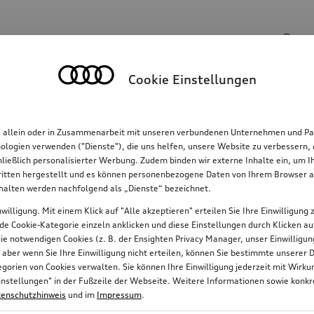
Suchinhalte
Cookie Einstellungen
Familie
Komfort & Schutz
E-Mobilität
R
, allein oder in Zusammenarbeit mit unseren verbundenen Unternehmen und Par
hnologien verwenden ("Dienste"), die uns helfen, unsere Website zu verbessern
hließlich personalisierter Werbung. Zudem binden wir externe Inhalte ein, um 
tten hergestellt und es können personenbezogene Daten von Ihrem Browser an 
41
nhalten werden nachfolgend als „Dienste“ bezeichnet.
willigung. Mit einem Klick auf "Alle akzeptieren" erteilen Sie Ihre Einwilligun
jede Cookie-Kategorie einzeln anklicken und diese Einstellungen durch Klicken a
 die notwendigen Cookies (z. B. der Ensighten Privacy Manager, unser Einwillig
, aber wenn Sie Ihre Einwilligung nicht erteilen, können Sie bestimmte unserer 
orien von Cookies verwalten. Sie können Ihre Einwilligung jederzeit mit Wirk
e-Einstellungen" in der Fußzeile der Webseite. Weitere Informationen sowie ko
enschutzhinweis
und im
Impressum
.