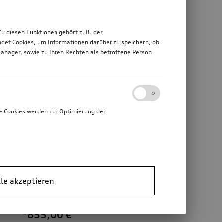
 diesen Funktionen gehört z. B. der
det Cookies, um Informationen darüber zu speichern, ob
Manager, sowie zu Ihren Rechten als betroffene Person
e Cookies werden zur Optimierung der
lle akzeptieren
Ski- und Gepäckbox
brillantschwarz, 430 l
*855,00
€