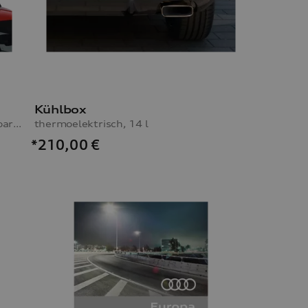
Kühlbox
für maximal 4 Paar Ski oder 2 Snowboards, ohne Ausziehfunktion
thermoelektrisch, 14 l
*210,00
€