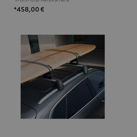
*458,00
€