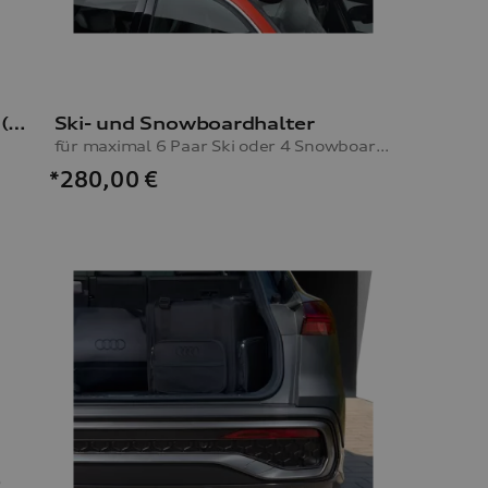
LTE-Router für Audi Dashcam (Universal Traffic Recorder 2.0)
Ski- und Snowboardhalter
für maximal 6 Paar Ski oder 4 Snowboards, ohne Ausziehfunktion
*280,00
€