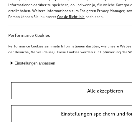
Informationen darüber zu speichern, ob und wenn ja, für welche Kategorie
erteilt haben. Weitere Informationen zum Ensighten Privacy Manager, sow
Ski- und Gepäckbox
Felge, 5-Arm-Ramus
Person können Sie in unserer
Cookie Richtlinie
nachlesen.
brillantschwarz, 250 l
schwarz, 8,5Jx19
*585,00
€
*475,00
€
Performance Cookies
Performance Cookies sammeln Informationen darüber, wie unsere Webseite
der Besuche, Verweildauer). Diese Cookies werden zur Optimierung der W
Einstellungen anpassen
Alle akzeptieren
Einstellungen speichern und fo
Dashcam (Universal Traffic Recorder 2.0)
Felge, 5-Arm-Ramus
Front- und Heckkamera
8,5Jx19
*458,00
€
*452,00
€