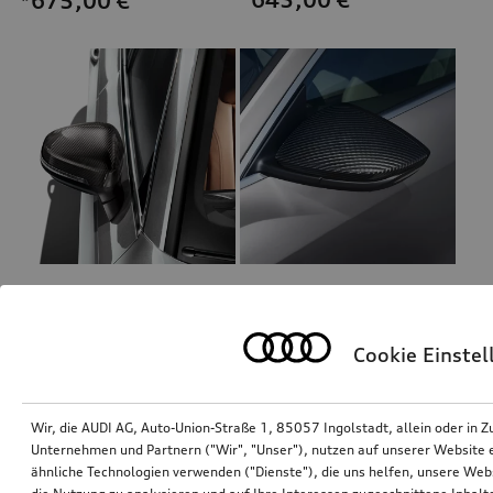
*675,00
€
Außenspiegelgehäuse Carbon
Außenspiegelgehäuse Carbon matt
für Fahrzeuge mit Audi side assist
für Fahrzeuge mit Audi side assist
Cookie Einste
*630,00
€
*630,00
€
Wir, die AUDI AG, Auto-Union-Straße 1, 85057 Ingolstadt, allein oder i
Unternehmen und Partnern ("Wir", "Unser"), nutzen auf unserer Website ei
ähnliche Technologien verwenden ("Dienste"), die uns helfen, unsere Web