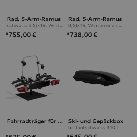
Rad, 5-Arm-Ramus
Rad, 5-Arm-Ramus
schwarz, 8,5Jx19, Winterreifen 255/35 R19 96V XL
8,5Jx19, Winterreifen 255/35 R19 96V XL
*755,00
€
*738,00
€
Fahrradträger für die Anhängevorrichtung
Ski- und Gepäckbox
brillantschwarz, 310 l
*645,00
€