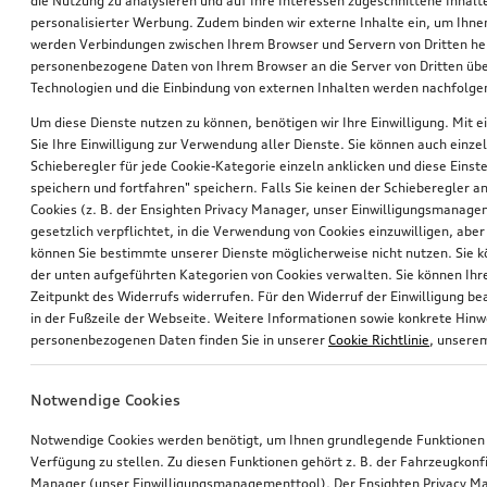
die Nutzung zu analysieren und auf Ihre Interessen zugeschnittene Inhalte
personalisierter Werbung. Zudem binden wir externe Inhalte ein, um Ihne
werden Verbindungen zwischen Ihrem Browser und Servern von Dritten he
personenbezogene Daten von Ihrem Browser an die Server von Dritten übe
Technologien und die Einbindung von externen Inhalten werden nachfolgen
Um diese Dienste nutzen zu können, benötigen wir Ihre Einwilligung. Mit ei
Sie Ihre Einwilligung zur Verwendung aller Dienste. Sie können auch einzel
Schieberegler für jede Cookie-Kategorie einzeln anklicken und diese Einst
Rad, 10-Parallelspeichen
Rad, 10-Parallelspeichen
speichern und fortfahren" speichern. Falls Sie keinen der Schieberegler a
8,0Jx18, Winterreifen 245/40 R18 97V XL, rechts
8,0Jx18, Winterreifen 245/40 R18 97V XL, links
Cookies (z. B. der Ensighten Privacy Manager, unser Einwilligungsmanagem
gesetzlich verpflichtet, in die Verwendung von Cookies einzuwilligen, aber 
*610,00
€
*610,00
€
können Sie bestimmte unserer Dienste möglicherweise nicht nutzen. Sie 
der unten aufgeführten Kategorien von Cookies verwalten. Sie können Ihre
Zeitpunkt des Widerrufs widerrufen. Für den Widerruf der Einwilligung bea
in der Fußzeile der Webseite. Weitere Informationen sowie konkrete Hin
personenbezogenen Daten finden Sie in unserer
Cookie Richtlinie
, unser
Notwendige Cookies
Notwendige Cookies werden benötigt, um Ihnen grundlegende Funktionen
Verfügung zu stellen. Zu diesen Funktionen gehört z. B. der Fahrzeugkonf
Manager (unser Einwilligungsmanagementtool). Der Ensighten Privacy M