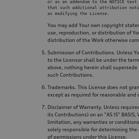
or
as
an
 addendum 
to
the
 NOTICE 
text
as
 modifying 
the
You may add Your own copyright stateme
use, reproduction, or distribution of Y
distribution of the Work otherwise comp
Submission of Contributions. Unless You
to the Licensor shall be under the ter
above, nothing herein shall supersede
such Contributions.
Trademarks. This License does not gran
except as required for reasonable and 
Disclaimer of Warranty. Unless required
its Contributions) on an "AS IS" BASI
limitation, any warranties or condit
solely responsible for determining the
of permissions under this License.