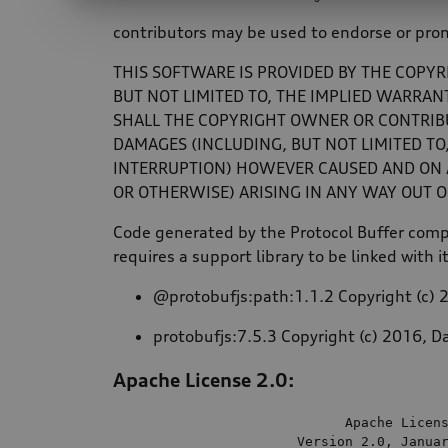
contributors may be used to endorse or prom
THIS SOFTWARE IS PROVIDED BY THE COPYR
BUT NOT LIMITED TO, THE IMPLIED WARRAN
SHALL THE COPYRIGHT OWNER OR CONTRIBUT
DAMAGES (INCLUDING, BUT NOT LIMITED TO,
INTERRUPTION) HOWEVER CAUSED AND ON AN
OR OTHERWISE) ARISING IN ANY WAY OUT OF
Code generated by the Protocol Buffer compi
requires a support library to be linked with i
@protobufjs:path:1.1.2 Copyright (c) 2
protobufjs:7.5.3 Copyright (c) 2016, Da
Apache License 2.0:
                             Apache Licens
                       Version 
2.0
, Janua