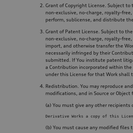
Grant of Copyright License. Subject to
non-exclusive, no-charge, royalty-free, 
perform, sublicense, and distribute th
Grant of Patent License. Subject to th
non-exclusive, no-charge, royalty-free, 
import, and otherwise transfer the Wor
necessarily infringed by their Contribu
submitted. If You institute patent liti
a Contribution incorporated within the
under this License for that Work shall t
Redistribution. You may reproduce and 
modifications, and in Source or Object
(a) You must give any other recipients 
Derivative Works a 
copy
of
 this Lice
(b) You must cause any modified files 