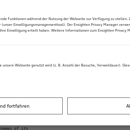
de Funktionen während der Nutzung der Webseite zur Verfügung zu stellen. Zu
r (unser Einwilligungsmanagementtool). Der Ensighten Privacy Manager verwen
ihre Einwilligung erteilt haben. Weitere Informationen zum Ensighten Privacy 
eShop Accessories Frontend (VWAG-86
ts used in this project.
unsere Webseite genutzt wird (z. B. Anzahl der Besuche, Verweildauer). Dies
forms, with or without modification, are permitted provided
ain 
the
above
ing disclaimer.
nd fortfahren
A
roduce 
the
above
d the following disclaimer in the documentation and/or other
 names 
of
its