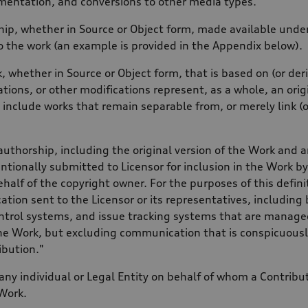
entation, and conversions to other media types.
ip, whether in Source or Object form, made available under 
to the work (an example is provided in the Appendix below).
, whether in Source or Object form, that is based on (or de
rations, or other modifications represent, as a whole, an ori
t include works that remain separable from, or merely link (o
authorship, including the original version of the Work and a
entionally submitted to Licensor for inclusion in the Work b
ehalf of the copyright owner. For the purposes of this defi
ation sent to the Licensor or its representatives, includin
ontrol systems, and issue tracking systems that are managed 
he Work, but excluding communication that is conspicuousl
ibution."
any individual or Legal Entity on behalf of whom a Contribu
Work.