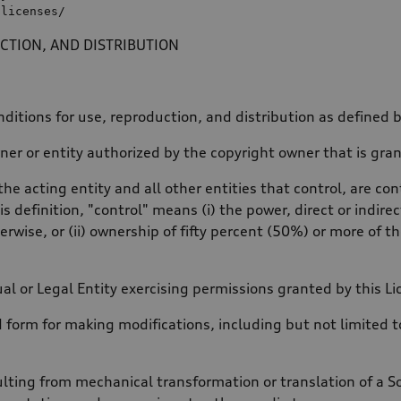
/licenses/
CTION, AND DISTRIBUTION
ditions for use, reproduction, and distribution as defined 
ner or entity authorized by the copyright owner that is gran
the acting entity and all other entities that control, are c
is definition, "control" means (i) the power, direct or indi
rwise, or (ii) ownership of fifty percent (50%) or more of the
ual or Legal Entity exercising permissions granted by this Li
 form for making modifications, including but not limited
lting from mechanical transformation or translation of a So