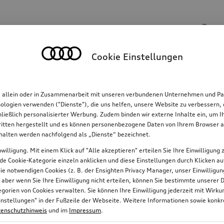
Suchinhalte
Cookie Einstellungen
Familie
Komfort & Schutz
E-Mobilität
R
, allein oder in Zusammenarbeit mit unseren verbundenen Unternehmen und Par
hnologien verwenden ("Dienste"), die uns helfen, unsere Website zu verbessern
hließlich personalisierter Werbung. Zudem binden wir externe Inhalte ein, um 
tten hergestellt und es können personenbezogene Daten von Ihrem Browser an 
nhalten werden nachfolgend als „Dienste“ bezeichnet.
willigung. Mit einem Klick auf "Alle akzeptieren" erteilen Sie Ihre Einwilligun
jede Cookie-Kategorie einzeln anklicken und diese Einstellungen durch Klicken a
 die notwendigen Cookies (z. B. der Ensighten Privacy Manager, unser Einwillig
, aber wenn Sie Ihre Einwilligung nicht erteilen, können Sie bestimmte unserer 
orien von Cookies verwalten. Sie können Ihre Einwilligung jederzeit mit Wirk
e-Einstellungen" in der Fußzeile der Webseite. Weitere Informationen sowie ko
enschutzhinweis
und im
Impressum
.