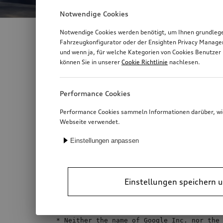
Notwendige Cookies
Notwendige Cookies werden benötigt, um Ihnen grundlegen
Fahrzeugkonfigurator oder der Ensighten Privacy Manage
und wenn ja, für welche Kategorien von Cookies Benutzer 
Text/HTML Teaser
License documentation for 
können Sie in unserer
Cookie Richtlinie
nachlesen.
This report lists all licenses of the componen
Performance Cookies
LicenseRef-scancode-protobuf:
Performance Cookies sammeln Informationen darüber, wie 
Webseite verwendet.
Redistribution and use in source and binary 
Einstellungen anpassen
* Redistributions 
of
 source code must ret
notice, this list of conditions and the follow
Einstellungen speichern u
* Redistributions 
in
 binary form must rep
copyright notice, this list of conditions an
* Neither 
the
name
of
 Google Inc. nor 
the