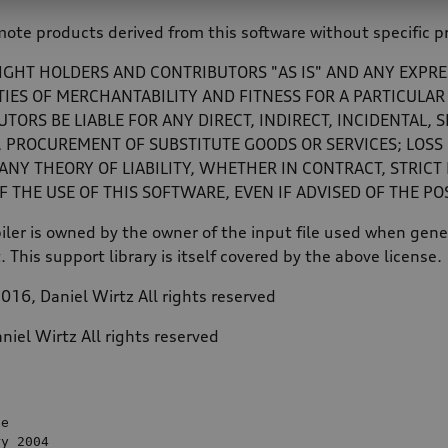
ote products derived from this software without specific pr
IGHT HOLDERS AND CONTRIBUTORS "AS IS" AND ANY EXPRE
TIES OF MERCHANTABILITY AND FITNESS FOR A PARTICULAR
ORS BE LIABLE FOR ANY DIRECT, INDIRECT, INCIDENTAL, 
 PROCUREMENT OF SUBSTITUTE GOODS OR SERVICES; LOSS O
Y THEORY OF LIABILITY, WHETHER IN CONTRACT, STRICT L
 THE USE OF THIS SOFTWARE, EVEN IF ADVISED OF THE PO
ler is owned by the owner of the input file used when gener
t. This support library is itself covered by the above license.
016, Daniel Wirtz All rights reserved
niel Wirtz All rights reserved
e

ry 
2004