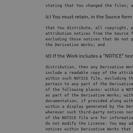
stating that You changed 
the
files
; 
(c) You must retain, in the Source form
that You distribute, all copyright, 
attribution notices 
from
the
 Source 
excluding those notices that 
do
not
 
the
 Derivative Works; 
and
(d) If the Work includes a "NOTICE" text 
distribution, 
then
any
include
a
 readable copy 
of
the
within
 such NOTICE 
file
, excluding t
pertain 
to
any
 part 
of
the
 Derivativ
of
the
 following places: 
within
a
 NO
as
 part 
of
the
 Derivative Works; 
wit
documentation, 
if
 provided along 
wit
within
a
 display generated 
by
the
 De
wherever such 
third
of
the
 NOTICE 
file
 are 
for
 informati
do
not
 modify 
the
 License. You may 
a
notices 
within