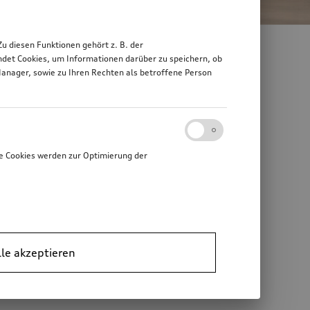
 diesen Funktionen gehört z. B. der
det Cookies, um Informationen darüber zu speichern, ob
Manager, sowie zu Ihren Rechten als betroffene Person
44-01 | OSO-6499)
e Cookies werden zur Optimierung der
 that the following conditions are met:
lle akzeptieren
 materials provided with the distribution.