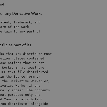
and
 of any Derivative Works
patent, trademark, 
and
form 
of
the
 Work,

pertain 
to
any
 part 
of
file as part of its
hose notices that 
do
not
e Works, 
in
at
 least 
one
TICE 
text
file
hin
the
 Source form 
or
h
the
 Derivative Works; 
or
rivative Works, 
if
and
onal purposes only 
and
dd
 Your own attribution
