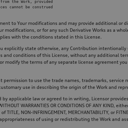
from
the
 Work, provided

nt to Your modifications and may provide additional or dif
our modifications, or for any such Derivative Works as a who
lies with the conditions stated in this License.
 explicitly state otherwise, any Contribution intentionally
ms and conditions of this License, without any additional te
 or modify the terms of any separate license agreement yo
t permission to use the trade names, trademarks, service m
customary use in describing the origin of the Work and repr
 by applicable law or agreed to in writing, Licensor provid
S, WITHOUT WARRANTIES OR CONDITIONS OF ANY KIND, either 
ions of TITLE, NON-INFRINGEMENT, MERCHANTABILITY, or FIT
 appropriateness of using or redistributing the Work and as