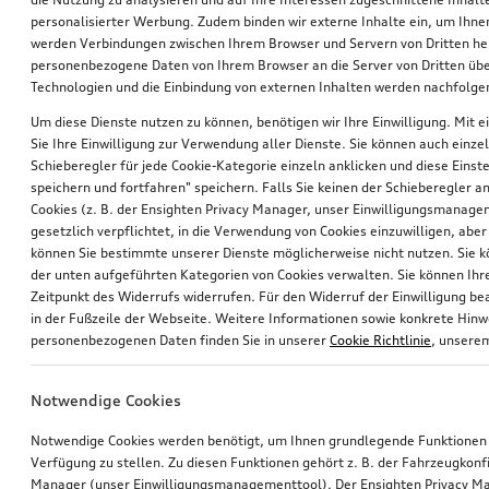
personalisierter Werbung. Zudem binden wir externe Inhalte ein, um Ihne
werden Verbindungen zwischen Ihrem Browser und Servern von Dritten he
personenbezogene Daten von Ihrem Browser an die Server von Dritten übe
Technologien und die Einbindung von externen Inhalten werden nachfolgen
Um diese Dienste nutzen zu können, benötigen wir Ihre Einwilligung. Mit ei
Sie Ihre Einwilligung zur Verwendung aller Dienste. Sie können auch einzel
Schieberegler für jede Cookie-Kategorie einzeln anklicken und diese Einst
Ski- und Snowboardhalter
Nachrüstung Audi Smartphone-Interface
speichern und fortfahren" speichern. Falls Sie keinen der Schieberegler a
für maximal 6 Paar Ski oder 4 Snowboards, ohne Ausziehfunktion
Cookies (z. B. der Ensighten Privacy Manager, unser Einwilligungsmanagem
gesetzlich verpflichtet, in die Verwendung von Cookies einzuwilligen, aber 
*280,00
€
*275,00
€
können Sie bestimmte unserer Dienste möglicherweise nicht nutzen. Sie 
der unten aufgeführten Kategorien von Cookies verwalten. Sie können Ihre
Zeitpunkt des Widerrufs widerrufen. Für den Widerruf der Einwilligung bea
in der Fußzeile der Webseite. Weitere Informationen sowie konkrete Hin
personenbezogenen Daten finden Sie in unserer
Cookie Richtlinie
, unser
Notwendige Cookies
Notwendige Cookies werden benötigt, um Ihnen grundlegende Funktionen
Verfügung zu stellen. Zu diesen Funktionen gehört z. B. der Fahrzeugkonf
Manager (unser Einwilligungsmanagementtool). Der Ensighten Privacy M