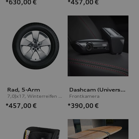
*630,00
€
*457,00
€
Rad, 5-Arm
Dashcam (Universal Traffic Recorder 2.0)
7,0Jx17, Winterreifen 225/50 R17 98H XL, links
Frontkamera
*457,00
€
*390,00
€