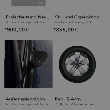
Freischaltung Navigationsfunktion
Ski- und Gepäckbox
für Fahrzeuge mit Navigationsvorbereitung (MIB-H)
brillantschwarz, 430 l
*900,00
€
*855,00
€
Außenspiegelgehäuse Carbon
Rad, 5-Arm
für Fahrzeuge mit Audi side assist
7,0Jx17, Winterreifen 225/50 R17 98H XL, rechts