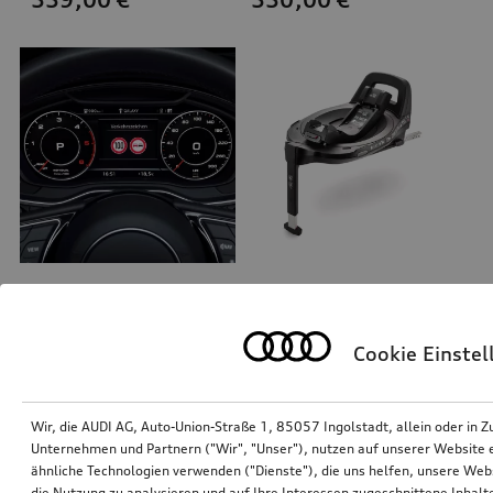
Freischaltung kamerabasierte Verkehrszeichenerkennung
Audi Flex-Base i-Size
Cookie Einste
*310,00
€
*299,00
€
Wir, die AUDI AG, Auto-Union-Straße 1, 85057 Ingolstadt, allein oder i
Unternehmen und Partnern ("Wir", "Unser"), nutzen auf unserer Website ei
ähnliche Technologien verwenden ("Dienste"), die uns helfen, unsere Web
die Nutzung zu analysieren und auf Ihre Interessen zugeschnittene Inhalte