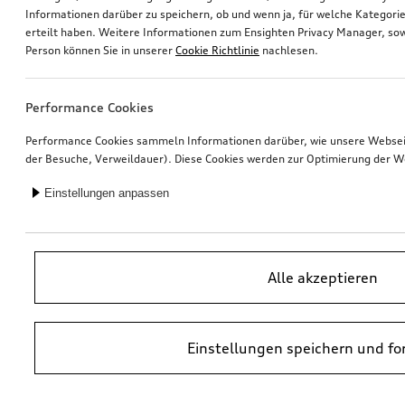
Informationen darüber zu speichern, ob und wenn ja, für welche Kategorie
erteilt haben. Weitere Informationen zum Ensighten Privacy Manager, sow
Marderabwehr
Ski- und Snowboardhalter
Person können Sie in unserer
Cookie Richtlinie
nachlesen.
mit Hochspannung und Ultraschall
für maximal 4 Paar Ski oder 2 Snowboards, ohne Ausziehfunktion
*260,00
€
*230,00
€
Performance Cookies
Performance Cookies sammeln Informationen darüber, wie unsere Webseite
der Besuche, Verweildauer). Diese Cookies werden zur Optimierung der W
Einstellungen anpassen
Alle akzeptieren
Einstellungen speichern und fo
Kühlbox
Outdoor-Reisetasche
thermoelektrisch, 14 l
*210,00
€
*200,00
€