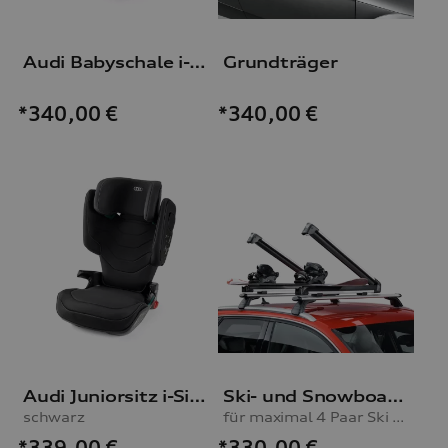
Audi Babyschale i-Size
Grundträger
*340,00
€
*340,00
€
Audi Juniorsitz i-Size
Ski- und Snowboardhalter
schwarz
für maximal 4 Paar Ski oder 2 Snowboards, mit Ausziehfunktion
*339,00
€
*330,00
€