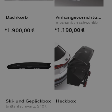
Dachkorb
Anhängevorrichtung
mechanisch schwenkbar, inkl. E-Satz, für Fahrzeuge ohne bzw. ab MJ 2014 mit Vorbereitung für AHV
*1.190,00
€
*1.900,00
€
Ski- und Gepäckbox
Heckbox
brillantschwarz, 510 l