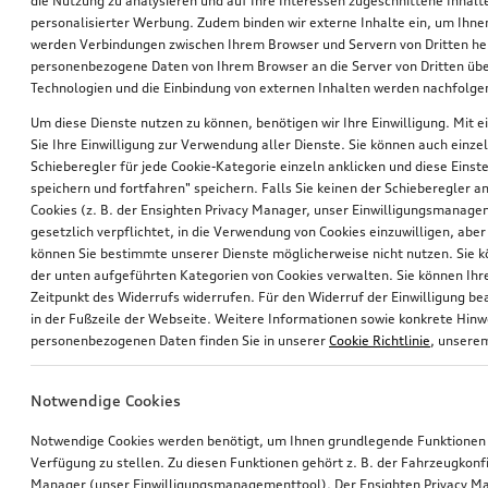
die Nutzung zu analysieren und auf Ihre Interessen zugeschnittene Inhalte
personalisierter Werbung. Zudem binden wir externe Inhalte ein, um Ihne
werden Verbindungen zwischen Ihrem Browser und Servern von Dritten he
personenbezogene Daten von Ihrem Browser an die Server von Dritten übe
Technologien und die Einbindung von externen Inhalten werden nachfolgen
Um diese Dienste nutzen zu können, benötigen wir Ihre Einwilligung. Mit ei
Sie Ihre Einwilligung zur Verwendung aller Dienste. Sie können auch einzel
Schieberegler für jede Cookie-Kategorie einzeln anklicken und diese Einst
Universalhalterung Dachaufbauten
Grundträger
speichern und fortfahren" speichern. Falls Sie keinen der Schieberegler a
Cookies (z. B. der Ensighten Privacy Manager, unser Einwilligungsmanagem
gesetzlich verpflichtet, in die Verwendung von Cookies einzuwilligen, aber 
*365,00
€
*350,00
€
können Sie bestimmte unserer Dienste möglicherweise nicht nutzen. Sie 
der unten aufgeführten Kategorien von Cookies verwalten. Sie können Ihre
Zeitpunkt des Widerrufs widerrufen. Für den Widerruf der Einwilligung bea
in der Fußzeile der Webseite. Weitere Informationen sowie konkrete Hin
personenbezogenen Daten finden Sie in unserer
Cookie Richtlinie
, unser
Notwendige Cookies
Notwendige Cookies werden benötigt, um Ihnen grundlegende Funktionen
Verfügung zu stellen. Zu diesen Funktionen gehört z. B. der Fahrzeugkonf
Manager (unser Einwilligungsmanagementtool). Der Ensighten Privacy M