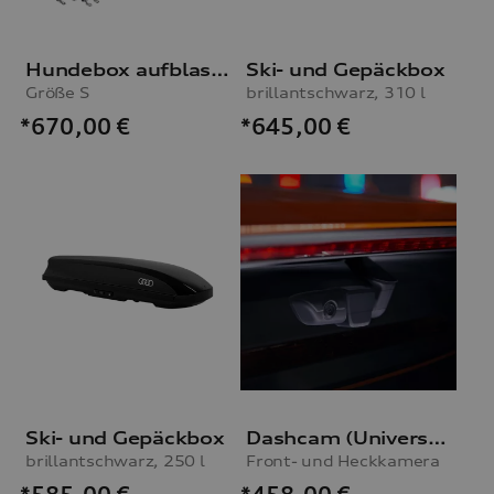
Hundebox aufblasbar
Ski- und Gepäckbox
Größe S
brillantschwarz, 310 l
*670,00
€
*645,00
€
Ski- und Gepäckbox
Dashcam (Universal Traffic Recorder 2.0)
brillantschwarz, 250 l
Front- und Heckkamera