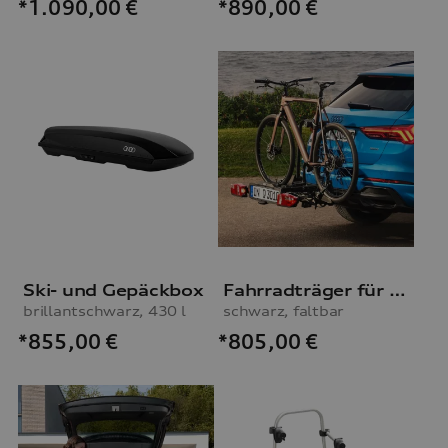
*1.090,00
€
*890,00
€
Ski- und Gepäckbox
Fahrradträger für die Anhängevorrichtung
brillantschwarz, 430 l
schwarz, faltbar
*855,00
€
*805,00
€