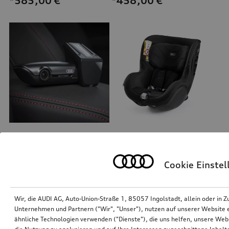
*585,00
€
*458,00
€
Dashcam (Universal Traffic Recorder 2.0)
Audi Kindersitz i-Size
Frontkamera
Cookie Einste
*390,00
€
*380,00
€
Wir, die AUDI AG, Auto-Union-Straße 1, 85057 Ingolstadt, allein oder i
Unternehmen und Partnern ("Wir", "Unser"), nutzen auf unserer Website ei
ähnliche Technologien verwenden ("Dienste"), die uns helfen, unsere Web