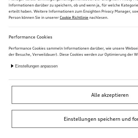
Informationen darüber zu speichern, ob und wenn ja, für welche Kategorie
erteilt haben. Weitere Informationen zum Ensighten Privacy Manager, sow
Audi Babyschale i-Size
Audi Juniorsitz i-Size
Person können Sie in unserer
Cookie Richtlinie
nachlesen.
schwarz
*339,00
€
*340,00
€
Performance Cookies
Performance Cookies sammeln Informationen darüber, wie unsere Webseite
der Besuche, Verweildauer). Diese Cookies werden zur Optimierung der W
Einstellungen anpassen
Alle akzeptieren
Einstellungen speichern und fo
Ski- und Snowboardhalter
Audi Flex-Base i-Size
für maximal 4 Paar Ski oder 2 Snowboards, mit Ausziehfunktion
*330,00
€
*299,00
€