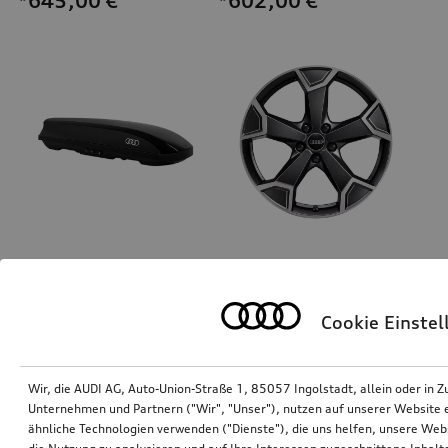
*645,00
€
*602,00
€
Ski- und Gepäckbox
Felge, 5-Arm-Secare
brillantschwarz, 250 l
schwarz matt mit Kontrastfarbe Quarzgrau, 7,0Jx19
Cookie Einste
*585,00
€
*585,00
€
Wir, die AUDI AG, Auto-Union-Straße 1, 85057 Ingolstadt, allein oder i
Unternehmen und Partnern ("Wir", "Unser"), nutzen auf unserer Website ei
ähnliche Technologien verwenden ("Dienste"), die uns helfen, unsere Web