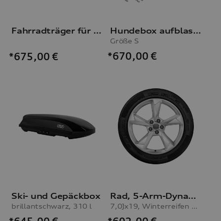
Fahrradträger für die Anhängevorrichtung
Hundebox aufblasbar
Größe S
*670,00
€
*675,00
€
Ski- und Gepäckbox
Rad, 5-Arm-Dynamik
brillantschwarz, 310 l
7,0Jx19, Winterreifen 235/50 R19 99V