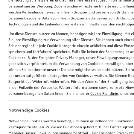
die Nutzung zu analysieren und auf Ihre Interessen zugeschnittene Inhalte
personalisierter Werbung. Zudem binden wir externe Inhalte ein, um Ihne
werden Verbindungen zwischen Ihrem Browser und Servern von Dritten he
personenbezogene Daten von Ihrem Browser an die Server von Dritten übe
Technologien und die Einbindung von externen Inhalten werden nachfolgen
Um diese Dienste nutzen zu können, benötigen wir Ihre Einwilligung. Mit ei
Sie Ihre Einwilligung zur Verwendung aller Dienste. Sie können auch einzel
Schieberegler für jede Cookie-Kategorie einzeln anklicken und diese Einst
Nachrüstung Audi Smartphone-Interface
Nachrüstung Audi Smartphone-Interface
speichern und fortfahren" speichern. Falls Sie keinen der Schieberegler a
Cookies (z. B. der Ensighten Privacy Manager, unser Einwilligungsmanagem
gesetzlich verpflichtet, in die Verwendung von Cookies einzuwilligen, aber 
*550,00
€
*550,00
€
können Sie bestimmte unserer Dienste möglicherweise nicht nutzen. Sie 
der unten aufgeführten Kategorien von Cookies verwalten. Sie können Ihre
Zeitpunkt des Widerrufs widerrufen. Für den Widerruf der Einwilligung bea
in der Fußzeile der Webseite. Weitere Informationen sowie konkrete Hin
personenbezogenen Daten finden Sie in unserer
Cookie Richtlinie
, unser
Notwendige Cookies
Notwendige Cookies werden benötigt, um Ihnen grundlegende Funktionen
Verfügung zu stellen. Zu diesen Funktionen gehört z. B. der Fahrzeugkonf
Manager (unser Einwilligungsmanagementtool). Der Ensighten Privacy M