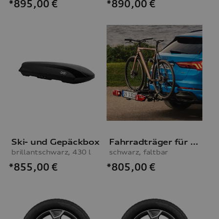
*895,00
€
*890,00
€
Ski- und Gepäckbox
Fahrradträger für die Anhängevorrichtung
brillantschwarz, 430 l
schwarz, faltbar
*855,00
€
*805,00
€