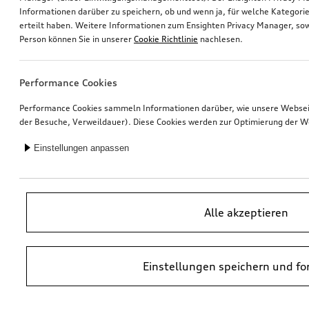
Informationen darüber zu speichern, ob und wenn ja, für welche Kategorie
erteilt haben. Weitere Informationen zum Ensighten Privacy Manager, sow
Navigationsfunktion und -daten
Rad, 5-Arm-Secare
Person können Sie in unserer
Cookie Richtlinie
nachlesen.
Europa (MIB3), ohne Online-Dienste
schwarz, 6,5Jx17, Winterreifen 215/65 R17 99H
*499,00
€
*465,00
€
Performance Cookies
Performance Cookies sammeln Informationen darüber, wie unsere Webseite
der Besuche, Verweildauer). Diese Cookies werden zur Optimierung der W
Einstellungen anpassen
Alle akzeptieren
Einstellungen speichern und fo
Dashcam (Universal Traffic Recorder 2.0)
Rad, 5-Arm-Secare
Front- und Heckkamera
6,5Jx17, Winterreifen 215/65 R17 99H
*458,00
€
*451,00
€