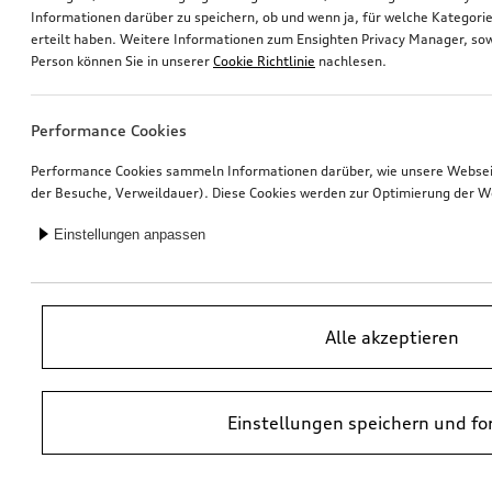
Informationen darüber zu speichern, ob und wenn ja, für welche Kategorie
erteilt haben. Weitere Informationen zum Ensighten Privacy Manager, sow
Ski- und Gepäckbox
Felge, 5-Arm-Ramus
Person können Sie in unserer
Cookie Richtlinie
nachlesen.
brillantschwarz, 250 l
schwarz, 8,0Jx19
*585,00
€
*570,00
€
Performance Cookies
Performance Cookies sammeln Informationen darüber, wie unsere Webseite
der Besuche, Verweildauer). Diese Cookies werden zur Optimierung der W
Einstellungen anpassen
Alle akzeptieren
Einstellungen speichern und fo
Rad, 5-Arm
Rad, 5-Arm
8,0Jx18, Ganzjahresreifen 225/55 R18 102V XL, rechts
8,0Jx18, Ganzjahresreifen 225/55 R18 102V XL, links
*566,00
€
*566,00
€