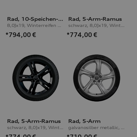
Rad, 10-Speichen-Dynamik
Rad, 5-Arm-Ramus
8,0Jx19, Winterreifen 245/45 R19 102V XL, links
schwarz, 8,0Jx19, Winterreifen 245/45 R19 102V XL, rechts
*794,00
€
*774,00
€
Rad, 5-Arm-Ramus
Rad, 5-Arm
schwarz, 8,0Jx19, Winterreifen 245/45 R19 102V XL, links
galvanosilber metallic, 8,5Jx19, Reifen 245/45 R19 102Y XL
*774,00
€
*710,00
€