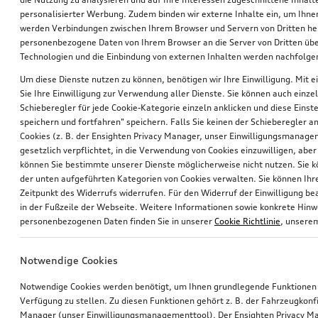
personalisierter Werbung. Zudem binden wir externe Inhalte ein, um Ihne
werden Verbindungen zwischen Ihrem Browser und Servern von Dritten he
personenbezogene Daten von Ihrem Browser an die Server von Dritten übe
Technologien und die Einbindung von externen Inhalten werden nachfolgen
Um diese Dienste nutzen zu können, benötigen wir Ihre Einwilligung. Mit ei
Sie Ihre Einwilligung zur Verwendung aller Dienste. Sie können auch einzel
Schieberegler für jede Cookie-Kategorie einzeln anklicken und diese Einst
Rad, 5-Arm
Rad, 5-Arm
speichern und fortfahren" speichern. Falls Sie keinen der Schieberegler a
8,0Jx18, Winterreifen 225/55 R18 102V XL, rechts
8,0Jx18, Winterreifen 225/55 R18 102V XL, links
Cookies (z. B. der Ensighten Privacy Manager, unser Einwilligungsmanagem
gesetzlich verpflichtet, in die Verwendung von Cookies einzuwilligen, aber 
*630,00
€
*630,00
€
können Sie bestimmte unserer Dienste möglicherweise nicht nutzen. Sie 
der unten aufgeführten Kategorien von Cookies verwalten. Sie können Ihre
Zeitpunkt des Widerrufs widerrufen. Für den Widerruf der Einwilligung bea
in der Fußzeile der Webseite. Weitere Informationen sowie konkrete Hin
personenbezogenen Daten finden Sie in unserer
Cookie Richtlinie
, unser
Notwendige Cookies
Notwendige Cookies werden benötigt, um Ihnen grundlegende Funktionen
Verfügung zu stellen. Zu diesen Funktionen gehört z. B. der Fahrzeugkonf
Manager (unser Einwilligungsmanagementtool). Der Ensighten Privacy M