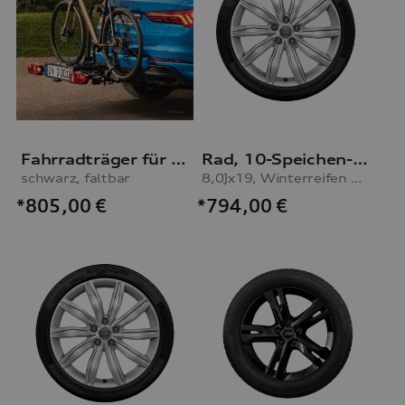
Fahrradträger für die Anhängevorrichtung
Rad, 10-Speichen-Dynamik
schwarz, faltbar
8,0Jx19, Winterreifen 245/45 R19 102V XL, rechts
*805,00
€
*794,00
€