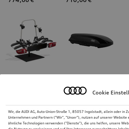
Fahrradträger für die Anhängevorrichtung
Ski- und Gepäckbox
brillantschwarz, 310 l
Cookie Einste
*645,00
€
*675,00
€
Wir, die AUDI AG, Auto-Union-Straße 1, 85057 Ingolstadt, allein oder i
Unternehmen und Partnern ("Wir", "Unser"), nutzen auf unserer Website ei
ähnliche Technologien verwenden ("Dienste"), die uns helfen, unsere Web
die Nutzung zu analysieren und auf Ihre Interessen zugeschnittene Inhalte