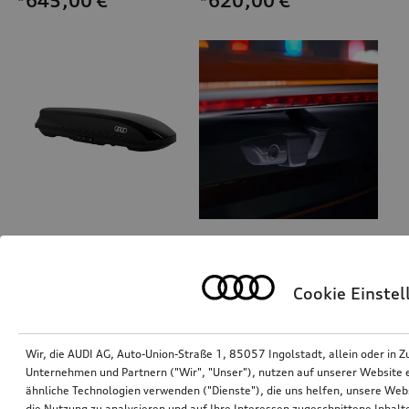
*645,00
€
*620,00
€
Ski- und Gepäckbox
Dashcam (Universal Traffic Recorder 2.0)
brillantschwarz, 250 l
Front- und Heckkamera
Cookie Einste
*585,00
€
*458,00
€
Wir, die AUDI AG, Auto-Union-Straße 1, 85057 Ingolstadt, allein oder i
Unternehmen und Partnern ("Wir", "Unser"), nutzen auf unserer Website ei
ähnliche Technologien verwenden ("Dienste"), die uns helfen, unsere Web
die Nutzung zu analysieren und auf Ihre Interessen zugeschnittene Inhalte