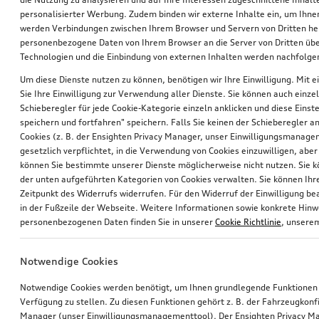
personalisierter Werbung. Zudem binden wir externe Inhalte ein, um Ihne
werden Verbindungen zwischen Ihrem Browser und Servern von Dritten he
personenbezogene Daten von Ihrem Browser an die Server von Dritten übe
Technologien und die Einbindung von externen Inhalten werden nachfolgen
Um diese Dienste nutzen zu können, benötigen wir Ihre Einwilligung. Mit ei
Sie Ihre Einwilligung zur Verwendung aller Dienste. Sie können auch einzel
Schieberegler für jede Cookie-Kategorie einzeln anklicken und diese Einst
Felge, 5-Parallelspeichen
Dashcam (Universal Traffic Recorder 2.0)
speichern und fortfahren" speichern. Falls Sie keinen der Schieberegler a
glanzgedreht, 8,0Jx18
Frontkamera
Cookies (z. B. der Ensighten Privacy Manager, unser Einwilligungsmanagem
gesetzlich verpflichtet, in die Verwendung von Cookies einzuwilligen, aber 
*450,00
€
*390,00
€
können Sie bestimmte unserer Dienste möglicherweise nicht nutzen. Sie 
der unten aufgeführten Kategorien von Cookies verwalten. Sie können Ihre
Zeitpunkt des Widerrufs widerrufen. Für den Widerruf der Einwilligung bea
in der Fußzeile der Webseite. Weitere Informationen sowie konkrete Hin
personenbezogenen Daten finden Sie in unserer
Cookie Richtlinie
, unser
Notwendige Cookies
Notwendige Cookies werden benötigt, um Ihnen grundlegende Funktionen
Verfügung zu stellen. Zu diesen Funktionen gehört z. B. der Fahrzeugkonf
Manager (unser Einwilligungsmanagementtool). Der Ensighten Privacy M