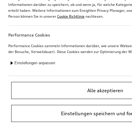
Informationen darüber zu speichern, ob und wenn ja, für welche Kategorie
erteilt haben. Weitere Informationen zum Ensighten Privacy Manager, sow
Audi Kindersitz i-Size
Universalhalterung Dachaufbauten
Person können Sie in unserer
Cookie Richtlinie
nachlesen.
*380,00
€
*365,00
€
Performance Cookies
Performance Cookies sammeln Informationen darüber, wie unsere Webseite
der Besuche, Verweildauer). Diese Cookies werden zur Optimierung der W
Einstellungen anpassen
Alle akzeptieren
Einstellungen speichern und fo
Audi Babyschale i-Size
Audi Juniorsitz i-Size
schwarz
*339,00
€
*340,00
€