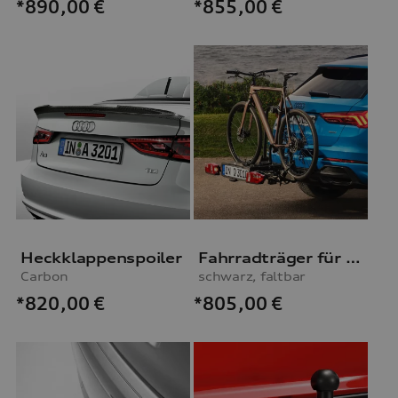
*855,00
€
*890,00
€
Heckklappenspoiler
Fahrradträger für die Anhängevorrichtung
Carbon
schwarz, faltbar
*820,00
€
*805,00
€