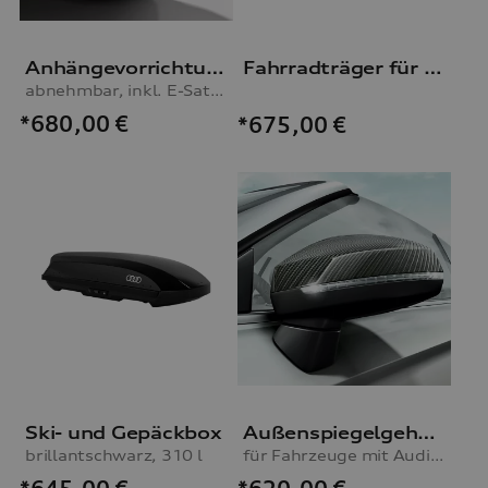
Anhängevorrichtung
Fahrradträger für die Anhängevorrichtung
abnehmbar, inkl. E-Satz, für Fahrzeuge mit Vorbereitung für AHV
*680,00
€
*675,00
€
Ski- und Gepäckbox
Außenspiegelgehäuse Carbon
brillantschwarz, 310 l
für Fahrzeuge mit Audi side assist