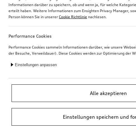
Informationen darüber zu speichern, ob und wenn ja, für welche Kategorie
erteilt haben. Weitere Informationen zum Ensighten Privacy Manager, sow
Rad, 5-Y-Speichen mit Grafikdruck
Rad, 5-Y-Speichen mit Grafikdruck
Person können Sie in unserer
Cookie Richtlinie
nachlesen.
schwarz, 9,0Jx19, Winterreifen 265/30 R19 93V XL, vorn
schwarz, 8,0Jx19, Winterreifen 245/35 R19 93V XL, hinten
*721,00
€
*721,00
€
Performance Cookies
Performance Cookies sammeln Informationen darüber, wie unsere Webseite
der Besuche, Verweildauer). Diese Cookies werden zur Optimierung der W
Einstellungen anpassen
Alle akzeptieren
Einstellungen speichern und fo
Anhängevorrichtung
Anhängevorrichtung
abnehmbar, inkl. E-Satz, für Fahrzeuge ohne Vorbereitung für AHV
abnehmbar, inkl. E-Satz, für Fahrzeuge ohne Vorbereitung für AHV
*710,00
€
*710,00
€