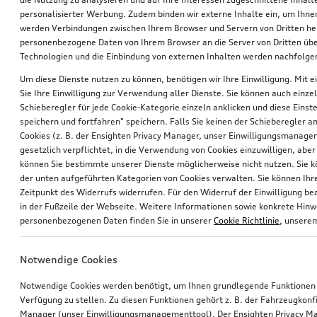
personalisierter Werbung. Zudem binden wir externe Inhalte ein, um Ihne
werden Verbindungen zwischen Ihrem Browser und Servern von Dritten he
personenbezogene Daten von Ihrem Browser an die Server von Dritten übe
Technologien und die Einbindung von externen Inhalten werden nachfolgen
Um diese Dienste nutzen zu können, benötigen wir Ihre Einwilligung. Mit ei
Sie Ihre Einwilligung zur Verwendung aller Dienste. Sie können auch einzel
Schieberegler für jede Cookie-Kategorie einzeln anklicken und diese Einst
Rad, 5-Arm-Blade
Rad, 5-Arm-Blade
speichern und fortfahren" speichern. Falls Sie keinen der Schieberegler a
galvanosilber metallic, 8,0Jx19, Winterreifen 235/35 R19 91V XL, rechts
galvanosilber metallic, 8,0Jx19, Winterreifen 235/35 R19 91V XL, links
Cookies (z. B. der Ensighten Privacy Manager, unser Einwilligungsmanagem
gesetzlich verpflichtet, in die Verwendung von Cookies einzuwilligen, aber 
*743,00
€
*743,00
€
können Sie bestimmte unserer Dienste möglicherweise nicht nutzen. Sie 
der unten aufgeführten Kategorien von Cookies verwalten. Sie können Ihre
Zeitpunkt des Widerrufs widerrufen. Für den Widerruf der Einwilligung bea
in der Fußzeile der Webseite. Weitere Informationen sowie konkrete Hin
personenbezogenen Daten finden Sie in unserer
Cookie Richtlinie
, unser
Notwendige Cookies
Notwendige Cookies werden benötigt, um Ihnen grundlegende Funktionen
Verfügung zu stellen. Zu diesen Funktionen gehört z. B. der Fahrzeugkonf
Manager (unser Einwilligungsmanagementtool). Der Ensighten Privacy M