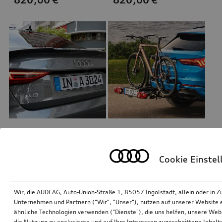
Heckklappenspoiler
Fahrradträger für die Anhängevorrichtung
Carbon
schwarz, faltbar
Cookie Einste
*820,00
€
*805,00
€
Wir, die AUDI AG, Auto-Union-Straße 1, 85057 Ingolstadt, allein oder i
Unternehmen und Partnern ("Wir", "Unser"), nutzen auf unserer Website ei
ähnliche Technologien verwenden ("Dienste"), die uns helfen, unsere Web
die Nutzung zu analysieren und auf Ihre Interessen zugeschnittene Inhalte