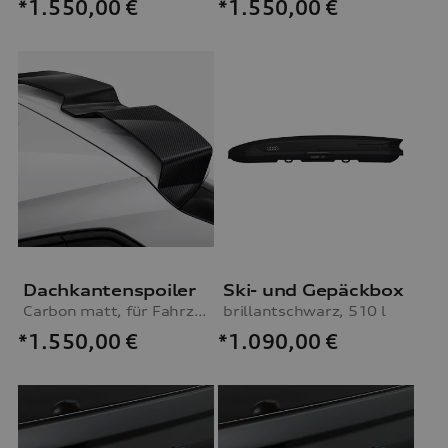
*1.550,00
€
*1.550,00
€
Dachkantenspoiler
Ski- und Gepäckbox
Carbon matt, für Fahrzeuge mit S line Exterieurpaket
brillantschwarz, 510 l
*1.550,00
€
*1.090,00
€