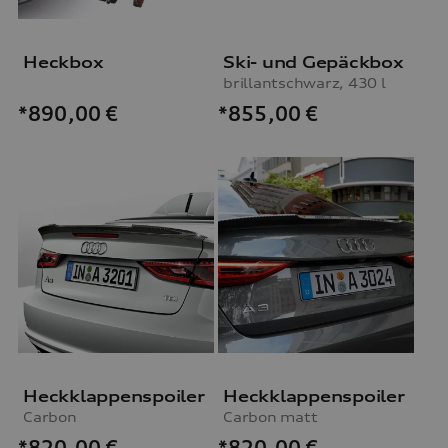
Heckbox
Ski- und Gepäckbox
brillantschwarz, 430 l
*855,00
€
*890,00
€
Heckklappenspoiler
Heckklappenspoiler
Carbon
Carbon matt
*820,00
€
*820,00
€