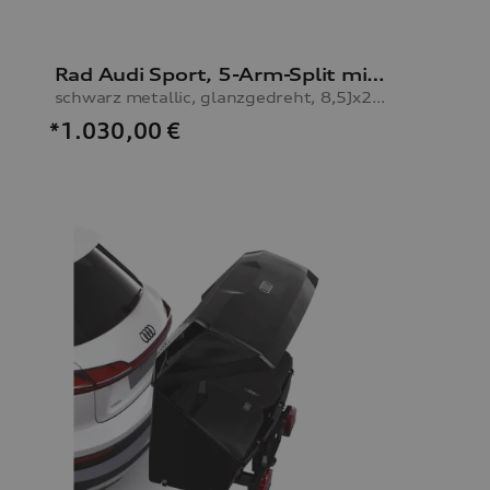
Rad Audi Sport, 5-Arm-Split mit RS-Schriftzug
schwarz metallic, glanzgedreht, 8,5Jx21, Reifen 255/40 R21 102Y XL
*1.030,00
€