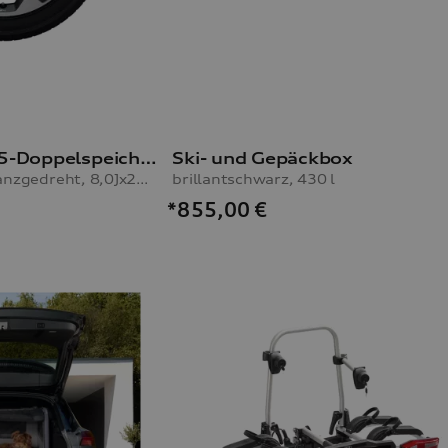
Rad Audi Sport, 5-Doppelspeichen-Twist mit RS-Schriftzug
Ski- und Gepäckbox
grau seidenmatt, glanzgedreht, 8,0Jx20, Reifen 255/45 R20 105W XL
brillantschwarz, 430 l
*855,00
€