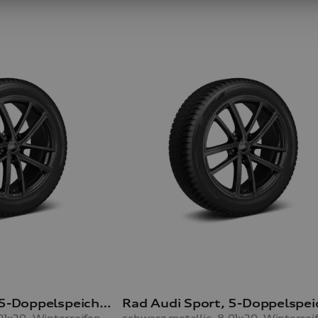
Rad Audi Sport, 5-Doppelspeichen mit RS-Schriftzug
schwarz metallic, 8,0Jx20, Winterreifen 255/45 R20 105V XL, rechts