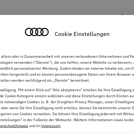
Suchinhalte
Cookie Einstellungen
Familie
Komfort & Schutz
E-Mobilität
R
, allein oder in Zusammenarbeit mit unseren verbundenen Unternehmen und Par
hnologien verwenden ("Dienste"), die uns helfen, unsere Website zu verbessern
hließlich personalisierter Werbung. Zudem binden wir externe Inhalte ein, um 
tten hergestellt und es können personenbezogene Daten von Ihrem Browser an 
92
nhalten werden nachfolgend als „Dienste“ bezeichnet.
willigung. Mit einem Klick auf "Alle akzeptieren" erteilen Sie Ihre Einwilligun
jede Cookie-Kategorie einzeln anklicken und diese Einstellungen durch Klicken a
 die notwendigen Cookies (z. B. der Ensighten Privacy Manager, unser Einwillig
Laufrichtungsbindung
Preis
, aber wenn Sie Ihre Einwilligung nicht erteilen, können Sie bestimmte unserer 
orien von Cookies verwalten. Sie können Ihre Einwilligung jederzeit mit Wirk
e-Einstellungen" in der Fußzeile der Webseite. Weitere Informationen sowie ko
enschutzhinweis
und im
Impressum
.