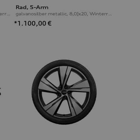
Rad, 5-Arm
galvanosilber metallic, 8,0Jx20, Winterreifen 255/45 R20 105V XL, rechts, ohne Reifendruckkontrollsystem
galvanosilber metallic, 8,0Jx20, Winterreifen 255/45 R20 105V XL, links, ohne Reifendruckkontrollsystem
*1.100,00
€