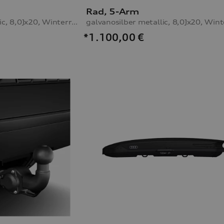
Rad, 5-Arm
galvanosilber metallic, 8,0Jx20, Winterreifen 255/45 R20 105V XL, links, mit Reifendruckkontrollsystem
*1.100,00
€