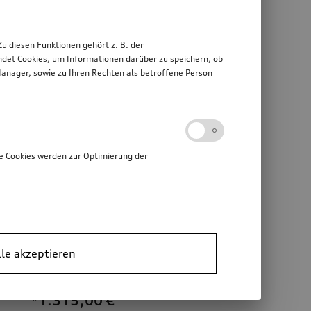
 diesen Funktionen gehört z. B. der
det Cookies, um Informationen darüber zu speichern, ob
Manager, sowie zu Ihren Rechten als betroffene Person
e Cookies werden zur Optimierung der
lle akzeptieren
Rad Audi Sport, 5-Doppelspeichen mit RS-Schriftzug
Rad Audi Sport, 5-Doppelspeichen mit RS-Schriftzug
schwarz metallic, 8,0Jx20, Winterreifen 255/45 R20 105V XL, rechts
schwarz metallic, 8,0Jx20, Winterreifen 255/45 R20 105V XL, links
*1.315,00
€