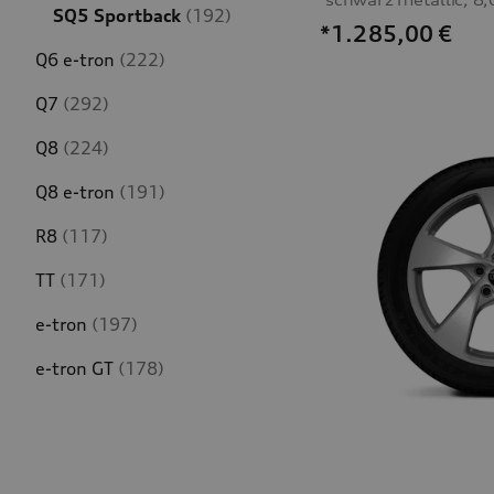
SQ5 Sportback
(192)
*1.285,00
€
Q6 e-tron
(222)
Q7
(292)
Q8
(224)
Q8 e-tron
(191)
R8
(117)
TT
(171)
e-tron
(197)
e-tron GT
(178)