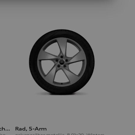
Rad Audi Sport, 5-Doppelspeichen mit RS-Schriftzug
Rad, 5-Arm
schwarz metallic, 8,0Jx20, Winterreifen 255/45 R20 105V XL, links
galvanosilber metallic, 8,0Jx20, Winterreifen 255/45 R20 105V XL, rechts, mit Reifendruckkontrollsystem