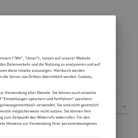
äder & Felgen
tnern ("Wir", "Unser"), nutzen auf unserer Website
, den Datenverkehr und die Nutzung zu analysieren und auf
Ihnen diese Inhalte anzuzeigen. Hierdurch werden
die Server von Dritten übermittelt werden. Cookies,
g zur Verwendung aller Dienste. Sie können auch einzelne
uf "Einstellungen speichern und fortfahren" speichern.
Sortieren nach
ungsmanagementtool) verwendet. Sie sind nicht gesetzlich
Mehr Filter anzeigen
Relevanz
Dienste möglicherweise nicht nutzen. Sie können Ihre
ung zum Zeitpunkt des Widerrufs widerrufen. Für den
nkrete Hinweise zur Verwendung Ihrer personenbezogenen