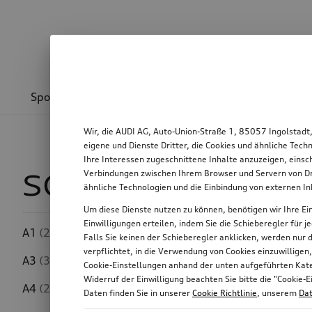
Sport & Design
Transport
Kommunikation
Wir, die AUDI AG, Auto-Union-Straße 1, 85057 Ingolstadt
eigene und Dienste Dritter, die Cookies und ähnliche Tec
Ihre Interessen zugeschnittene Inhalte anzuzeigen, einsc
Verbindungen zwischen Ihrem Browser und Servern von Dri
SQ5 Sportback
1
ähnliche Technologien und die Einbindung von externen I
Um diese Dienste nutzen zu können, benötigen wir Ihre Ein
Einwilligungen erteilen, indem Sie die Schieberegler für 
A1
(232)
Falls Sie keinen der Schieberegler anklicken, werden nur
Felgendurchmesser
verpflichtet, in die Verwendung von Cookies einzuwilligen
A3
(314)
Cookie-Einstellungen anhand der unten aufgeführten Kateg
Widerruf der Einwilligung beachten Sie bitte die "Cooki
A4
(267)
Daten finden Sie in unserer
Cookie Richtlinie
, unserem
Dat