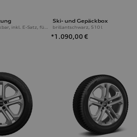
tung
Ski- und Gepäckbox
mechanisch schwenkbar, inkl. E-Satz, für Fahrzeuge mit Vorbereitung für AHV, ohne Anhängerassistent
brillantschwarz, 510 l
*1.090,00
€