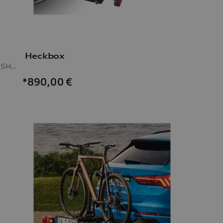
Heckbox
7,0Jx19, Winterreifen 235/55 R19 105H XL, links
*890,00
€