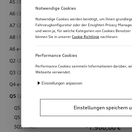
A5
(319)
Notwendige Cookies
A6
(311)
Notwendige Cookies werden benötigt, um Ihnen grundlegen
A7
(213)
Fahrzeugkonfigurator oder der Ensighten Privacy Manage
und wenn ja, für welche Kategorien von Cookies Benutzer 
A8
(197)
können Sie in unserer
Cookie Richtlinie
nachlesen.
A6 e-tron
(203)
Performance Cookies
Q2
(241)
Performance Cookies sammeln Informationen darüber, wie 
Q3
(283)
Webseite verwendet.
Einstellungen anpassen
Q4 e-tron
(223)
Q5
(294)
Einstellungen speichern u
Q5
(153)
Dachkorb
Q5 hybrid
(133)
SQ5
(148)
*1.900,00
€