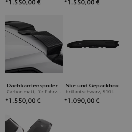
*1.550,00
€
*1.550,00
€
Dachkantenspoiler
Ski- und Gepäckbox
Carbon matt, für Fahrzeuge mit S line Exterieurpaket
brillantschwarz, 510 l
*1.550,00
€
*1.090,00
€