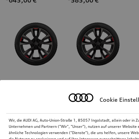
*645,00
€
*585,00
€
Rad, 5-V-Speichen-Acumen
Rad, 5-V-Speichen-Acumen
schwarz mit Kontrastfarben Quarzgrau und Signalrot, 8,0Jx18, Reifen 225/40 R18 92Y XL
schwarz mit Kontrastfarben Quarzgrau und Signalrot, 8,0Jx18, Winterreifen 225/40 R18 92V XL, rechts
Cookie Einste
*565,00
€
*564,00
€
Wir, die AUDI AG, Auto-Union-Straße 1, 85057 Ingolstadt, allein oder i
Unternehmen und Partnern ("Wir", "Unser"), nutzen auf unserer Website ei
ähnliche Technologien verwenden ("Dienste"), die uns helfen, unsere Web
die Nutzung zu analysieren und auf Ihre Interessen zugeschnittene Inhalte