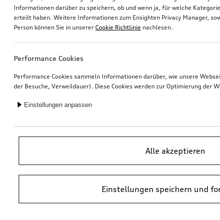
Informationen darüber zu speichern, ob und wenn ja, für welche Kategorie
erteilt haben. Weitere Informationen zum Ensighten Privacy Manager, sow
Rad, 5-Arm-Dynamik
Rad, 5-Arm-Dynamik
Person können Sie in unserer
Cookie Richtlinie
nachlesen.
8,0Jx18, Winterreifen 225/40 R18 92V XL, rechts
8,0Jx18, Winterreifen 225/40 R18 92V XL, links
*511,00
€
*511,00
€
Performance Cookies
Performance Cookies sammeln Informationen darüber, wie unsere Webseite
der Besuche, Verweildauer). Diese Cookies werden zur Optimierung der W
Einstellungen anpassen
Alle akzeptieren
Einstellungen speichern und fo
Dashcam (Universal Traffic Recorder 2.0)
Rad, 5-Parallelspeichen
Front- und Heckkamera
6,5Jx17, Winterreifen 205/50 R17 93H XL, rechts
*458,00
€
*401,00
€