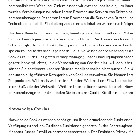
personalisierter Werbung. Zudem binden wir externe Inhalte ein, um Ihne
werden Verbindungen zwischen Ihrem Browser und Servern von Dritten he
personenbezogene Daten von Ihrem Browser an die Server von Dritten übe
Technologien und die Einbindung von externen Inhalten werden nachfolgen
Um diese Dienste nutzen zu können, benötigen wir Ihre Einwilligung. Mit ei
Sie Ihre Einwilligung zur Verwendung aller Dienste. Sie können auch einzel
Schieberegler für jede Cookie-Kategorie einzeln anklicken und diese Einst
Rad, 5-V-Speichen-Acumen
Felge, 5-V-Speichen-Acumen
speichern und fortfahren" speichern. Falls Sie keinen der Schieberegler a
schwarz mit Kontrastfarben Quarzgrau und Signalrot, 8,0Jx18, Winterreifen 225/40 R18 92V XL, links
schwarz mit Kontrastfarben Quarzgrau und Signalrot, 8,0Jx18
Cookies (z. B. der Ensighten Privacy Manager, unser Einwilligungsmanagem
gesetzlich verpflichtet, in die Verwendung von Cookies einzuwilligen, aber 
*564,00
€
*530,00
€
können Sie bestimmte unserer Dienste möglicherweise nicht nutzen. Sie 
der unten aufgeführten Kategorien von Cookies verwalten. Sie können Ihre
Zeitpunkt des Widerrufs widerrufen. Für den Widerruf der Einwilligung bea
in der Fußzeile der Webseite. Weitere Informationen sowie konkrete Hin
personenbezogenen Daten finden Sie in unserer
Cookie Richtlinie
, unser
Notwendige Cookies
Notwendige Cookies werden benötigt, um Ihnen grundlegende Funktionen
Verfügung zu stellen. Zu diesen Funktionen gehört z. B. der Fahrzeugkonf
Manager (unser Einwilligungsmanagementtool). Der Ensighten Privacy M