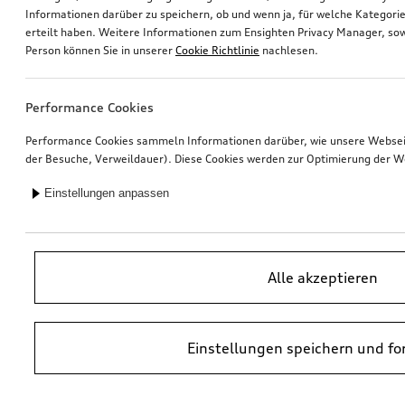
Informationen darüber zu speichern, ob und wenn ja, für welche Kategorie
erteilt haben. Weitere Informationen zum Ensighten Privacy Manager, sow
Universalhalterung Dachaufbauten
Audi Babyschale i-Size
Person können Sie in unserer
Cookie Richtlinie
nachlesen.
*365,00
€
*340,00
€
Performance Cookies
Performance Cookies sammeln Informationen darüber, wie unsere Webseite
der Besuche, Verweildauer). Diese Cookies werden zur Optimierung der W
Einstellungen anpassen
Alle akzeptieren
Einstellungen speichern und fo
Audi Juniorsitz i-Size
Felge, 5-Arm-Helica
schwarz
7,5Jx17
*339,00
€
*335,00
€