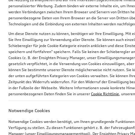
personalisierter Werbung. Zudem binden wir externe Inhalte ein, um Ihne
werden Verbindungen zwischen Ihrem Browser und Servern von Dritten he
personenbezogene Daten von Ihrem Browser an die Server von Dritten übe
Technologien und die Einbindung von externen Inhalten werden nachfolgen
Um diese Dienste nutzen zu können, benötigen wir Ihre Einwilligung. Mit ei
Sie Ihre Einwilligung zur Verwendung aller Dienste. Sie können auch einzel
Schieberegler für jede Cookie-Kategorie einzeln anklicken und diese Einst
Audi Kindersitz i-Size
Rad, 10-Speichen
speichern und fortfahren" speichern. Falls Sie keinen der Schieberegler a
6,5Jx16, Winterreifen 205/55 R16 91H
Cookies (z. B. der Ensighten Privacy Manager, unser Einwilligungsmanagem
gesetzlich verpflichtet, in die Verwendung von Cookies einzuwilligen, aber 
*366,00
€
*380,00
€
können Sie bestimmte unserer Dienste möglicherweise nicht nutzen. Sie 
der unten aufgeführten Kategorien von Cookies verwalten. Sie können Ihre
Zeitpunkt des Widerrufs widerrufen. Für den Widerruf der Einwilligung bea
in der Fußzeile der Webseite. Weitere Informationen sowie konkrete Hin
personenbezogenen Daten finden Sie in unserer
Cookie Richtlinie
, unser
Notwendige Cookies
Notwendige Cookies werden benötigt, um Ihnen grundlegende Funktionen
Verfügung zu stellen. Zu diesen Funktionen gehört z. B. der Fahrzeugkonf
Manager (unser Einwilligungsmanagementtool). Der Ensighten Privacy M