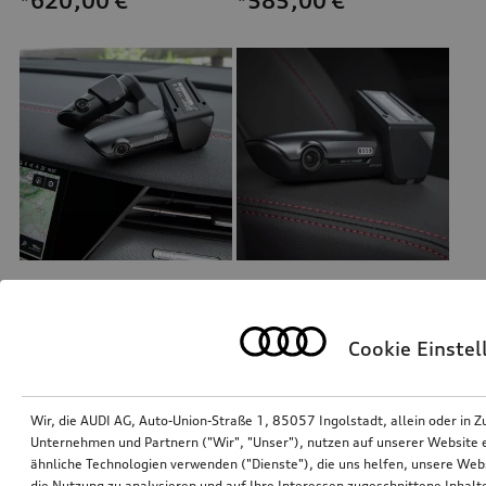
*620,00
€
*585,00
€
Dashcam (Universal Traffic Recorder 2.0)
Dashcam (Universal Traffic Recorder 2.0)
Front- und Heckkamera
Frontkamera
Cookie Einste
*458,00
€
*390,00
€
Wir, die AUDI AG, Auto-Union-Straße 1, 85057 Ingolstadt, allein oder i
Unternehmen und Partnern ("Wir", "Unser"), nutzen auf unserer Website ei
ähnliche Technologien verwenden ("Dienste"), die uns helfen, unsere Web
die Nutzung zu analysieren und auf Ihre Interessen zugeschnittene Inhalte