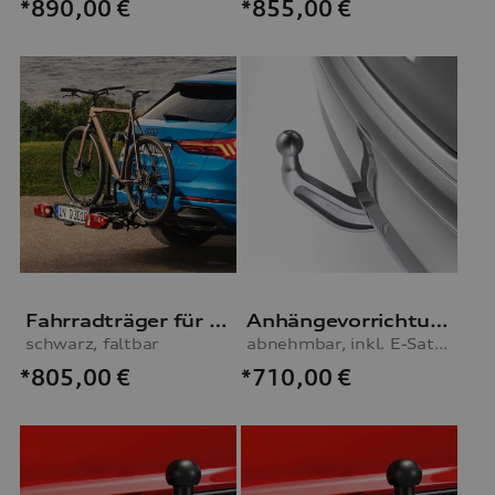
*855,00
€
*890,00
€
Fahrradträger für die Anhängevorrichtung
Anhängevorrichtung
schwarz, faltbar
abnehmbar, inkl. E-Satz, für Fahrzeuge ohne Vorbereitung für AHV
*805,00
€
*710,00
€