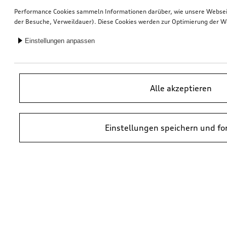
Performance Cookies sammeln Informationen darüber, wie unsere Webseite
der Besuche, Verweildauer). Diese Cookies werden zur Optimierung der W
Einstellungen anpassen
Alle akzeptieren
Einstellungen speichern und fo
*UVP = Unverbindliche Preisempfehlung des Herstellers. Die Preise von
Audi Partnern können abweichen. Durch den Einbau und durch
erforderliche Audi Originalteile können zusätzliche Kosten entstehen.