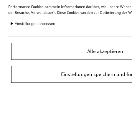
Performance Cookies sammeln Informationen darüber, wie unsere Webseite
der Besuche, Verweildauer). Diese Cookies werden zur Optimierung der W
Einstellungen anpassen
Alle akzeptieren
Einstellungen speichern und fo
*UVP = Unverbindliche Preisempfehlung des Herstellers. Die Preise von
Audi Partnern können abweichen. Durch den Einbau und durch
erforderliche Audi Originalteile können zusätzliche Kosten entstehen.