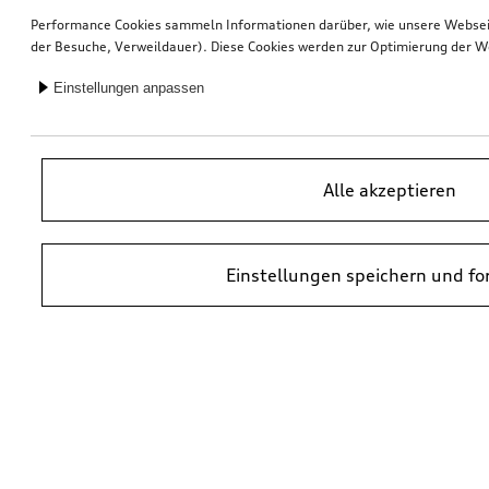
Performance Cookies sammeln Informationen darüber, wie unsere Webseite
der Besuche, Verweildauer). Diese Cookies werden zur Optimierung der W
Einstellungen anpassen
Alle akzeptieren
Einstellungen speichern und fo
*UVP = Unverbindliche Preisempfehlung des Herstellers. Die Preise von
Audi Partnern können abweichen. Durch den Einbau und durch
erforderliche Audi Originalteile können zusätzliche Kosten entstehen.