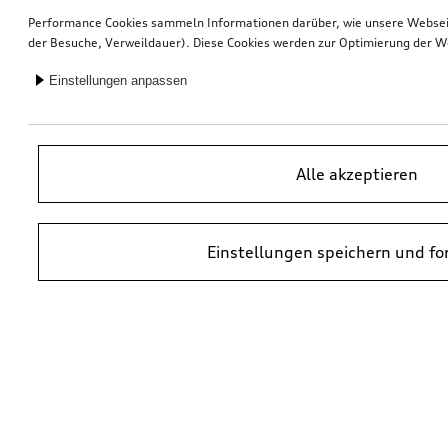
Performance Cookies sammeln Informationen darüber, wie unsere Webseite
der Besuche, Verweildauer). Diese Cookies werden zur Optimierung der W
Einstellungen anpassen
Alle akzeptieren
Einstellungen speichern und fo
*UVP = Unverbindliche Preisempfehlung des Herstellers. Die Preise von
Audi Partnern können abweichen. Durch den Einbau und durch
erforderliche Audi Originalteile können zusätzliche Kosten entstehen.