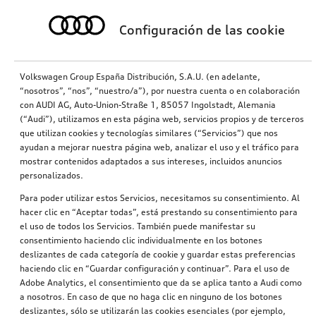
Configuración de las cookie
Volkswagen Group España Distribución, S.A.U. (en adelante,
“nosotros”, “nos”, “nuestro/a”), por nuestra cuenta o en colaboración
con AUDI AG, Auto-Union-Straße 1, 85057 Ingolstadt, Alemania
(“Audi”), utilizamos en esta página web, servicios propios y de terceros
que utilizan cookies y tecnologías similares (“Servicios”) que nos
ayudan a mejorar nuestra página web, analizar el uso y el tráfico para
Revestimiento para el maletero A4
Bandeja para el maletero Q5
mostrar contenidos adaptados a sus intereses, incluidos anuncios
personalizados.
370,26
€
366,63
€
PVPR*
PVPR*
Para poder utilizar estos Servicios, necesitamos su consentimiento. Al
hacer clic en “Aceptar todas”, está prestando su consentimiento para
el uso de todos los Servicios. También puede manifestar su
consentimiento haciendo clic individualmente en los botones
deslizantes de cada categoría de cookie y guardar estas preferencias
haciendo clic en “Guardar configuración y continuar”. Para el uso de
Adobe Analytics, el consentimiento que da se aplica tanto a Audi como
a nosotros. En caso de que no haga clic en ninguno de los botones
deslizantes, sólo se utilizarán las cookies esenciales (por ejemplo,