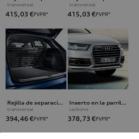
transversal
transversal
415,03
€
415,03
€
PVPR*
PVPR*
Rejilla de separación para el maletero Q5
Inserto en la parrilla del radiador Q7
transversal
carbono
394,46
€
378,73
€
PVPR*
PVPR*