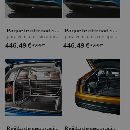
Paquete offroad style, rejilla protectora del radiador Q3
Paquete offroad style, rejilla protectora del radiador Q3
para vehículos sin aparcamiento asistido plus y sin asistente de dirección de aparcamiento
para vehículos con aparcamiento asistido plus
446,49
€
446,49
€
PVPR*
PVPR*
Rejilla de separación para el maletero Q7
Rejilla de separación para el maletero Q8