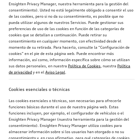
Ensighten Privacy Manager, nuestra herramienta para la gestión del
consentimiento). Usted no está legalmente obligado a consentir el uso
de las cookies, pero si no da su consentimiento, es posible que no
pueda utilizar algunos de nuestros Servicios. Puede gestionar sus
preferencias de uso de las cookies en función de las categorías de
Inserto en la parrilla del radiador Q5
Rejilla de separación para el maletero A6 Avant, A6 allroad
cookies que se detallan a continuación. Puede retirar su
carbono
transversal
consentimiento en cualquier momento, con efectividad desde el
momento de su retirada. Para hacerlo, consulte la “Configuración de
364,21
€
353,32
€
PVPR*
PVPR*
cookies” en el pie de esta página web. Puede encontrar más
información, así como, información específica sobre cómo se utilizan
sus datos personales, en nuestra
Política de Cookies
, nuestra
Política
de privacidad
y en el
Aviso Legal
.
Cookies esenciales o técnicas
Las cookies esenciales o técnicas, son necesarias para ofrecerle
funciones básicas durante el uso de nuestra página web. Estas
funciones incluyen, por ejemplo, el configurador de vehículos o el
Ensighten Privacy Manager (nuestra herramienta para la gestión del
consentimiento). Ensighten Privacy Manager utiliza cookies para
almacenar información sobre si los usuarios han otorgado o no su
Revestimiento para el maletero Q7
Rejilla de separación para el maletero A4
consentimiento y, en caso afirmativo, para qué categorías de cookies.