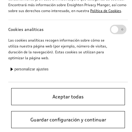
Encontrará más información sobre Ensighten Privacy Manger, así como
transversal
sobre sus derechos como interesado, en nuestra
Política de Cookies
.
327,91
€
347,27
€
PVPR*
PVPR*
Cookies analíticas
Las cookies analíticas recogen información sobre cómo se
utiliza nuestra página web (por ejemplo, número de visitas,
duración de la navegación). Estas cookies se utilizan para
optimizar la página web.
personalizar ajustes
Aceptar todas
Bandeja para el maletero A3
Rejilla de separación para el maletero Q7
longitudinal
317,02
€
324,28
€
PVPR*
PVPR*
Guardar configuración y continuar