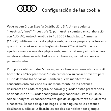
Configuración de las cookie
Volkswagen Group España Distribución, S.A.U. (en adelante,
“nosotros”, “nos”, “nuestro/a”), por nuestra cuenta o en colaboración
con AUDI AG, Auto-Union-Straße 1, 85057 Ingolstadt, Alemania
(“Audi”), utilizamos en esta página web, servicios propios y de terceros
que utilizan cookies y tecnologías similares (“Servicios”) que nos
ayudan a mejorar nuestra página web, analizar el uso y el tráfico para
Carcasas de la zona reposapiés Q6
Alfombrillas de goma Q3
mostrar contenidos adaptados a sus intereses, incluidos anuncios
para la parte delantera, negro
Para la parte delantera
personalizados.
133,40
€
119,00
€
PVPR*
PVPR*
Para poder utilizar estos Servicios, necesitamos su consentimiento. Al
hacer clic en “Aceptar todas”, está prestando su consentimiento para
el uso de todos los Servicios. También puede manifestar su
consentimiento haciendo clic individualmente en los botones
deslizantes de cada categoría de cookie y guardar estas preferencias
haciendo clic en “Guardar configuración y continuar”. Para el uso de
Adobe Analytics, el consentimiento que da se aplica tanto a Audi como
a nosotros. En caso de que no haga clic en ninguno de los botones
deslizantes, sólo se utilizarán las cookies esenciales (por ejemplo,