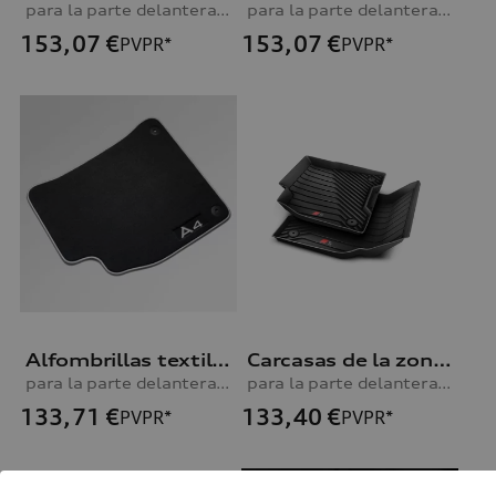
para la parte delantera y trasera, negro/gris plata
para la parte delantera y trasera, negro/gris plata
153,07
€
153,07
€
PVPR*
PVPR*
Alfombrillas textiles Premium A4
Carcasas de la zona reposapiés Q6
para la parte delantera, negro/gris plata
para la parte delantera, negro
133,71
€
133,40
€
PVPR*
PVPR*