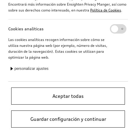
para la parte delantera, negro
para la parte delantera, negro
Encontrará más información sobre Ensighten Privacy Manger, así como
sobre sus derechos como interesado, en nuestra
Política de Cookies
.
116,35
€
116,35
€
PVPR*
PVPR*
Cookies analíticas
Las cookies analíticas recogen información sobre cómo se
utiliza nuestra página web (por ejemplo, número de visitas,
duración de la navegación). Estas cookies se utilizan para
optimizar la página web.
personalizar ajustes
Aceptar todas
Alfombrillas textiles Premium A1
Alfombrillas textiles Premium e-tron
para la parte delantera y trasera, negro/gris plata
para la parte delantera, negro/gris acero
116,28
€
111,08
€
PVPR*
PVPR*
Guardar configuración y continuar