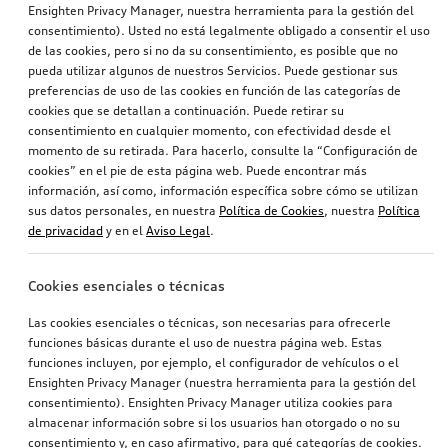
Ensighten Privacy Manager, nuestra herramienta para la gestión del
consentimiento). Usted no está legalmente obligado a consentir el uso
de las cookies, pero si no da su consentimiento, es posible que no
pueda utilizar algunos de nuestros Servicios. Puede gestionar sus
preferencias de uso de las cookies en función de las categorías de
Alfombrillas para todo tipo de clima SQ7
Alfombrillas para todo tipo de clima SQ8
cookies que se detallan a continuación. Puede retirar su
para la parte delantera, negro
para la parte delantera, negro
consentimiento en cualquier momento, con efectividad desde el
116,35
€
116,35
€
momento de su retirada. Para hacerlo, consulte la “Configuración de
PVPR*
PVPR*
cookies” en el pie de esta página web. Puede encontrar más
información, así como, información específica sobre cómo se utilizan
sus datos personales, en nuestra
Política de Cookies
, nuestra
Política
de privacidad
y en el
Aviso Legal
.
Cookies esenciales o técnicas
Las cookies esenciales o técnicas, son necesarias para ofrecerle
funciones básicas durante el uso de nuestra página web. Estas
funciones incluyen, por ejemplo, el configurador de vehículos o el
Ensighten Privacy Manager (nuestra herramienta para la gestión del
consentimiento). Ensighten Privacy Manager utiliza cookies para
almacenar información sobre si los usuarios han otorgado o no su
Alfombrillas para todo tipo de clima RSQ8
Alfombrillas para todo tipo de clima S8
consentimiento y, en caso afirmativo, para qué categorías de cookies.