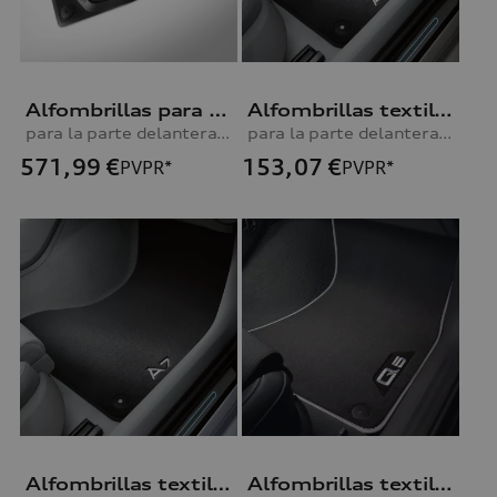
Alfombrillas para todo tipo de clima R8
Alfombrillas textiles Premium A6
para la parte delantera, negro
para la parte delantera y trasera, negro/gris plata
571,99
€
153,07
€
PVPR*
PVPR*
Alfombrillas textiles Premium A7 Sportback
Alfombrillas textiles Premium Q5