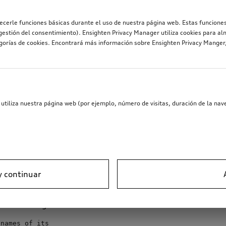
recerle funciones básicas durante el uso de nuestra página web. Estas funciones
estión del consentimiento). Ensighten Privacy Manager utiliza cookies para al
egorías de cookies. Encontrará más información sobre Ensighten Privacy Mange
eShop Accessories Frontend (VWAG-86
ts used in this project.
utiliza nuestra página web (por ejemplo, número de visitas, duración de la nave
forms, with or without modification, are permitted provided
ain 
the
above
ing disclaimer.
y continuar
roduce 
the
above
d the following disclaimer in the documentation and/or other
 names 
of
its