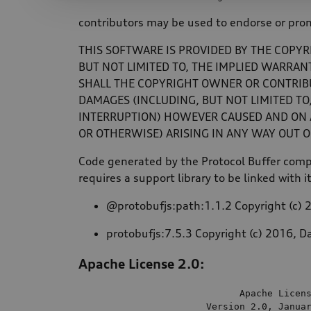
contributors may be used to endorse or prom
THIS SOFTWARE IS PROVIDED BY THE COPYR
BUT NOT LIMITED TO, THE IMPLIED WARRAN
SHALL THE COPYRIGHT OWNER OR CONTRIBUT
DAMAGES (INCLUDING, BUT NOT LIMITED TO,
INTERRUPTION) HOWEVER CAUSED AND ON AN
OR OTHERWISE) ARISING IN ANY WAY OUT OF
Code generated by the Protocol Buffer compi
requires a support library to be linked with i
@protobufjs:path:1.1.2 Copyright (c) 2
protobufjs:7.5.3 Copyright (c) 2016, Da
Apache License 2.0:
                             Apache Licens
                       Version 
2.0
, Janua