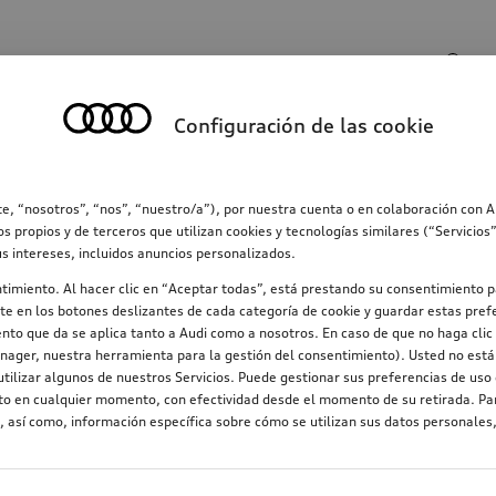
Entrada de búsqueda
Configuración de las cookie
ección
Familia
Comunicación
Electromovilid
e, “nosotros”, “nos”, “nuestro/a”), por nuestra cuenta o en colaboración con 
os propios y de terceros que utilizan cookies y tecnologías similares (“Servicio
us intereses, incluidos anuncios personalizados.
ntimiento. Al hacer clic en “Aceptar todas”, está prestando su consentimiento p
e en los botones deslizantes de cada categoría de cookie y guardar estas prefe
nto que da se aplica tanto a Audi como a nosotros. En caso de que no haga clic 
nager, nuestra herramienta para la gestión del consentimiento). Usted no está 
tilizar algunos de nuestros Servicios. Puede gestionar sus preferencias de uso 
nto en cualquier momento, con efectividad desde el momento de su retirada. Par
 así como, información específica sobre cómo se utilizan sus datos personales