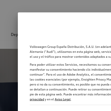
Deporte y diseño
Transporte
Confort y prot
Volkswagen Group España Distribución, S.A.U. (en adelant
Image Teaser
Alemania (“Audi”), utilizamos en esta página web, servici
el uso y el tráfico para mostrar contenidos adaptados a s
Para poder utilizar estos Servicios, necesitamos su conse
manifestar su consentimiento haciendo clic individualment
continuar”. Para el uso de Adobe Analytics, el consentimie
las cookies esenciales (por ejemplo, Ensighten Privacy Ma
pero si no da su consentimiento, es posible que no pueda u
se detallan a continuación. Puede retirar su consentimie
pie de esta página web. Puede encontrar más información,
privacidad
y en el
Aviso Legal
.