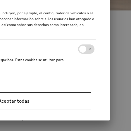
 incluyen, por ejemplo, el configurador de vehículos o el
macenar información sobre si los usuarios han otorgado o
r, así como sobre sus derechos como interesado, en
44-01 | OSO-6499)
gación). Estas cookies se utilizan para
 that the following conditions are met:
Aceptar todas
 materials provided with the distribution.