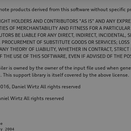
ote products derived from this software without specific pr
IGHT HOLDERS AND CONTRIBUTORS "AS IS" AND ANY EXPRE
TIES OF MERCHANTABILITY AND FITNESS FOR A PARTICULAR
ORS BE LIABLE FOR ANY DIRECT, INDIRECT, INCIDENTAL, 
 PROCUREMENT OF SUBSTITUTE GOODS OR SERVICES; LOSS O
Y THEORY OF LIABILITY, WHETHER IN CONTRACT, STRICT L
 THE USE OF THIS SOFTWARE, EVEN IF ADVISED OF THE PO
ler is owned by the owner of the input file used when gener
t. This support library is itself covered by the above license.
016, Daniel Wirtz All rights reserved
niel Wirtz All rights reserved
e

ry 
2004