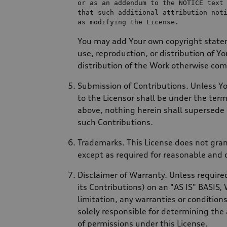
or
as
an
 addendum 
to
the
 NOTICE 
text
as
 modifying 
the
You may add Your own copyright stateme
use, reproduction, or distribution of Y
distribution of the Work otherwise comp
Submission of Contributions. Unless You
to the Licensor shall be under the ter
above, nothing herein shall supersede
such Contributions.
Trademarks. This License does not gran
except as required for reasonable and 
Disclaimer of Warranty. Unless required
its Contributions) on an "AS IS" BASI
limitation, any warranties or condit
solely responsible for determining the
of permissions under this License.