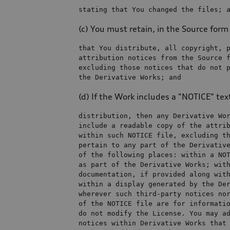
stating that You changed 
the
files
; 
(c) You must retain, in the Source form
that You distribute, all copyright, 
attribution notices 
from
the
 Source 
excluding those notices that 
do
not
 
the
 Derivative Works; 
and
(d) If the Work includes a "NOTICE" text 
distribution, 
then
any
include
a
 readable copy 
of
the
within
 such NOTICE 
file
, excluding t
pertain 
to
any
 part 
of
the
 Derivativ
of
the
 following places: 
within
a
 NO
as
 part 
of
the
 Derivative Works; 
wit
documentation, 
if
 provided along 
wit
within
a
 display generated 
by
the
 De
wherever such 
third
of
the
 NOTICE 
file
 are 
for
 informati
do
not
 modify 
the
 License. You may 
a
notices 
within