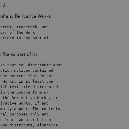
and
 of any Derivative Works
patent, trademark, 
and
form 
of
the
 Work,

pertain 
to
any
 part 
of
file as part of its
hose notices that 
do
not
e Works, 
in
at
 least 
one
TICE 
text
file
hin
the
 Source form 
or
h
the
 Derivative Works; 
or
rivative Works, 
if
and
onal purposes only 
and
dd
 Your own attribution
