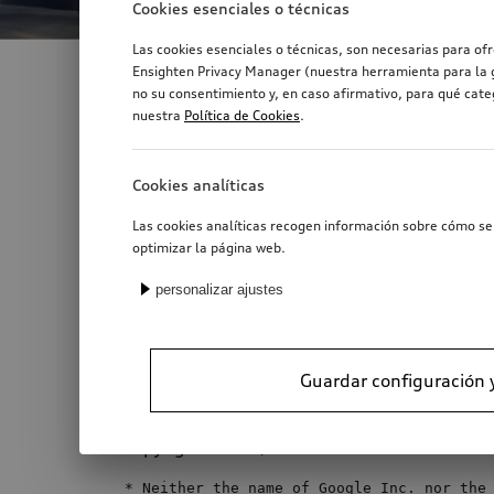
Cookies esenciales o técnicas
Las cookies esenciales o técnicas, son necesarias para of
Ensighten Privacy Manager (nuestra herramienta para la g
no su consentimiento y, en caso afirmativo, para qué cat
nuestra
Política de Cookies
.
Text/HTML Teaser
License documentation for 
This report lists all licenses of the componen
Cookies analíticas
Las cookies analíticas recogen información sobre cómo se 
LicenseRef-scancode-protobuf:
optimizar la página web.
Redistribution and use in source and binary 
personalizar ajustes
* Redistributions 
of
 source code must ret
notice, this list of conditions and the follow
Guardar configuración 
* Redistributions 
in
 binary form must rep
copyright notice, this list of conditions an
* Neither 
the
name
of
 Google Inc. nor 
the