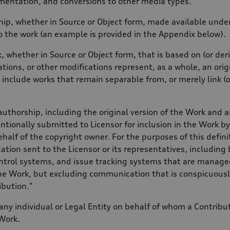
entation, and conversions to other media types.
ip, whether in Source or Object form, made available under 
to the work (an example is provided in the Appendix below).
, whether in Source or Object form, that is based on (or de
rations, or other modifications represent, as a whole, an ori
t include works that remain separable from, or merely link (o
authorship, including the original version of the Work and a
entionally submitted to Licensor for inclusion in the Work b
ehalf of the copyright owner. For the purposes of this defi
ation sent to the Licensor or its representatives, includin
ontrol systems, and issue tracking systems that are managed 
he Work, but excluding communication that is conspicuousl
ibution."
any individual or Legal Entity on behalf of whom a Contribu
Work.