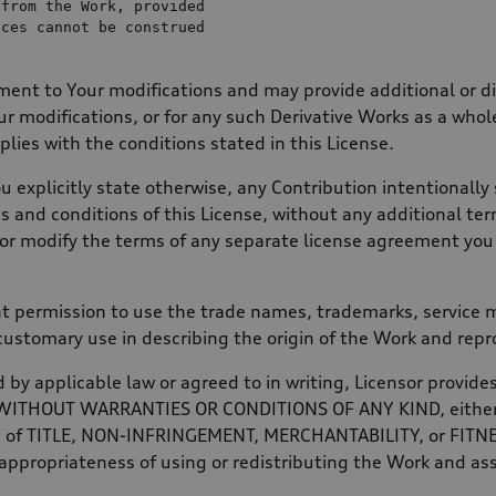
from
the
 Work, provided

nt to Your modifications and may provide additional or dif
our modifications, or for any such Derivative Works as a who
lies with the conditions stated in this License.
 explicitly state otherwise, any Contribution intentionally
ms and conditions of this License, without any additional te
 or modify the terms of any separate license agreement yo
t permission to use the trade names, trademarks, service m
customary use in describing the origin of the Work and repr
 by applicable law or agreed to in writing, Licensor provid
S, WITHOUT WARRANTIES OR CONDITIONS OF ANY KIND, either 
ions of TITLE, NON-INFRINGEMENT, MERCHANTABILITY, or FIT
 appropriateness of using or redistributing the Work and as