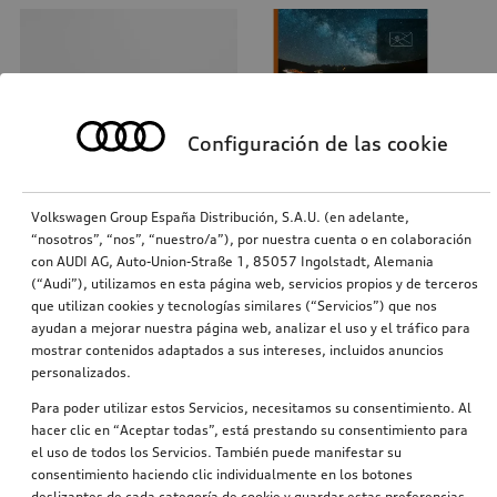
Configuración de las cookie
Volkswagen Group España Distribución, S.A.U. (en adelante,
“nosotros”, “nos”, “nuestro/a”), por nuestra cuenta o en colaboración
con AUDI AG, Auto-Union-Straße 1, 85057 Ingolstadt, Alemania
Reequipamiento de la Audi smartphone interface
Función de navegación y datos de navegación
(“Audi”), utilizamos en esta página web, servicios propios y de terceros
Europa (MIB3), sin servicios móviles online
que utilizan cookies y tecnologías similares (“Servicios”) que nos
590,48
€
790,13
€
ayudan a mejorar nuestra página web, analizar el uso y el tráfico para
PVPR*
PVPR*
mostrar contenidos adaptados a sus intereses, incluidos anuncios
personalizados.
Para poder utilizar estos Servicios, necesitamos su consentimiento. Al
hacer clic en “Aceptar todas”, está prestando su consentimiento para
el uso de todos los Servicios. También puede manifestar su
consentimiento haciendo clic individualmente en los botones
deslizantes de cada categoría de cookie y guardar estas preferencias