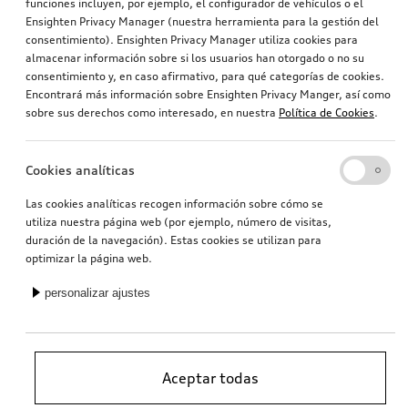
funciones incluyen, por ejemplo, el configurador de vehículos o el
Reequipamiento de la Audi smartphone interface
Actualización de la navegación A1, Q3 Sportback
Ensighten Privacy Manager (nuestra herramienta para la gestión del
consentimiento). Ensighten Privacy Manager utiliza cookies para
Versión para Europa 2025 (MIB-2P), sin servicios en línea
almacenar información sobre si los usuarios han otorgado o no su
248,70
€
395,67
€
PVPR*
PVPR*
consentimiento y, en caso afirmativo, para qué categorías de cookies.
Encontrará más información sobre Ensighten Privacy Manger, así como
sobre sus derechos como interesado, en nuestra
Política de Cookies
.
Cookies analíticas
Las cookies analíticas recogen información sobre cómo se
utiliza nuestra página web (por ejemplo, número de visitas,
duración de la navegación). Estas cookies se utilizan para
optimizar la página web.
personalizar ajustes
Actualización de la navegación A3, A4, A5, A6, A7, Q2, Q5, Q7, R8, TT
Actualización de la navegación A1, A4, A5, A8, Q3, Q5, Q7
Versión para Europa 2025 (MIB2-H)
versión para Europa 2023 (MMI3G-H)
240,46
€
240,19
€
Aceptar todas
PVPR*
PVPR*