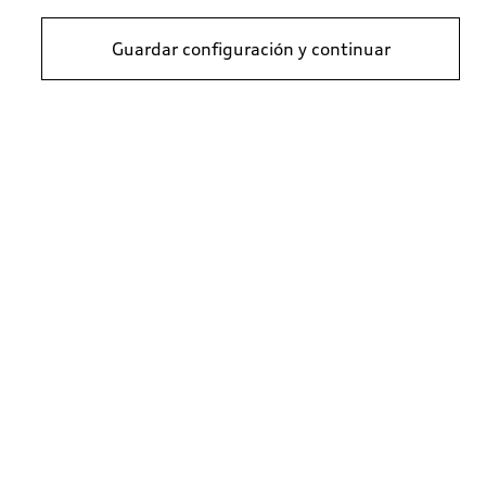
Guardar configuración y continuar
Actualización de la navegación A3
Actualización de la navegación A3, A4, A5, A6, A7, Q2, Q5, Q7, R8, TT
Versión para Europa 2023 (MIB-S)
versión para Europa 2024 (MIB-H)
240,19
€
240,19
€
PVPR*
PVPR*