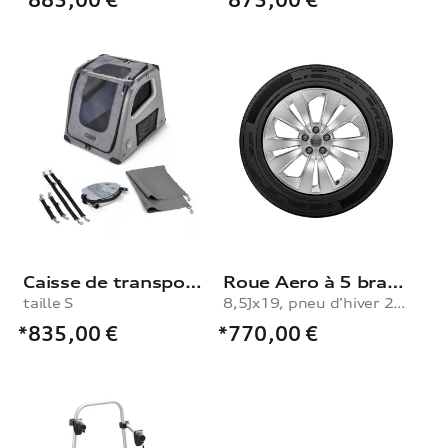
Caisse de transport pour chien , taille S
Roue Aero à 5 branches
taille S
8,5Jx19, pneu d’hiver 265/55 R19 113H XL
*835,00
€
*770,00
€