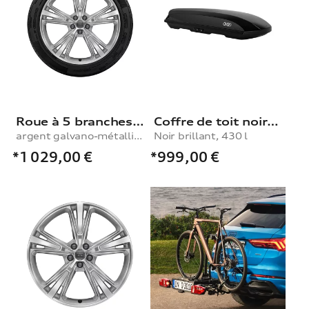
Roue à 5 branches segmentées
Coffre de toit noir brillant, 430 l
argent galvano-métallisé, 10,0Jx21, pneu d’hiver 285/45 R21 113V XL
Noir brillant, 430 l
*1 029,00
€
*999,00
€