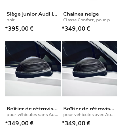
Siège junior Audi i-Size, noir
Chaînes neige
noir
Classe Confort, pour pneu dans les tailles 255/60 R18|255/55 R19|265/50 R20|255/50 R20|285/40 R20
*395,00
€
*349,00
€
Boîtier de rétroviseur extérieur
Boîtier de rétroviseur extérieur
pour véhicules sans Audi side assist, gauche
pour véhicules avec Audi side assist, gauche
*349,00
€
*349,00
€