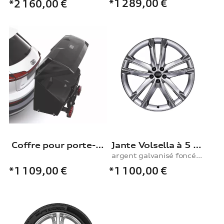
*1 289,00
€
*2 160,00
€
Coffre pour porte-vélos sur attelage Audi
Jante Volsella à 5 branches
argent galvanisé foncé, 10,0Jx22
*1 100,00
€
*1 109,00
€