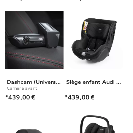
Dashcam (Universal Traffic Recorder 2.0)
Siège enfant Audi i-Size
Caméra avant
*439,00
€
*439,00
€