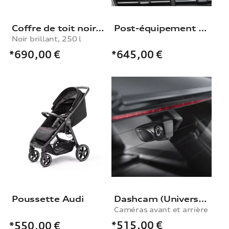
Coffre de toit noir brillant, 250 l
Post-équipement pour Interface Audi smartphone
Noir brillant, 250 l
*690,00
€
*645,00
€
Poussette Audi
Dashcam (Universal Traffic Recorder 2.0)
Caméras avant et arrière
*515,00
€
*550,00
€