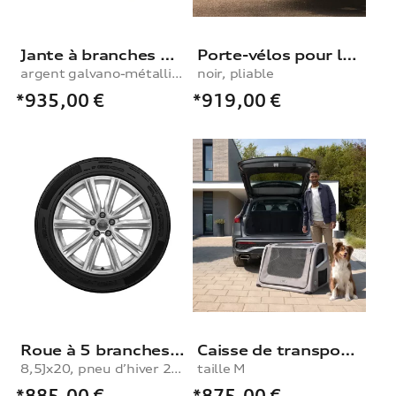
Jante à branches 5 segmentées
Porte-vélos pour le dispositif d’attelage
argent galvano-métallisé, 10,0Jx21
noir, pliable
*935,00
€
*919,00
€
Roue à 5 branches en V
Caisse de transport pour chien , taille M
8,5Jx20, pneu d’hiver 265/50 R20 111H XL
taille M
*885,00
€
*875,00
€