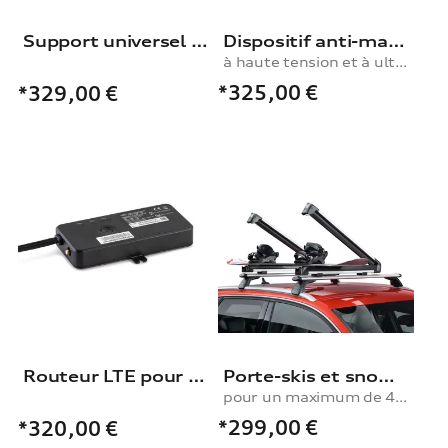
Support universel pour les structures de toit
Dispositif anti-martre
à haute tension et à ultrasons
*325,00
€
*329,00
€
Routeur LTE pour dashcam Audi (Universal Traffic Recorder 2.0)
Porte-skis et snowboard
pour un maximum de 4 paires de skis ou 2 snowboards, avec fonction coulissante
*299,00
€
*320,00
€