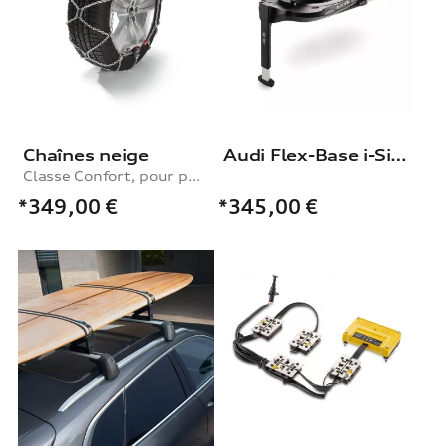
Chaînes neige
Audi Flex-Base i-Size
Classe Confort, pour pneus de tailles 265/55 R19|285/45 R20|265/50 R20
*349,00
€
*345,00
€