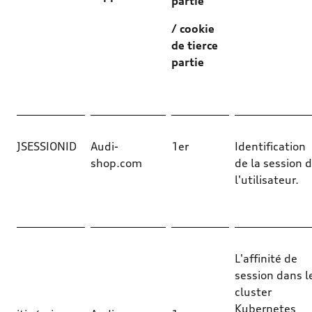
partie
/ cookie
de tierce
partie
JSESSIONID
Audi-
1er
Identification
shop.com
de la session 
l'utilisateur.
L'affinité de
session dans l
cluster
Kubernetes