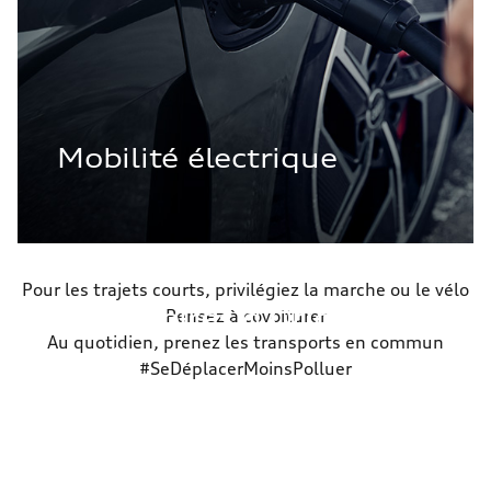
Mobilité électrique
Text/HTML Teaser
Pour les trajets courts, privilégiez la marche ou le vélo
Accessoires d'Origine
Pensez à covoiturer
Au quotidien, prenez les transports en commun
Audi
#SeDéplacerMoinsPolluer
Personnalisez votre Audi