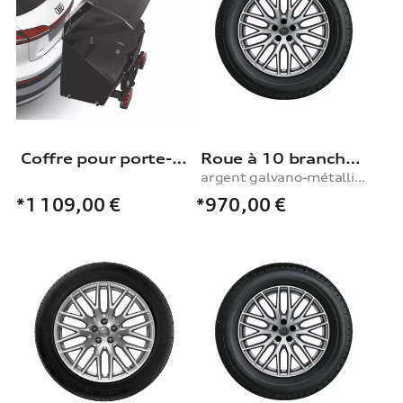
Coffre pour porte-vélos sur attelage Audi
Roue à 10 branches en Y
argent galvano-métallisé, 9,0Jx20, pneu d’hiver 285/45 R20 112V XL, droite
*970,00
€
*1 109,00
€