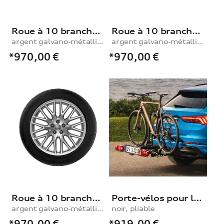
Roue à 10 branches en Y
Roue à 10 branches en Y
argent galvano-métallisé, 9,0Jx20, pneu d’hiver 285/45 R20 112V XL, droite
argent galvano-métallisé, 9,0Jx20, pneu d’hiver 285/45 R20 112V XL, gauche
*970,00
€
*970,00
€
Roue à 10 branches en Y
Porte-vélos pour le dispositif d’attelage
argent galvano-métallisé, 9,0Jx20, pneu d’hiver 285/45 R20 112V XL, gauche
noir, pliable
*970,00
€
*919,00
€