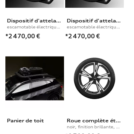
Dispositif d'attelage
Dispositif d'attelage
escamotable électriquement, avec kit électrique
escamotable électriquement, avec kit électrique
*2 470,00
€
*2 470,00
€
Panier de toit
Roue complète été au design Falx à 5 branches
noir, finition brillante, 10,0Jx22, pneu 285/35 R22 106Y XL