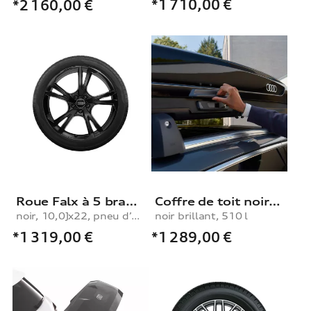
*1 710,00
€
*2 160,00
€
Roue Falx à 5 branches
Coffre de toit noir brillant, 510 l
noir, 10,0Jx22, pneu d’hiver 285/35 R22 106W XL
noir brillant, 510 l
*1 319,00
€
*1 289,00
€