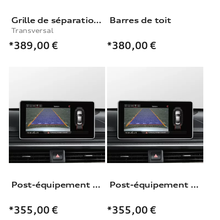
Grille de séparation du coffre à bagages
Barres de toit
Transversal
*389,00
€
*380,00
€
Post-équipement caméra de recul
Post-équipement caméra de recul
*355,00
€
*355,00
€