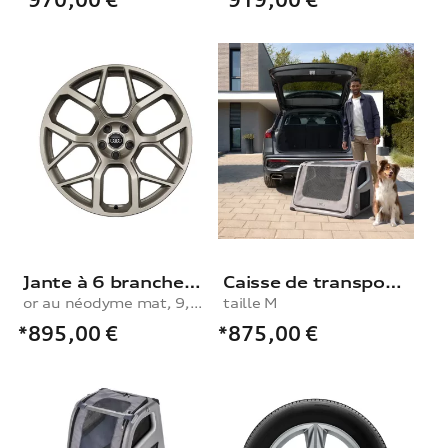
Jante à 6 branches en Y
Caisse de transport pour chien , taille M
or au néodyme mat, 9,5Jx21
taille M
*895,00
€
*875,00
€