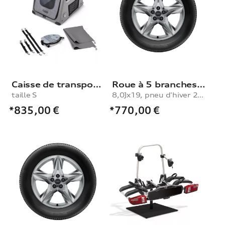
Caisse de transport pour chien , taille S
Roue à 5 branches en étoile
taille S
8,0Jx19, pneu d'hiver 255/55 R19 111H XL, droite
*835,00
€
*770,00
€