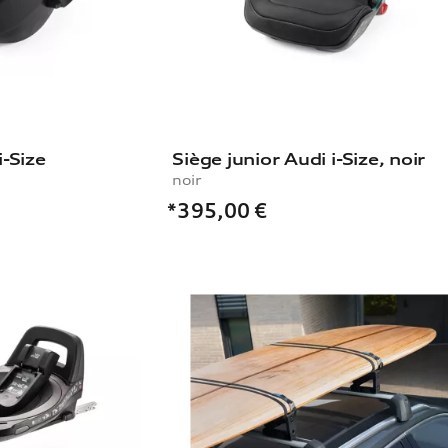
i-Size
Siège junior Audi i-Size, noir
noir
*395,00
€