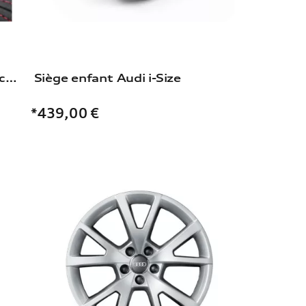
Dashcam (Universal Traffic Recorder 2.0)
Siège enfant Audi i-Size
*439,00
€