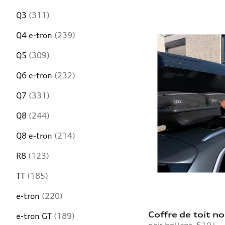
Q3
(311)
Q4 e-tron
(239)
Q5
(309)
Q6 e-tron
(232)
Q7
(331)
Q8
(244)
Q8 e-tron
(214)
R8
(123)
TT
(185)
e-tron
(220)
Coffre de toit noi
e-tron GT
(189)
noir brillant, 510 l