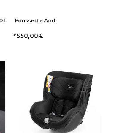
0 l
Poussette Audi
*550,00
€