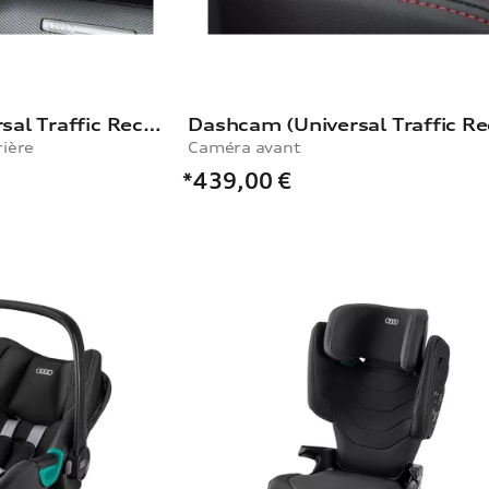
Dashcam (Universal Traffic Recorder 2.0)
rière
Caméra avant
*439,00
€