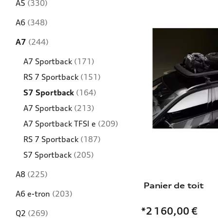
A5
(330)
A6
(348)
A7
(244)
A7 Sportback
(171)
RS 7 Sportback
(151)
S7 Sportback
(164)
A7 Sportback
(213)
A7 Sportback TFSI e
(209)
RS 7 Sportback
(187)
S7 Sportback
(205)
A8
(225)
Panier de toit
A6 e-tron
(203)
*2 160,00
€
Q2
(269)