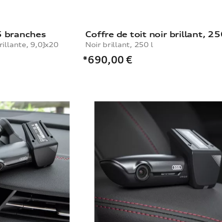
5 branches
Coffre de toit noir brillant, 25
rillante, 9,0Jx20
Noir brillant, 250 l
*690,00
€