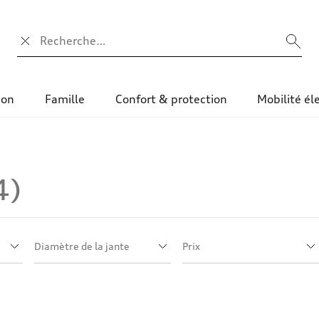
Champ de recherche
ion
Famille
Confort & protection
Mobilité él
4
înes neige
Diamètre de la jante
Prix