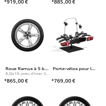
*919,00
€
*885,00
€
Roue Ramus à 5 branches
Porte-vélos pour le dispositif d'attelage
8,5Jx19, pneu d’hiver 255/35 R19 96V XL
*865,00
€
*769,00
€