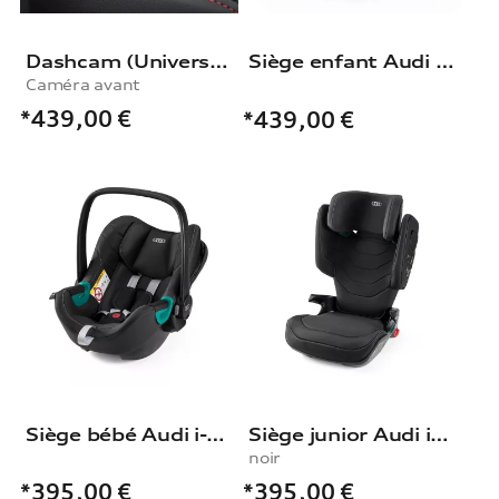
Dashcam (Universal Traffic Recorder 2.0)
Siège enfant Audi i-Size
Caméra avant
*439,00
€
*439,00
€
Siège bébé Audi i-Size
Siège junior Audi i-Size, noir
noir
*395,00
€
*395,00
€