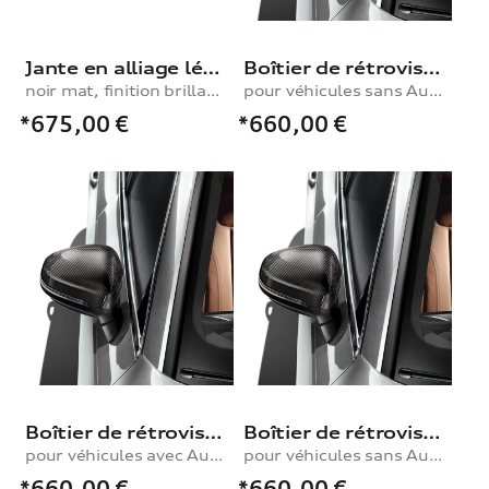
Jante en alliage léger à 5 rayons design Falx
Boîtier de rétroviseur extérieur
noir mat, finition brillante, 9,0Jx20
pour véhicules sans Audi side assist
*675,00
€
*660,00
€
Boîtier de rétroviseur extérieur
Boîtier de rétroviseur extérieur
pour véhicules avec Audi side assist
pour véhicules sans Audi side assist
*660,00
€
*660,00
€