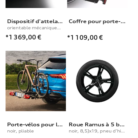
Dispositif d'attelage
Coffre pour porte-vélos sur attelage Audi
orientable mécaniquement, avec kit électrique
*1 369,00
€
*1 109,00
€
Porte-vélos pour le dispositif d’attelage
Roue Ramus à 5 branches
noir, pliable
noir, 8,5Jx19, pneu d’hiver 255/35 R19 96V XL