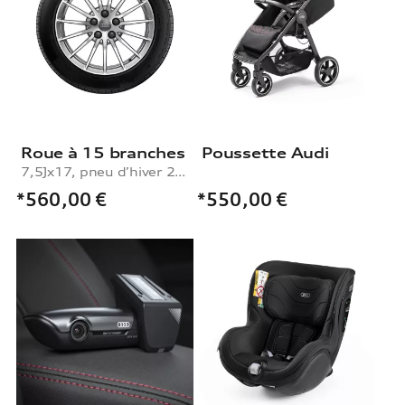
Roue à 15 branches
Poussette Audi
7,5Jx17, pneu d’hiver 225/50 R17 98H XL
*560,00
€
*550,00
€