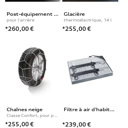
Post-équipement pour système d'aide au stationnement
Glacière
pour l'arrière
thermoélectrique, 14 l
*260,00
€
*255,00
€
Chaînes neige
Filtre à air d'habitacle électrique
Classe Confort, pour pneu de la taille 215/65 R16|225/60 R16|235/45 R18|245/40 R18
*255,00
€
*239,00
€